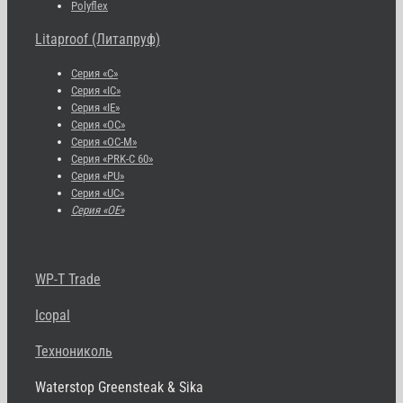
Polyflex
Litaproof (Литапруф)
Серия «С»
Серия «IC»
Серия «IE»
Серия «OC»
Серия «OC-M»
Серия «PRK-C 60»
Серия «PU»
Серия «UC»
Серия «OE»
WP-T Trade
Icopal
Технониколь
Waterstop Greensteak & Sika