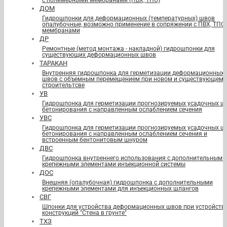
с полимерными мембранами (ПВХ, ТПО)
ДОМ
Гидрошпонки для деформационных (температурных) швов
опалубочные, возможно применение в сопряжении с ПВХ, ТПО
мембранами
ДР
Ремонтные (метод монтажа - накладной) гидрошпонки для
существующих деформационных швов
ТАРАКАН
Внутренняя гидрошпонка для герметизации деформационных
швов с объемным перемещением при новом и существующем
строительтсве
УВ
Гидрошпонка для герметизации прогнозируемых усадочных ш
бетонирования с направленным ослаблением сечения
УВС
Гидрошпонка для герметизации прогнозируемых усадочных ш
бетонирования с направленным ослаблением сечения и
встроенным бентонитовым шнуром
ДВС
Гидрошпонка внутреннего использования с дополнительными
крепежными элементами инъекционной системы
ДОС
Внешняя (опалубочная) гидрошпонка с дополнительными
крепежными элементами для инъекционных шлангов
СВГ
Шпонки для устройства деформационных швов при устройств
конструкций "Стена в грунте"
ТХЗ