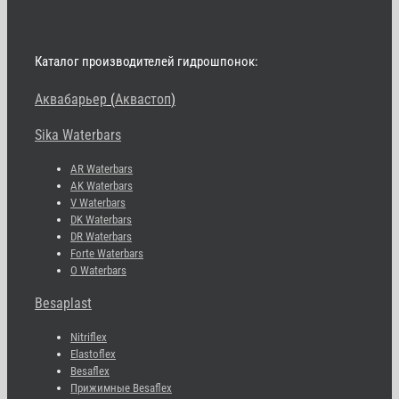
Каталог производителей гидрошпонок:
Аквабарьер
(
Аквастоп
)
Sika Waterbars
AR Waterbars
AK Waterbars
V Waterbars
DK Waterbars
DR Waterbars
Forte Waterbars
O Waterbars
Besaplast
Nitriflex
Elastoflex
Besaflex
Прижимные Besaflex