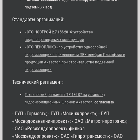
подземных вод
Стандарты организаций:
-
СТО НОСТРОЙ 2.7.156-2014:
устройство
водонепроницаемых конструкций
-
СТО ПЕНОПЛЭКС
- по устройству однослойной
гидроизоляции с применением ПВХ мембран Пластфоил и
продукции Аквастоп при строительстве подземной
гидроизоляции
Технический регламент:
Технический регламент ТР 186-07 на установку
гидроизоляционных шпонок Аквастоп
, согласован
- ГУП «Гормост»; - ГУП «Мосинжпроект»; - ГУП
«Мосводоканалниипроект»; - ОАО «Метрогипротранс»;
- ОАО «Росжелдорпроект» филиал
«Мосжелдорпроект»; - ОАО «Гипротрансмост»; - ОАО