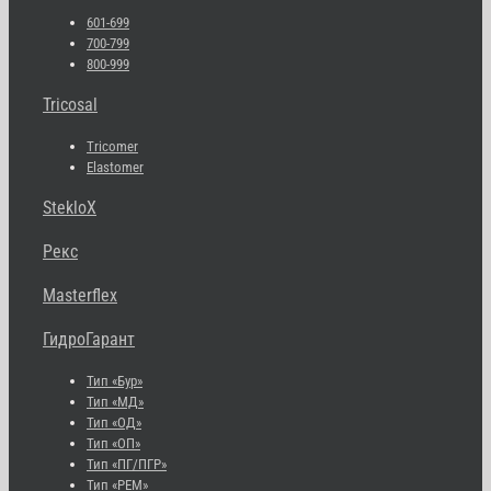
601-699
700-799
800-999
Tricosal
Tricomer
Elastomer
StekloX
Рекс
Masterflex
ГидроГарант
Тип «Бур»
Тип «МД»
Тип «ОД»
Тип «ОП»
Тип «ПГ/ПГР»
Тип «РЕМ»