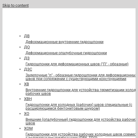
Skip to content
ДВ
Деформационные внутренние гидрошпонки
ДО
Деформационные опалубочные гидрошпонки
ДЗ
Гидрошпонки для деформационных швов ("П" - образные)
ДЗС
Заделочные "п" - образные гидрошпонки для деформационных
швов при сопряжении с существующими конструкциями
ХВ
Внутренние гидрошпонки для устройства герметизации холод
рабочих швов
ХВН
Гидрошпонки для холодных (рабочих) швов специальные (с
расширяющимся бентонитовым шнуром)
ХО
Внешние (опалубочные) гидрошпонки для устройства рабочих
швов
ХОМ
Гидрошпонки для устройства рабочих холодных швов совмест