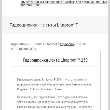
Универсальные гидрошпонки "Змейка" для деформационных и
рабочих швов
Гидрошпонки — ленты Litaproof P
Гидрошпонки — ленты Litaproof P
aquashpo
2018-09-
06T12:05:50+03:00
Гидрошпонка-лента Litaproof P-250
Гидрошпонка-лента Litaproof P-250 — это прижимная
гидрошпонка-лента для обустройства швов бетонирования.
Ширина – 250 мм. Толщина – 4 мм.
Фактически, все гидрошпонки – это гидроизоляционные
ленты, которые заполняют швы. Они устанавливаются в
швах и стыках при бетонировании конструкций. По способу