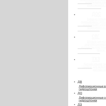
крепежными эл
инъекционной 
ДОС
Внешняя (опалу
гидрошпонка с доп
крепежными элем
инъекционных 
СВГ
Шпонки для уст
деформационных
устройстве конструк
грунте"
ТХЗ
Универсальные г
"Змейка" для дефор
рабочих ш
ДВ
Деформационные в
гидрошпонки
ДО
Деформационные о
гидрошпонки
ДЗ