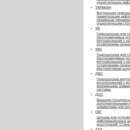
существующих деф
ТАРАКАН
Внутренняя гидрош
герметизации дефо
объемным перемещ
существующем стро
УВ
Гидрошпонка для г
прогнозируемых ус
бетонирования с н
ослаблением сечен
УВС
Гидрошпонка для г
прогнозируемых ус
бетонирования с н
ослаблением сечен
бентонитовым шну
ДВС
Гидрошпонка внутр
использования с д
крепежными элеме
системы
ДОС
Внешняя (опалубоч
дополнительными 
элементами для ин
СВГ
Шпонки для устрой
деформационных шв
конструкций "Стена 
ТХЗ