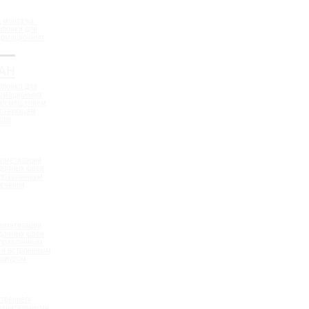
 монтажа -
шпонки для
ормационных
АН
шпонка для
ормационных
еремещением
ествующем
све
ерметизации
дочных швов
аправленным
сечения
ерметизации
дочных швов
аправленным
 и встроенным
 шнуром
треннего
полнительными