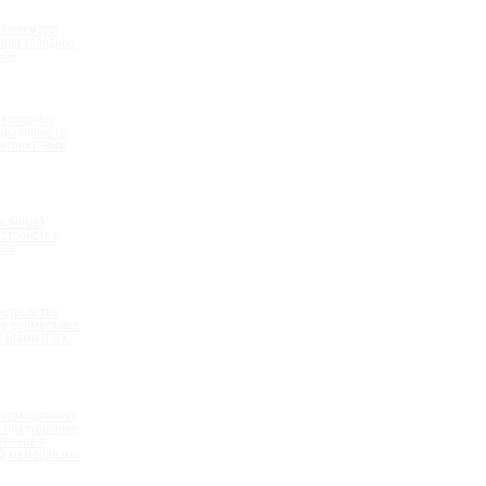
шпонки для
ации холодных
вов
 холодных
циальные (с
нтонитовым
)
бочные)
устройства
вов
устройства
в совместно с
анами (ПВХ,
формационных
 опалубочные,
енение в
ПО мембранами