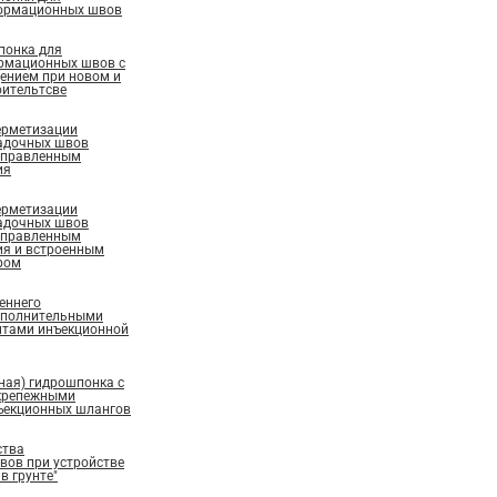
ормационных швов
понка для
рмационных швов с
ением при новом и
ительтсве
ерметизации
адочных швов
аправленным
ия
ерметизации
адочных швов
аправленным
ия и встроенным
ром
еннего
ополнительными
нтами инъекционной
ная) гидрошпонка с
крепежными
ъекционных шлангов
ства
ов при устройстве
в грунте"