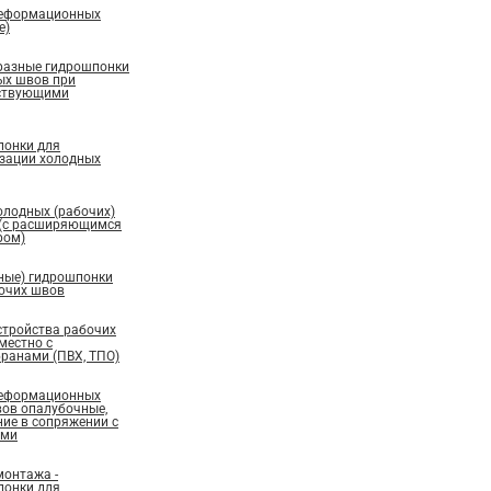
деформационных
е)
бразные гидрошпонки
ых швов при
ествующими
понки для
изации холодных
олодных (рабочих)
 (с расширяющимся
ром)
ные) гидрошпонки
бочих швов
стройства рабочих
местно с
ранами (ПВХ, ТПО)
деформационных
вов опалубочные,
ие в сопряжении с
ами
монтажа -
понки для