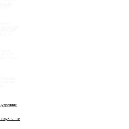
ементами
системы
бочная)
олнительными
ентами для
шлангов
ройства
 швов при
ций "Стена в
идрошпонки
мационных и
вов
нутренние
палубочные