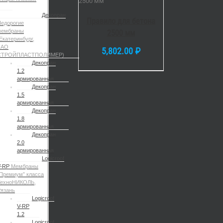
DETAILS
Декопран
Правило для бетона
едорогие
мембраны
2500 мм
Екатеринбург,
ЗАО
5,802.00
₽
СТРОЙПЛАСТПОЛИМЕР)
Декопран
1.2
армированная
Декопран
1.5
армированная
Декопран
1.8
армированная
Декопран
2.0
армированная
Logicroof
V-RP
Мембраны
Премиум” класса
ТехноНИКОЛЬ,
язань
Logicroof
V-RP
1.2
Logicroof