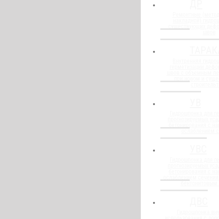
ДР
Ремонтные (метод
накладной) гидро
существующих деф
швов
ТАРАК
Внутренняя гидро
герметизации деф
швов с объемным п
при новом и сущ
строительт
УВ
Гидрошпонка для г
прогнозируемых уса
бетонирования с н
ослаблением 
УВС
Гидрошпонка для г
прогнозируемых уса
бетонирования с н
ослаблением сечения
бентонитовым
ДВС
Гидрошпонка вну
использования с до