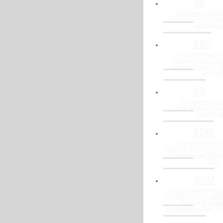
ХВ
Внутренние гидро
устройства герметиз
рабочих ш
ХВН
Гидрошпонки для
(рабочих) швов спе
расширяющимся бе
шнуром
ХО
Внешние (опалу
гидрошпонки для 
рабочих ш
ХОМ
Гидрошпонки для 
рабочих холодных шво
полимерными мембр
ТПО)
ДОМ
Гидрошпонки для де
(температурных) швов
возможно прим
сопряжении с ПВХ, Т