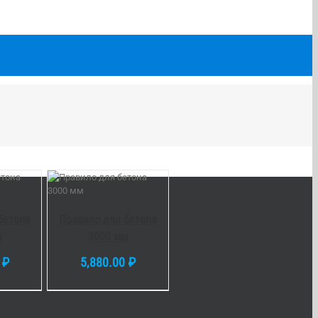
У
/
LS
бетона
Правило для бетона
м
3000 мм
0
₽
5,880.00
₽