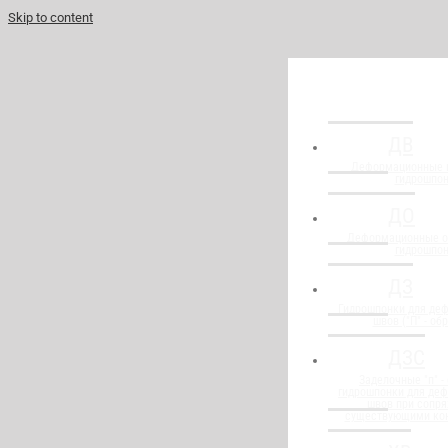
Skip to content
ДВ
Деформационные 
гидрошпо
ДО
Деформационные о
гидрошпо
ДЗ
Гидрошпонки для де
швов ("П" - об
ДЗС
Заделочные "п" -
гидрошпонки для де
швов при сопря
существующими ко