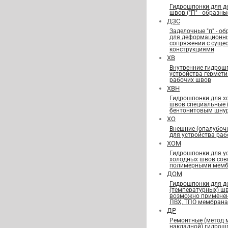
Гидрошпонки для 
швов ("П" - образны
ДЗС
Заделочные "п" - о
для деформационн
сопряжении с сущ
конструкциями
ХВ
Внутренние гидрош
устройства гермет
рабочих швов
ХВН
Гидрошпонки для х
швов специальные
бентонитовым шну
ХО
Внешние (опалубоч
для устройства ра
ХОМ
Гидрошпонки для у
холодных швов сов
полимерными мемб
ДОМ
Гидрошпонки для 
(температурных) ш
возможно применен
ПВХ, ТПО мембран
ДР
Ремонтные (метод 
накладной) гидрош