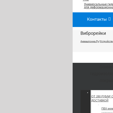
Универсальные гид
для деформационны
Контакты
Виброрейки
Аквашпонка.Ру
/
Устройств
Основ
гидроизоля
покры
ОТ 280 РУБ/М² 
ДОСТАВКОЙ
ПВХ ме
гидроизо