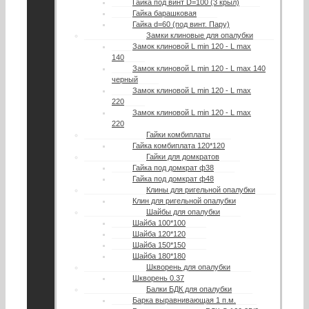
Гайка под винт D=100 (3 крыл)
Гайка барашковая
Гайка d=60 (под винт. Пару)
Замки клиновые для опалубки
Замок клиновой L min 120 - L max
140
Замок клиновой L min 120 - L max 140
черный
Замок клиновой L min 120 - L max
220
Замок клиновой L min 120 - L max
220
Гайки комбиплаты
Гайка комбиплата 120*120
Гайки для домкратов
Гайка под домкрат ф38
Гайка под домкрат ф48
Клины для ригельной опалубки
Клин для ригельной опалубки
Шайбы для опалубки
Шайба 100*100
Шайба 120*120
Шайба 150*150
Шайба 180*180
Шкворень для опалубки
Шкворень 0.37
Балки БДК для опалубки
Барка выравнивающая 1 п.м.