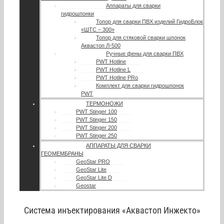
Аппараты для сварки
гидрошпонки
Топор для сварки ПВХ изделий ГидроБлок
«ШТС – 300»
Топор для стяковой сварки шпонок
Аквастоп Л-500
Ручные фены для сварки ПВХ
PWT Hotline
PWT Hotline L
PWT Hotline PRo
Комплект для сварки гидрошпонок
PWT
ТЕРМОНОЖИ
PWT Stinger 100
PWT Stinger 150
PWT Stinger 200
PWT Stinger 250
АППАРАТЫ ДЛЯ СВАРКИ
ГЕОМЕМБРАНЫ
GeoStar PRO
GeoStar Lite
GeoStar Lite D
Geostar
Система инъектирования «Аквастоп Инжекто»