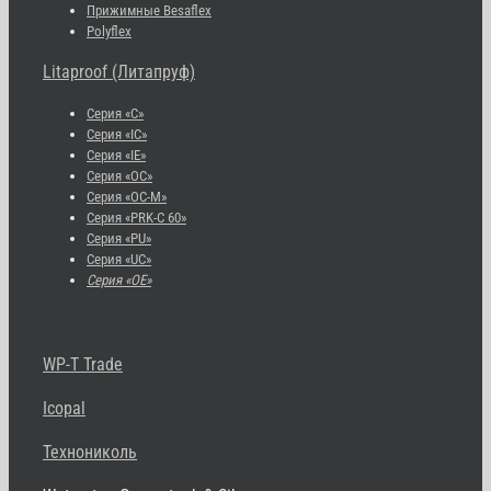
Прижимные Besaflex
Polyflex
Litaproof (Литапруф)
Серия «С»
Серия «IC»
Серия «IE»
Серия «OC»
Серия «OC-M»
Серия «PRK-C 60»
Серия «PU»
Серия «UC»
Серия «OE»
WP-T Trade
Icopal
Технониколь