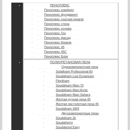
ПЕНОПЛЕКС
Пеноплекс комфорт
Пенолпекс фундамент
Пеноплекс скатная кровля
Пеноплекс стена
Пеноплекс основа
Пеноплекс Гео
Пенолпекс фасад
Пеноплекс Кровля
Пеноплекс 45
Пеноплекс 45С
Пеноплекс Блок
ПОЛИУРЕТАНОВАЯ ПЕНА
Однокомпонентная пена
Sodafoam Professional 60
Soudafoam Low Expansion
Flexifoam
Soudafoam Maxi 70
Soudafoam Maxi Arctic
Soudafoam Maxi Sahara
Желтая ручная пена 45
Желтая пистолетная пена 45
Soudafoam SMX
Двухкомпонентные пены
Soudafoam 2k
Soudatherm
Soudabond Easy