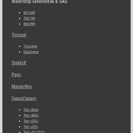
Waterstop Greensteak & Sika
601-699
700-799
800-999
Tricosal
Tricomer
Elastomer
StekloX
Рекс
Masterflex
ГидроГарант
Тип «Бур»
Тип «МД»
Тип «ОД»
Тип «ОП»
Тип «ПГ/ПГР»