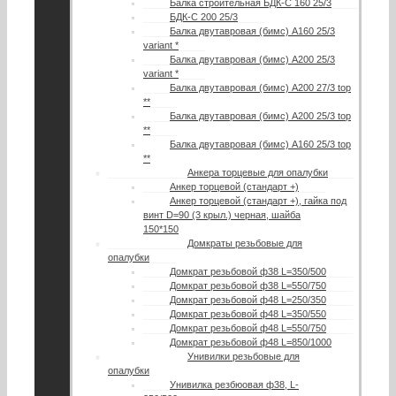
Балка строительная БДК-С 160 25/3
БДК-С 200 25/3
Балка двутавровая (бимс) А160 25/3
variant *
Балка двутавровая (бимс) А200 25/3
variant *
Балка двутавровая (бимс) А200 27/3 top
**
Балка двутавровая (бимс) A200 25/3 top
**
Балка двутавровая (бимс) A160 25/3 top
**
Анкера торцевые для опалубки
Анкер торцевой (стандарт +)
Анкер торцевой (стандарт +), гайка под
винт D=90 (3 крыл.) черная, шайба
150*150
Домкраты резьбовые для
опалубки
Домкрат резьбовой ф38 L=350/500
Домкрат резьбовой ф38 L=550/750
Домкрат резьбовой ф48 L=250/350
Домкрат резьбовой ф48 L=350/550
Домкрат резьбовой ф48 L=550/750
Домкрат резьбовой ф48 L=850/1000
Унивилки резьбовые для
опалубки
Унивилка резбюовая ф38, L-