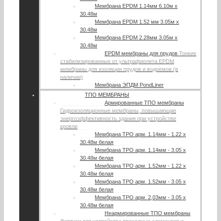
Мембрана EPDM 1.14мм 6.10м х
30.48м
Мембрана EPDM 1.52 мм 3.05м х
30.48м
Мембрана EPDM 2.28мм 3.05м х
30.48м
EPDM мембраны для прудов
Тонкие
стабилизированные от ультрафиолета EPDM
мембраны для изоляции прудов и водоемов (в
наличии)
Мембрана ЭПДМ PondLiner
ТПО МЕМБРАНЫ
Армированные ТПО мембраны
Гидроизоляционные мембраны, повышающие
энергоэффективность здания при устройстве
кровли
Мембрана TPO арм. 1.14мм - 1.22 х
30.48м белая
Мембрана TPO арм. 1.14мм - 3.05 х
30.48м белая
Мембрана TPO арм. 1.52мм - 1.22 х
30.48м белая
Мембрана TPO арм. 1.52мм - 3.05 х
30.48м белая
Мембрана TPO арм. 2,03мм - 3.05 х
30.48м белая
Неармированные ТПО мембраны