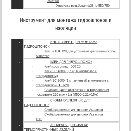
350/500
Унивилка резьбовая ф38, L-550/750
Инструмент для монтажа гидрошпонок и
изоляции
ИНСТРУМЕНТ ДЛЯ МОНТАЖА
ГИДРОШПОНОК
Клещи КВТ 120 для установки крепежной скобы
Аквастоп
КЛЕИ ДЛЯ ГИДРОШПОНОК
Клей космопласт 500 20г
Клей SC 4000 (0,7 кг, в комплекте с
отвердителем)
Клей SC 2000 (1 кг, зеленый) в комплекте с
отвердителем UT-R20
Самоклящаяся стеклоткань с тефлоновым
покрытием 220 мкм / 1м (Л500-0.21х0.5м)
СКОБЫ КРЕПЕЖНЫЕ ДЛЯ
ГИДРОШПОНОК
Скоба крепежная для шпонок Аквастоп
Скоба крепежная для шпонок Аквастоп
ХВС
АППАРАТЫ ДЛЯ СВАРКИ
ТЕРМОПЛАСТИЧНЫХ ИЗДЕЛИЙ