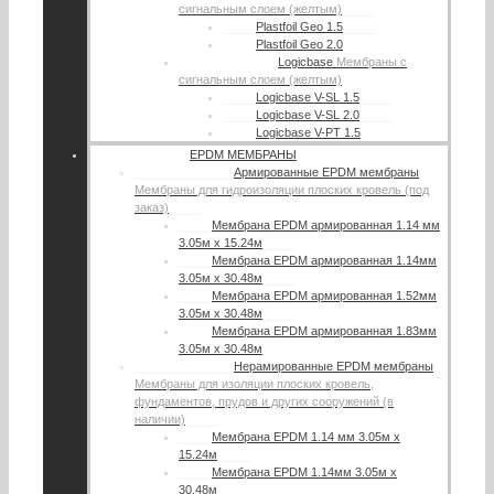
сигнальным слоем (желтым)
Plastfoil Geo 1.5
Plastfoil Geo 2.0
Logicbase
Мембраны с
сигнальным слоем (желтым)
Logicbase V-SL 1.5
Logicbase V-SL 2.0
Logicbase V-PT 1.5
EPDM МЕМБРАНЫ
Армированные EPDM мембраны
Мембраны для гидроизоляции плоских кровель (под
заказ)
Мембрана EPDM армированная 1.14 мм
3.05м х 15.24м
Мембрана EPDM армированная 1.14мм
3.05м х 30.48м
Мембрана EPDM армированная 1.52мм
3.05м х 30.48м
Мембрана EPDM армированная 1.83мм
3.05м х 30.48м
Нерамированные EPDM мембраны
Мембраны для изоляции плоских кровель,
фундаментов, прудов и других сооружений (в
наличии)
Мембрана EPDM 1.14 мм 3.05м х
15.24м
Мембрана EPDM 1.14мм 3.05м х
30.48м