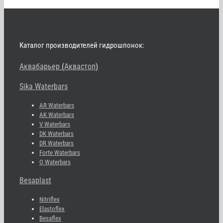
Каталог производителей гидрошпонок:
Аквабарьер
(
Аквастоп
)
Sika Waterbars
AR Waterbars
AK Waterbars
V Waterbars
DK Waterbars
DR Waterbars
Forte Waterbars
O Waterbars
Besaplast
Nitriflex
Elastoflex
Besaflex