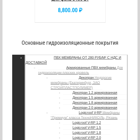
8,800.00
₽
Основные гидроизоляционные покрытия
ПВХ МЕМБРАНЫ
ОТ 280 РУБ/М² С НДС И
ДОСТАВКОЙ
Армированные ПВХ мембраны
Для
гидроизоляции плоских кровель
Декопран
Недорогие
мембраны (Екатеринбург, ЗАО
СТРОЙПЛАСТПОЛИМЕР)
Декопран 1.2 армированная
Декопран 1.5 армированная
Декопран 1.8 армированная
Декопран 2.0 армированная
Logicroof V-RP
Мембраны
“Премиум” класса ТехноНИКОЛЬ, Рязань
Logicroof V-RP 1.2
Logicroof V-RP 1.5
Logicroof V-RP 1.8
Logicroof V-RP 2.0