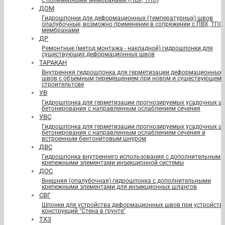
с полимерными мембранами (ПВХ, ТПО)
ДОМ
Гидрошпонки для деформационных (температурных) швов
опалубочные, возможно применение в сопряжении с ПВХ, ТПО
мембранами
ДР
Ремонтные (метод монтажа - накладной) гидрошпонки для
существующих деформационных швов
ТАРАКАН
Внутренняя гидрошпонка для герметизации деформационных
швов с объемным перемещением при новом и существующем
строительтсве
УВ
Гидрошпонка для герметизации прогнозируемых усадочных ш
бетонирования с направленным ослаблением сечения
УВС
Гидрошпонка для герметизации прогнозируемых усадочных ш
бетонирования с направленным ослаблением сечения и
встроенным бентонитовым шнуром
ДВС
Гидрошпонка внутреннего использования с дополнительными
крепежными элементами инъекционной системы
ДОС
Внешняя (опалубочная) гидрошпонка с дополнительными
крепежными элементами для инъекционных шлангов
СВГ
Шпонки для устройства деформационных швов при устройств
конструкций "Стена в грунте"
ТХЗ