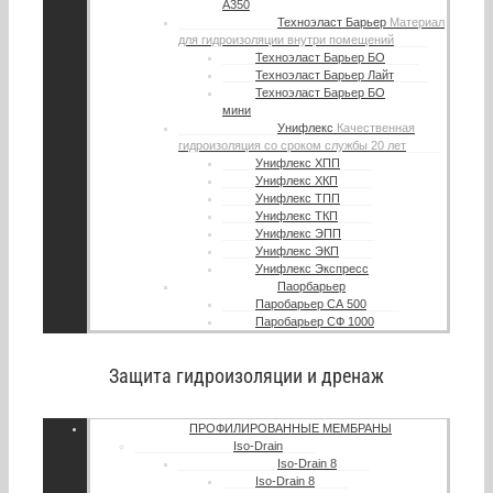
А350
Техноэласт Барьер
Материал
для гидроизоляции внутри помещений
Техноэласт Барьер БО
Техноэласт Барьер Лайт
Техноэласт Барьер БО
мини
Унифлекс
Качественная
гидроизоляция со сроком службы 20 лет
Унифлекс ХПП
Унифлекс ХКП
Унифлекс ТПП
Унифлекс ТКП
Унифлекс ЭПП
Унифлекс ЭКП
Унифлекс Экспресс
Паорбарьер
Паробарьер СА 500
Паробарьер СФ 1000
Защита гидроизоляции и дренаж
ПРОФИЛИРОВАННЫЕ МЕМБРАНЫ
Iso-Drain
Iso-Drain 8
Iso-Drain 8