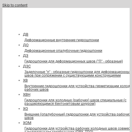
Skip to content
ДВ
Деформационные внутренние гидрошпонки
ДО
Деформационные опалубочные гидрошпонки
ДЗ
Гидрошпонки для деформационных швов ("П" - образные)
ДЗС
Заделочные "п" - образные гидрошпонки для деформационных
швов при сопряжении с существующими конструкциями
ХВ
Внутренние гидрошпонки для устройства герметизации холод
рабочих швов
ХВН
Гидрошпонки для холодных (рабочих) швов специальные (с
расширяющимся бентонитовым шнуром)
ХО
Внешние (опалубочные) гидрошпонки для устройства рабочих
швов
ХОМ
Гидрошпонки для устройства рабочих холодных швов совмест