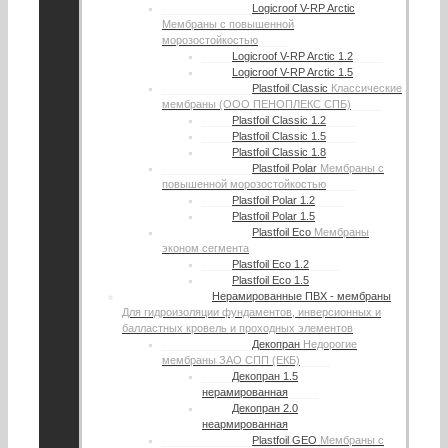
Logicroof V-RP Arctic
Мембраны с повышенной
морозостойкостью
Logicroof V-RP Arctic 1.2
Logicroof V-RP Arctic 1.5
Plastfoil Classic
Классические
мембраны (ООО ПЕНОПЛЕКС СПБ)
Plastfoil Classic 1.2
Plastfoil Classic 1.5
Plastfoil Classic 1.8
Plastfoil Polar
Мембраны с
повышенной морозостойкостью
Plastfoil Polar 1.2
Plastfoil Polar 1.5
Plastfoil Eco
Мембраны
эконом сегмента
Plastfoil Eco 1.2
Plastfoil Eco 1.5
Нерамированные ПВХ - мембраны
Для гидроизоляции фундаментов, инверсионных и
балластных кровель и проходных элементов
Декопран
Недорогие
мембраны ЗАО СПП (ЕКБ)
Декопран 1.5
нерамированная
Декопран 2.0
неармированная
Plastfoil GEO
Мембраны с