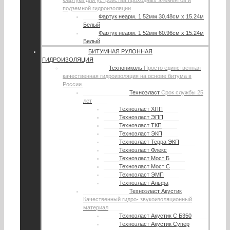
Фартуки для устройства проходных элементов и
подземной гидроизоляции
Фартук неарм. 1.52мм 30.48см х 15.24м
Белый
Фартук неарм. 1.52мм 60.96см х 15.24м
Белый
БИТУМНАЯ РУЛОННАЯ
ГИДРОИЗОЛЯЦИЯ
Технониколь
Просто единственная
качественная гидроизоляция на основе битума в
России.
Техноэласт
Срок службы 25
лет
Техноэласт ХПП
Техноэласт ЭПП
Техноэласт ТКП
Техноэласт ЭКП
Техноэласт Терра ЭКП
Техноэласт Флекс
Техноэласт Мост Б
Техноэласт Мост С
Техноэласт ЭМП
Техноэласт Альфа
Техноэласт Акустик
Качественный гидро- звукоизоляционный
материал
Техноэласт Акустик С Б350
Техноэласт Акустик Супер