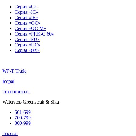
Серия «С»
Серия «IC»
Серия «IE»
Серия «OC»
Серия «OC-M»
Серия «PRK-C 60»
Серия «PU»
Серия «UC»
Серия «OE»
WP-T Trade
Icopal
Технониколь
Waterstop Greensteak & Sika
601-699
700-799
800-999
Tricosal