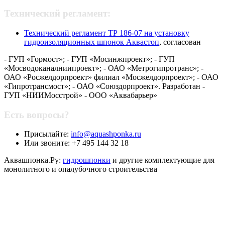
Технический регламент:
Технический регламент ТР 186-07 на установку
гидроизоляционных шпонок Аквастоп
, согласован
- ГУП «Гормост»; - ГУП «Мосинжпроект»; - ГУП
«Мосводоканалниипроект»; - ОАО «Метрогипротранс»; -
ОАО «Росжелдорпроект» филиал «Мосжелдорпроект»; - ОАО
«Гипротрансмост»; - ОАО «Союздорпроект». Разработан -
ГУП «НИИМосстрой» - ООО «Аквабарьер»
Есть вопросы?
Присылайте:
info@aquashponka.ru
Или звоните: +7 495 144 32 18
Аквашпонка.Ру:
гидрошпонки
и другие комплектующие для
монолитного и опалубочного строительства