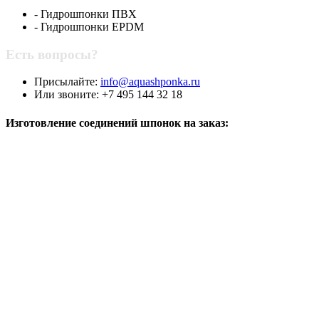
- Гидрошпонки ПВХ
- Гидрошпонки EPDM
Есть вопросы?
Присылайте:
info@aquashponka.ru
Или звоните: +7 495 144 32 18
Изготовление соединений шпонок на заказ:
Поворот горизонтальный
ДВ
Поворот горизонтальный
ДО
Поворот горизонтальный ДЗ