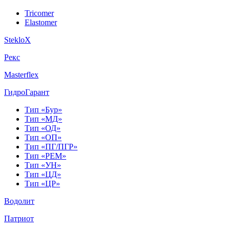
Tricomer
Elastomer
StekloX
Рекс
Masterflex
ГидроГарант
Тип «Бур»
Тип «МД»
Тип «ОД»
Тип «ОП»
Тип «ПГ/ПГР»
Тип «РЕМ»
Тип «УН»
Тип «ЦД»
Тип «ЦР»
Водолит
Патриот