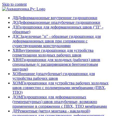
Skip to content
ДВ
Деформационные внутренние гидрошпонки
ДО
Деформационные опалубочные гидрошпонки
ДЗ
Гидрошпонки для деформационных швов ("П" -
образные)
ДЗС
Заделочные "п" - образные гидрошпонки для
деформационных швов при сопряжении с
существующими конструкциями
ХВ
Внутренние гидрошпонки для устройства
герметизации холодных рабочих швов
ХВН
Гидрошпонки для холодных (рабочих) швов
специальные (с расширяющимся бентонитовым
шнуром)
ХО
Внешние (опалубочные) гидрошпонки для
устройства рабочих швов
ХОМ
Гидрошпонки для устройства рабочих холодных
швов совместно с полимерными мембранами (ПВХ,
ТПО)
ДОМ
Гидрошпонки для деформационных
(температурных) швов опалубочные, возможно
применение в сопряжении с ПВХ, ТПО мембранами
ДР
Ремонтные (метод монтажа - накладной)
гидрошпонки для существующих деформационных