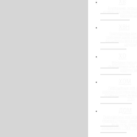
ХВ
Внутренние гидро
устройства герметиз
рабочих ш
ХВН
Гидрошпонки для
(рабочих) швов спе
расширяющимся бе
шнуром
ХО
Внешние (опалу
гидрошпонки для 
рабочих ш
ХОМ
Гидрошпонки для 
рабочих холодных шво
полимерными мембр
ТПО)
ДОМ
Гидрошпонки для де
(температурных) швов
возможно прим
сопряжении с ПВХ, Т