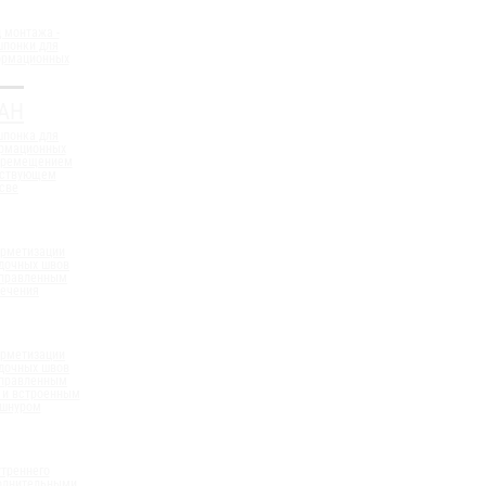
 монтажа -
шпонки для
ормационных
АН
шпонка для
ормационных
еремещением
ествующем
све
ерметизации
дочных швов
аправленным
сечения
ерметизации
дочных швов
аправленным
 и встроенным
 шнуром
треннего
полнительными