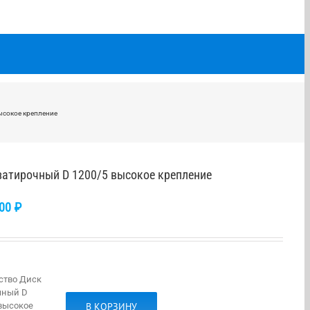
ысокое крепление
затирочный D 1200/5 высокое крепление
.00
₽
ство Диск
чный D
В КОРЗИНУ
 высокое