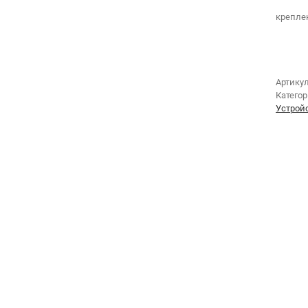
крепле
Артику
Катего
Устрой