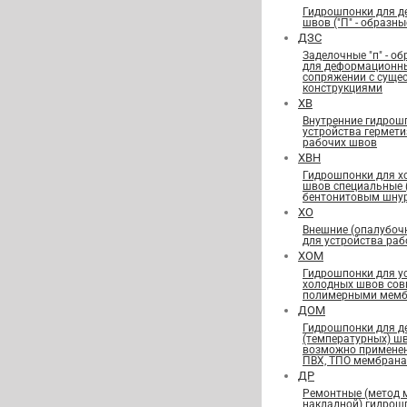
Гидрошпонки для 
швов ("П" - образны
ДЗС
Заделочные "п" - о
для деформационн
сопряжении с сущ
конструкциями
ХВ
Внутренние гидрош
устройства гермет
рабочих швов
ХВН
Гидрошпонки для х
швов специальные
бентонитовым шну
ХО
Внешние (опалубоч
для устройства ра
ХОМ
Гидрошпонки для у
холодных швов сов
полимерными мемб
ДОМ
Гидрошпонки для 
(температурных) ш
возможно применен
ПВХ, ТПО мембран
ДР
Ремонтные (метод 
накладной) гидрош