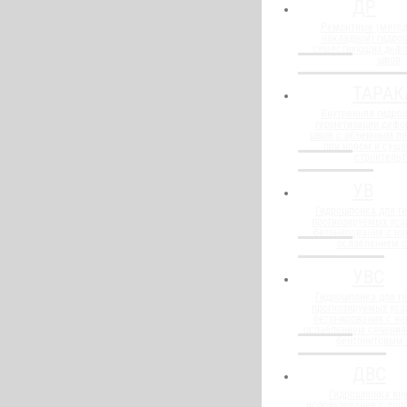
ДР
Ремонтные (метод
накладной) гидро
существующих деф
швов
ТАРАК
Внутренняя гидро
герметизации деф
швов с объемным п
при новом и сущ
строительт
УВ
Гидрошпонка для г
прогнозируемых уса
бетонирования с н
ослаблением 
УВС
Гидрошпонка для г
прогнозируемых уса
бетонирования с н
ослаблением сечения
бентонитовым
ДВС
Гидрошпонка вну
использования с до