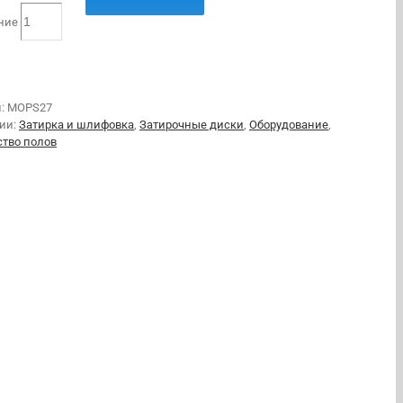
ние
л:
MOPS27
рии:
Затирка и шлифовка
,
Затирочные диски
,
Оборудование
,
ство полов