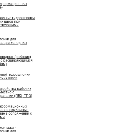
деформационных
е)
бразные гидрошпонки
ых швов при
ествующими
понки для
изации холодных
олодных (рабочих)
 (с расширяющимся
ром)
ные) гидрошпонки
бочих швов
стройства рабочих
местно с
ранами (ПВХ, ТПО)
деформационных
вов опалубочные,
ие в сопряжении с
ами
монтажа -
понки для