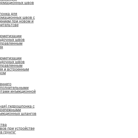
ормационных швов
понка для
рмационных швов с
ением при новом и
ительтсве
ерметизации
адочных швов
аправленным
ия
ерметизации
адочных швов
аправленным
ия и встроенным
ром
еннего
ополнительными
нтами инъекционной
ная) гидрошпонка с
крепежными
ъекционных шлангов
ства
ов при устройстве
в грунте"