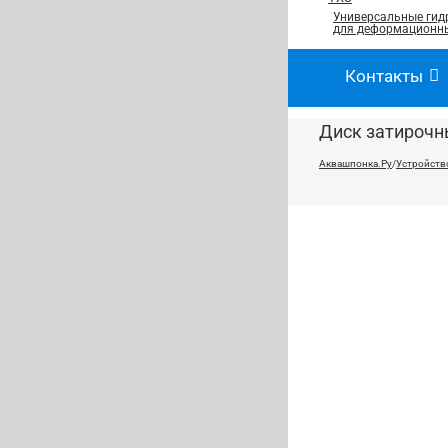
Универсальные гид
для деформационны
Контакты
Диск затирочн
Аквашпонка.Ру
/
Устройств