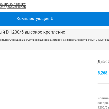
рошпонки "Змейка"
х и рабочих швов
Комплектующие
ый D 1200/5 высокое крепление
о полов
/
Оборудование
/
Затирка и шлифовка
/
Затирочные диски
/
Диск затирочный D 1200/5 в
Диск 
8,268
Количе
затиро
1200/5