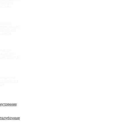
ементами
системы
бочная)
олнительными
ентами для
шлангов
ройства
 швов при
ций "Стена в
идрошпонки
мационных и
вов
нутренние
палубочные