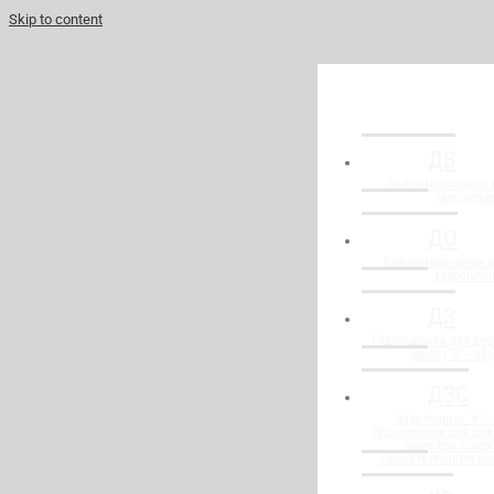
Skip to content
ДВ
Деформационные 
гидрошпо
ДО
Деформационные о
гидрошпо
ДЗ
Гидрошпонки для де
швов ("П" - об
ДЗС
Заделочные "п" -
гидрошпонки для де
швов при сопря
существующими ко