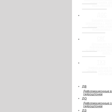
крепежными эл
инъекционной 
ДОС
Внешняя (опалу
гидрошпонка с доп
крепежными элем
инъекционных 
СВГ
Шпонки для уст
деформационных
устройстве конструк
грунте"
ТХЗ
Универсальные г
"Змейка" для дефор
рабочих ш
ДВ
Деформационные в
гидрошпонки
ДО
Деформационные о
гидрошпонки
ДЗ