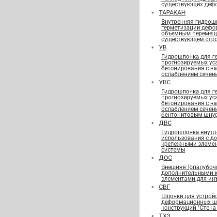
существующих деф
ТАРАКАН
Внутренняя гидрош
герметизации дефо
объемным перемещ
существующем стро
УВ
Гидрошпонка для г
прогнозируемых ус
бетонирования с н
ослаблением сечен
УВС
Гидрошпонка для г
прогнозируемых ус
бетонирования с н
ослаблением сечен
бентонитовым шну
ДВС
Гидрошпонка внутр
использования с д
крепежными элеме
системы
ДОС
Внешняя (опалубоч
дополнительными 
элементами для ин
СВГ
Шпонки для устрой
деформационных шв
конструкций "Стена 
ТХЗ