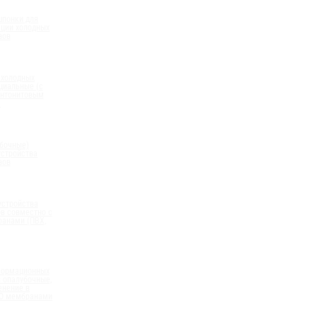
шпонки для
ации холодных
вов
 холодных
циальные (с
нтонитовым
)
бочные)
устройства
вов
устройства
в совместно с
анами (ПВХ,
формационных
 опалубочные,
енение в
ПО мембранами