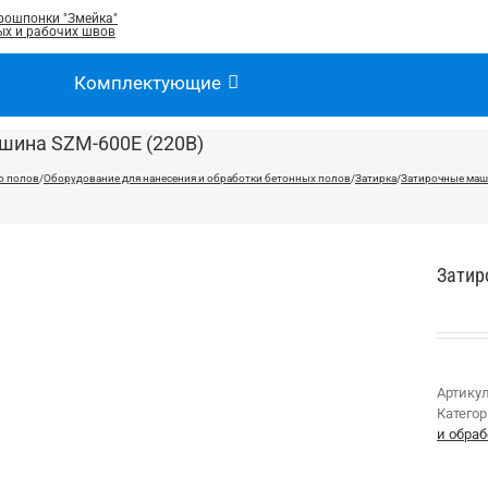
рошпонки "Змейка"
х и рабочих швов
Комплектующие
шина SZM-600E (220В)
о полов
/
Оборудование для нанесения и обработки бетонных полов
/
Затирка
/
Затирочные ма
Затир
Артику
Катего
и обра