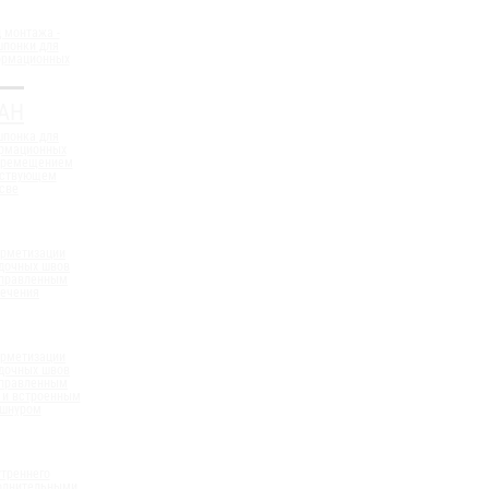
 монтажа -
шпонки для
ормационных
АН
шпонка для
ормационных
еремещением
ествующем
све
ерметизации
дочных швов
аправленным
сечения
ерметизации
дочных швов
аправленным
 и встроенным
 шнуром
треннего
полнительными