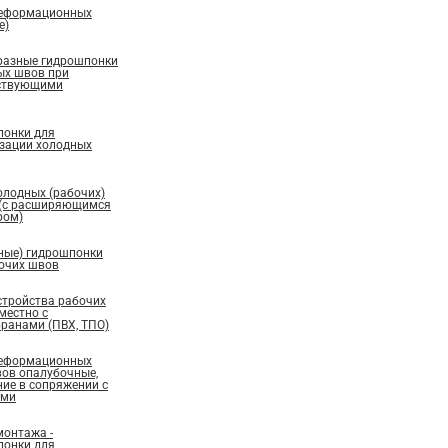
деформационных
е)
бразные гидрошпонки
ых швов при
ествующими
понки для
изации холодных
олодных (рабочих)
 (с расширяющимся
ром)
ные) гидрошпонки
бочих швов
стройства рабочих
местно с
ранами (ПВХ, ТПО)
деформационных
вов опалубочные,
ие в сопряжении с
ами
монтажа -
понки для