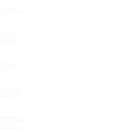
шпонки для
ации холодных
вов
 холодных
циальные (с
нтонитовым
)
бочные)
устройства
вов
устройства
в совместно с
анами (ПВХ,
формационных
 опалубочные,
енение в
ПО мембранами