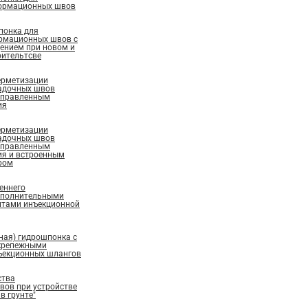
ормационных швов
понка для
рмационных швов с
ением при новом и
ительтсве
ерметизации
адочных швов
аправленным
ия
ерметизации
адочных швов
аправленным
ия и встроенным
ром
еннего
ополнительными
нтами инъекционной
ная) гидрошпонка с
крепежными
ъекционных шлангов
ства
ов при устройстве
в грунте"