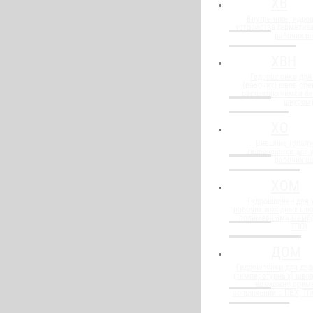
ХВ
Внутренние гидро
устройства герметиз
рабочих ш
ХВН
Гидрошпонки для
(рабочих) швов спе
расширяющимся бе
шнуром
ХО
Внешние (опалу
гидрошпонки для 
рабочих ш
ХОМ
Гидрошпонки для 
рабочих холодных шво
полимерными мембр
ТПО)
ДОМ
Гидрошпонки для де
(температурных) швов
возможно прим
сопряжении с ПВХ, Т