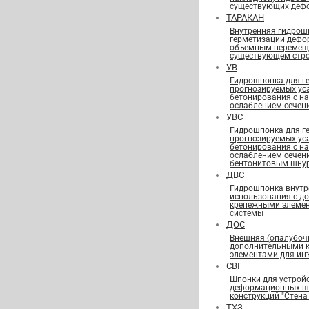
существующих деф
ТАРАКАН
Внутренняя гидрош
герметизации дефо
объемным перемещ
существующем стро
УВ
Гидрошпонка для г
прогнозируемых ус
бетонирования с н
ослаблением сечен
УВС
Гидрошпонка для г
прогнозируемых ус
бетонирования с н
ослаблением сечен
бентонитовым шну
ДВС
Гидрошпонка внутр
использования с д
крепежными элеме
системы
ДОС
Внешняя (опалубоч
дополнительными 
элементами для ин
СВГ
Шпонки для устрой
деформационных шв
конструкций "Стена 
ТХЗ