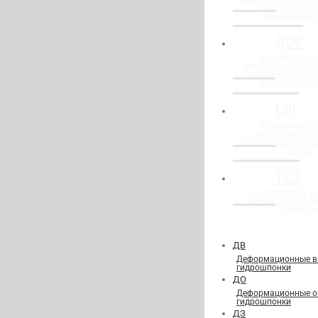
крепежными эл
инъекционной 
ДОС
Внешняя (опалу
гидрошпонка с доп
крепежными элем
инъекционных 
СВГ
Шпонки для уст
деформационных
устройстве конструк
грунте"
ТХЗ
Универсальные г
"Змейка" для дефор
рабочих ш
ДВ
Деформационные в
гидрошпонки
ДО
Деформационные о
гидрошпонки
ДЗ