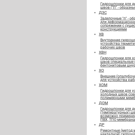
Гидрошпонки для 
швов ("П" - образны
ДЗС
Заделочные "п" - о
для деформационн
сопряжении с сущ
конструкциями
ХВ
Внутренние гидрош
устройства гермет
рабочих швов
ХВН
Гидрошпонки для х
швов специальные
бентонитовым шну
ХО
Внешние (опалубоч
для устройства ра
ХОМ
Гидрошпонки для у
холодных швов сов
полимерными мемб
ДОМ
Гидрошпонки для 
(температурных) ш
возможно применен
ПВХ, ТПО мембран
ДР
Ремонтные (метод 
накладной) гидрош