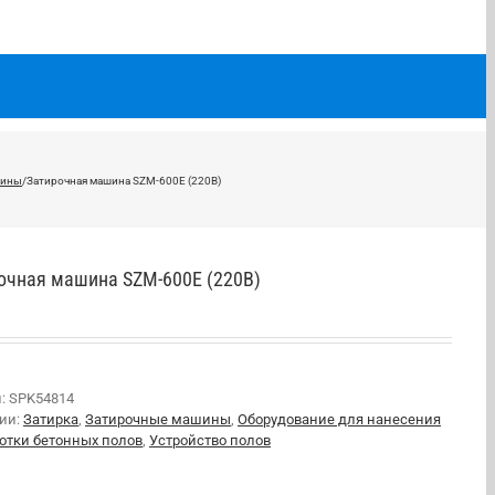
шины
/
Затирочная машина SZM-600E (220В)
очная машина SZM-600E (220В)
л:
SPK54814
рии:
Затирка
,
Затирочные машины
,
Оборудование для нанесения
ботки бетонных полов
,
Устройство полов