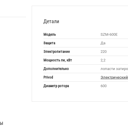
Детали
Модель
SZM-600E
Защита
Да
Электропитание
220
Мощность ли, кВт
2,2
Дополнительно
лопасти затир
Privod
Электрический
Диаметр ротора
600
ры