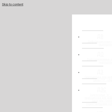
Skip to content
ДВ
Деформационные 
гидрошпо
ДО
Деформационные о
гидрошпо
ДЗ
Гидрошпонки для де
швов ("П" - об
ДЗС
Заделочные "п" -
гидрошпонки для де
швов при сопря
существующими ко