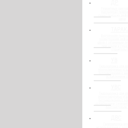
ДР
Ремонтные (метод
накладной) гидро
существующих деф
швов
ТАРАК
Внутренняя гидро
герметизации деф
швов с объемным п
при новом и сущ
строительт
УВ
Гидрошпонка для г
прогнозируемых уса
бетонирования с н
ослаблением 
УВС
Гидрошпонка для г
прогнозируемых уса
бетонирования с н
ослаблением сечения
бентонитовым
ДВС
Гидрошпонка вну
использования с до