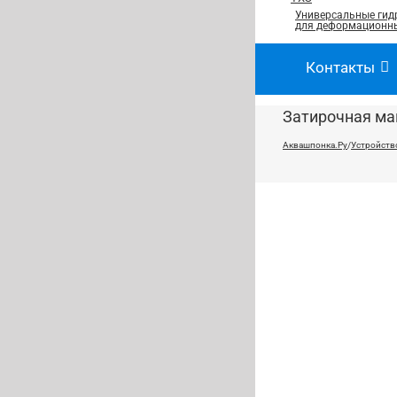
Универсальные гид
для деформационны
Контакты
Затирочная ма
Аквашпонка.Ру
/
Устройств