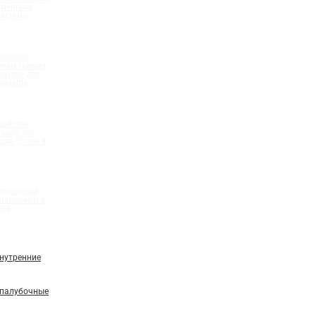
ементами
системы
бочная)
олнительными
ентами для
шлангов
ройства
 швов при
ций "Стена в
идрошпонки
мационных и
вов
нутренние
палубочные