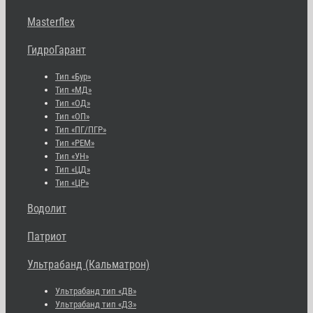
Masterflex
ГидроГарант
Тип «Бур»
Тип «МД»
Тип «ОД»
Тип «ОП»
Тип «ПГ/ПГР»
Тип «РЕМ»
Тип «УН»
Тип «ЦД»
Тип «ЦР»
Водолит
Патриот
Ультрабанд (Кальматрон)
Ультрабанд тип «ДВ»
Ультрабанд тип «ДЗ»