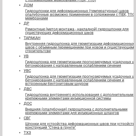
с полимерными мембранами (ПВХ, ТПО)
ДОМ
Гидрошпонки для деформационных (температурных) швов
опалубочные, возможно применение в сопряжении с ПВХ, ТПО
мембранами
ДР
Ремонтные (метод монтажа - накладной) гидрошпонки для
существующих деформационных швов
ТАРАКАН
Внутренняя гидрошпонка для герметизации деформационных
швов с объемным перемещением при новом и существующем
строительтсве
УВ
Гидрошпонка для герметизации прогнозируемых усадочных ш
бетонирования с направленным ослаблением сечения
УВС
Гидрошпонка для герметизации прогнозируемых усадочных ш
бетонирования с направленным ослаблением сечения и
встроенным бентонитовым шнуром
ДВС
Гидрошпонка внутреннего использования с дополнительными
крепежными элементами инъекционной системы
ДОС
Внешняя (опалубочная) гидрошпонка с дополнительными
крепежными элементами для инъекционных шлангов
СВГ
Шпонки для устройства деформационных швов при устройств
конструкций "Стена в грунте"
ТХЗ