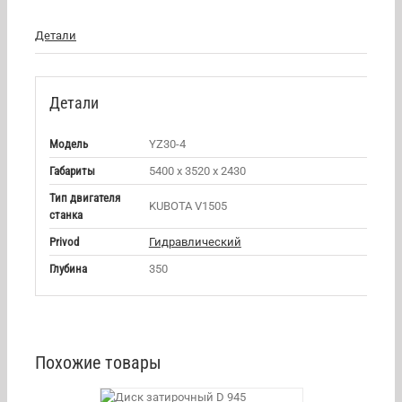
Детали
Детали
Модель
YZ30-4
Габариты
5400 х 3520 х 2430
Тип двигателя
KUBOTA V1505
станка
Privod
Гидравлический
Глубина
350
Похожие товары
КОРЗИНУ
/