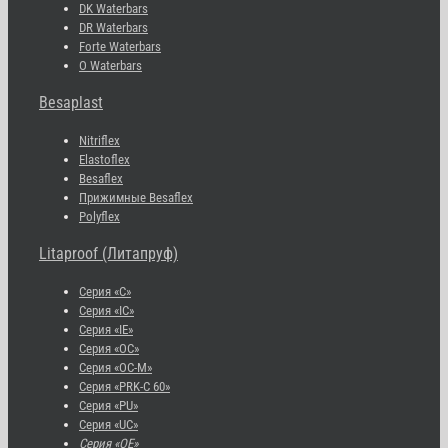
DK Waterbars
DR Waterbars
Forte Waterbars
O Waterbars
Besaplast
Nitriflex
Elastoflex
Besaflex
Прижимные Besaflex
Polyflex
Litaproof (Литапруф)
Серия «С»
Серия «IC»
Серия «IE»
Серия «OC»
Серия «OC-M»
Серия «PRK-C 60»
Серия «PU»
Серия «UC»
Серия «OE»