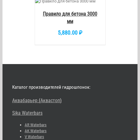
ETAILS
Правило для бетона 3000
мм
5,880.00
₽
Каталог производителей гидрошпонок:
Аквабарьер
(
Аквастоп
)
Sika Waterbars
AR Waterbars
AK Waterbars
V Waterbars