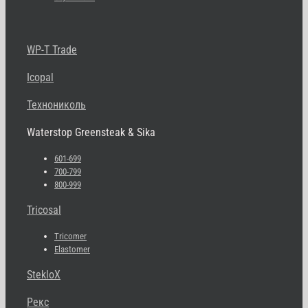
WP-T Trade
Icopal
Технониколь
Waterstop Greensteak & Sika
601-699
700-799
800-999
Tricosal
Tricomer
Elastomer
StekloX
Рекс