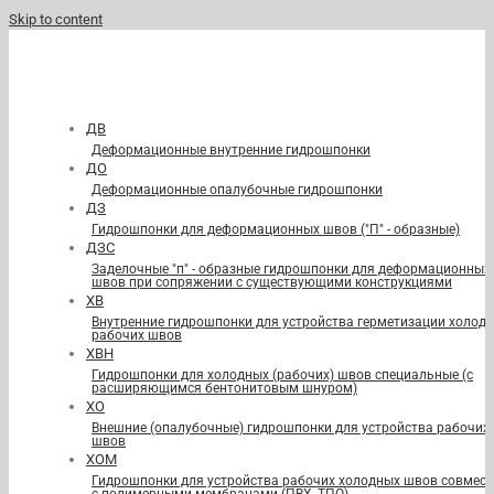
Skip to content
ДВ
Деформационные внутренние гидрошпонки
ДО
Деформационные опалубочные гидрошпонки
ДЗ
Гидрошпонки для деформационных швов ("П" - образные)
ДЗС
Заделочные "п" - образные гидрошпонки для деформационных
швов при сопряжении с существующими конструкциями
ХВ
Внутренние гидрошпонки для устройства герметизации холод
рабочих швов
ХВН
Гидрошпонки для холодных (рабочих) швов специальные (с
расширяющимся бентонитовым шнуром)
ХО
Внешние (опалубочные) гидрошпонки для устройства рабочих
швов
ХОМ
Гидрошпонки для устройства рабочих холодных швов совмест