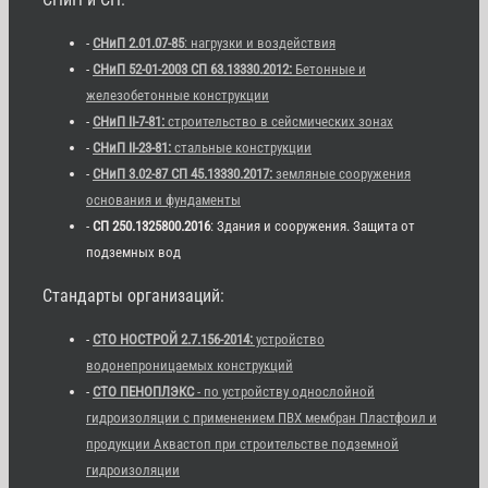
-
СНиП 2.01.07-85
: нагрузки и воздействия
-
СНиП 52-01-2003 СП 63.13330.2012:
Бетонные и
железобетонные конструкции
-
СНиП II-7-81:
строительство в сейсмических зонах
-
СНиП II-23-81:
стальные конструкции
-
СНиП 3.02-87 СП 45.13330.2017:
земляные сооружения
основания и фундаменты
-
СП 250.1325800.2016
: Здания и сооружения. Защита от
подземных вод
Стандарты организаций:
-
СТО НОСТРОЙ 2.7.156-2014:
устройство
водонепроницаемых конструкций
-
СТО ПЕНОПЛЭКС
- по устройству однослойной
гидроизоляции с применением ПВХ мембран Пластфоил и
продукции Аквастоп при строительстве подземной
гидроизоляции