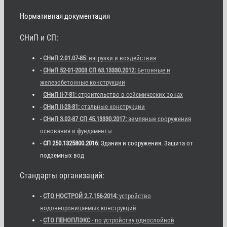
Нормативная документация
СНиП и СП:
-
СНиП 2.01.07-85
: нагрузки и воздействия
-
СНиП 52-01-2003 СП 63.13330.2012:
Бетонные и
железобетонные конструкции
-
СНиП II-7-81:
строительство в сейсмических зонах
-
СНиП II-23-81:
стальные конструкции
-
СНиП 3.02-87 СП 45.13330.2017:
земляные сооружения
основания и фундаменты
-
СП 250.1325800.2016
: Здания и сооружения. Защита от
подземных вод
Стандарты организаций:
-
СТО НОСТРОЙ 2.7.156-2014:
устройство
водонепроницаемых конструкций
-
СТО ПЕНОПЛЭКС
- по устройству однослойной