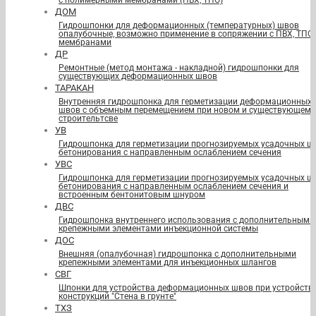
с полимерными мембранами (ПВХ, ТПО)
ДОМ
Гидрошпонки для деформационных (температурных) швов
опалубочные, возможно применение в сопряжении с ПВХ, ТПО
мембранами
ДР
Ремонтные (метод монтажа - накладной) гидрошпонки для
существующих деформационных швов
ТАРАКАН
Внутренняя гидрошпонка для герметизации деформационных
швов с объемным перемещением при новом и существующем
строительтсве
УВ
Гидрошпонка для герметизации прогнозируемых усадочных ш
бетонирования с направленным ослаблением сечения
УВС
Гидрошпонка для герметизации прогнозируемых усадочных ш
бетонирования с направленным ослаблением сечения и
встроенным бентонитовым шнуром
ДВС
Гидрошпонка внутреннего использования с дополнительными
крепежными элементами инъекционной системы
ДОС
Внешняя (опалубочная) гидрошпонка с дополнительными
крепежными элементами для инъекционных шлангов
СВГ
Шпонки для устройства деформационных швов при устройств
конструкций "Стена в грунте"
ТХЗ