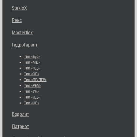
StekloX
Рекс
Masterflex
ГидроГарант
Тип «Бур»
Тип «МД»
Тип «ОД»
Тип «ОП»
Тип «ПГ/ПГР»
Тип «РЕМ»
Тип «УН»
Тип «ЦД»
Тип «ЦР»
Водолит
Патриот