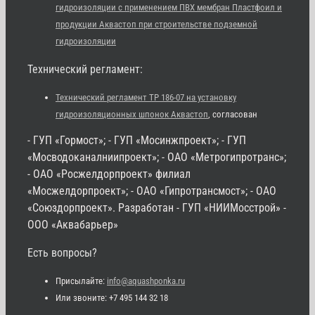
гидроизоляции с применением ПВХ мембран Пластфоил и
продукции Аквастоп при строительстве подземной
гидроизоляции
Технический регламент:
Технический регламент ТР 186-07 на установку
гидроизоляционных шпонок Аквастоп
, согласован
- ГУП «Гормост»; - ГУП «Мосинжпроект»; - ГУП
«Мосводоканалниипроект»; - ОАО «Метрогипротранс»;
- ОАО «Росжелдорпроект» филиал
«Мосжелдорпроект»; - ОАО «Гипротрансмост»; - ОАО
«Союздорпроект». Разработан - ГУП «НИИМосстрой» -
ООО «Аквабарьер»
Есть вопросы?
Присылайте:
info@aquashponka.ru
Или звоните: +7 495 144 32 18