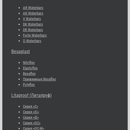
AR Waterbars
AK Waterbars
V Waterbars
DK Waterbars
DR Waterbars
Forte Waterbars
O Waterbars
Besaplast
Nitriflex
Elastoflex
Besaflex
Прижимные Besaflex
Polyflex
Litaproof (Литапруф)
Серия «С»
Серия «IC»
Серия «IE»
Серия «OC»
Серия «OC-M»