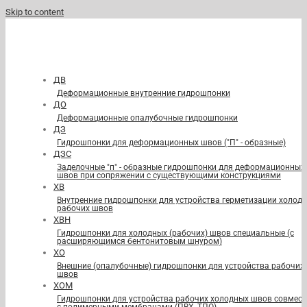
Skip to content
ДВ
Деформационные внутренние гидрошпонки
ДО
Деформационные опалубочные гидрошпонки
ДЗ
Гидрошпонки для деформационных швов ("П" - образные)
ДЗС
Заделочные "п" - образные гидрошпонки для деформационных
швов при сопряжении с существующими конструкциями
ХВ
Внутренние гидрошпонки для устройства герметизации холод
рабочих швов
ХВН
Гидрошпонки для холодных (рабочих) швов специальные (с
расширяющимся бентонитовым шнуром)
ХО
Внешние (опалубочные) гидрошпонки для устройства рабочих
швов
ХОМ
Гидрошпонки для устройства рабочих холодных швов совмест