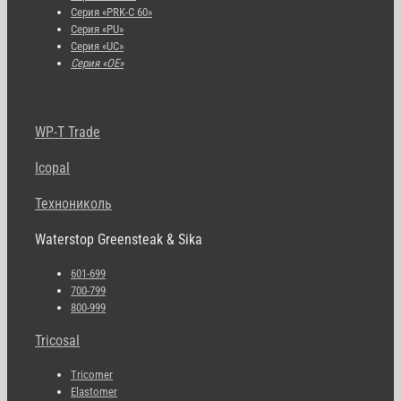
Серия «PRK-C 60»
Серия «PU»
Серия «UC»
Серия «OE»
WP-T Trade
Icopal
Технониколь
Waterstop Greensteak & Sika
601-699
700-799
800-999
Tricosal
Tricomer
Elastomer