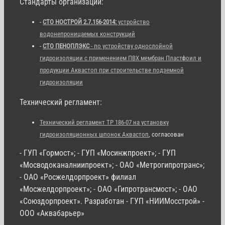
Стандарты организаций:
-
СТО НОСТРОЙ 2.7.156-2014:
устройство
водонепроницаемых конструкций
-
СТО ПЕНОПЛЭКС
- по устройству однослойной
гидроизоляции с применением ПВХ мембран Пластфоил и
продукции Аквастоп при строительстве подземной
гидроизоляции
Технический регламент:
Технический регламент ТР 186-07 на установку
гидроизоляционных шпонок Аквастоп
, согласован
- ГУП «Гормост»; - ГУП «Мосинжпроект»; - ГУП
«Мосводоканалниипроект»; - ОАО «Метрогипротранс»;
- ОАО «Росжелдорпроект» филиал
«Мосжелдорпроект»; - ОАО «Гипротрансмост»; - ОАО
«Союздорпроект». Разработан - ГУП «НИИМосстрой» -
ООО «Аквабарьер»