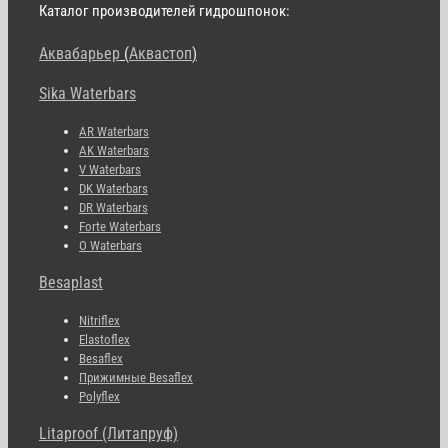
Каталог производителей гидрошпонок:
Аквабарьер
(
Аквастоп
)
Sika Waterbars
AR Waterbars
AK Waterbars
V Waterbars
DK Waterbars
DR Waterbars
Forte Waterbars
O Waterbars
Besaplast
Nitriflex
Elastoflex
Besaflex
Прижимные Besaflex
Polyflex
Litaproof (Литапруф)