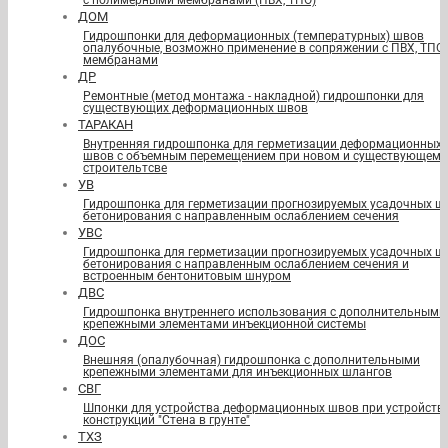
с полимерными мембранами (ПВХ, ТПО)
ДОМ
Гидрошпонки для деформационных (температурных) швов
опалубочные, возможно применение в сопряжении с ПВХ, ТПО
мембранами
ДР
Ремонтные (метод монтажа - накладной) гидрошпонки для
существующих деформационных швов
ТАРАКАН
Внутренняя гидрошпонка для герметизации деформационных
швов с объемным перемещением при новом и существующем
строительтсве
УВ
Гидрошпонка для герметизации прогнозируемых усадочных ш
бетонирования с направленным ослаблением сечения
УВС
Гидрошпонка для герметизации прогнозируемых усадочных ш
бетонирования с направленным ослаблением сечения и
встроенным бентонитовым шнуром
ДВС
Гидрошпонка внутреннего использования с дополнительными
крепежными элементами инъекционной системы
ДОС
Внешняя (опалубочная) гидрошпонка с дополнительными
крепежными элементами для инъекционных шлангов
СВГ
Шпонки для устройства деформационных швов при устройств
конструкций "Стена в грунте"
ТХЗ