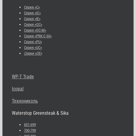
Серия «С»
Серия «IC»
Серия «IE»
Серия «OC»
Серия «OC-M»
Серия «PRK-C 60»
Серия «PU»
Серия «UC»
Серия «OE»
WP-T Trade
Icopal
Технониколь
Waterstop Greensteak & Sika
601-699
700-799