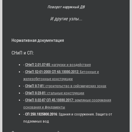
Поворот наружный ДВ
И другие узлы...
Нормативная документация
СНиП и СП:
-
СНиП 2.01.07-85
: нагрузки и воздействия
-
СНиП 52-01-2003 СП 63.13330.2012:
Бетонные и
железобетонные конструкции
-
СНиП II-7-81:
строительство в сейсмических зонах
-
СНиП II-23-81:
стальные конструкции
-
СНиП 3.02-87 СП 45.13330.2017:
земляные сооружения
основания и фундаменты
-
СП 250.1325800.2016
: Здания и сооружения. Защита от
подземных вод