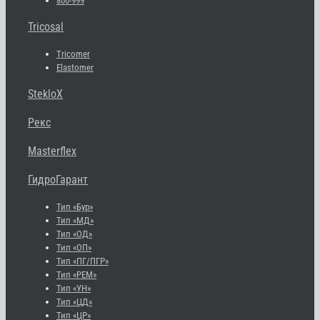
800-999
Tricosal
Tricomer
Elastomer
StekloX
Рекс
Masterflex
ГидроГарант
Тип «Бур»
Тип «МД»
Тип «ОД»
Тип «ОП»
Тип «ПГ/ПГР»
Тип «РЕМ»
Тип «УН»
Тип «ЦД»
Тип «ЦР»