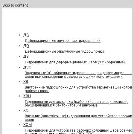
Skip to content
ДВ
Деформационные внутренние гидрошпонки
ДО
Деформационные опалубочные гидрошпонки
ДЗ
Гидрошпонки для деформационных швов ("П" - образные)
ДЗС
Заделочные "п" - образные гидрошпонки для деформационных
швов при сопряжении с существующими конструкциями
ХВ
Внутренние гидрошпонки для устройства герметизации холод
рабочих швов
ХВН
Гидрошпонки для холодных (рабочих) швов специальные (с
расширяющимся бентонитовым шнуром)
ХО
Внешние (опалубочные) гидрошпонки для устройства рабочих
швов
ХОМ
Гидрошпонки для устройства рабочих холодных швов совмест