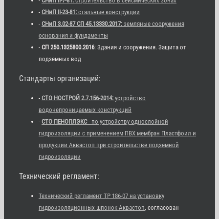
-
СНиП II-7-81:
строительство в сейсмических зонах
-
СНиП II-23-81:
стальные конструкции
-
СНиП 3.02-87 СП 45.13330.2017:
земляные сооружения
основания и фундаменты
-
СП 250.1325800.2016
: Здания и сооружения. Защита от
подземных вод
Стандарты организаций:
-
СТО НОСТРОЙ 2.7.156-2014:
устройство
водонепроницаемых конструкций
-
СТО ПЕНОПЛЭКС
- по устройству однослойной
гидроизоляции с применением ПВХ мембран Пластфоил и
продукции Аквастоп при строительстве подземной
гидроизоляции
Технический регламент:
Технический регламент ТР 186-07 на установку
гидроизоляционных шпонок Аквастоп
, согласован