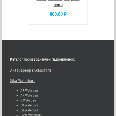
ножа
800.00
₽
Каталог производителей гидрошпонок:
Аквабарьер
(
Аквастоп
)
Sika Waterbars
AR Waterbars
AK Waterbars
V Waterbars
DK Waterbars
DR Waterbars
Forte Waterbars