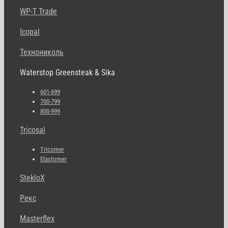
WP-T Trade
Icopal
Технониколь
Waterstop Greensteak & Sika
601-699
700-799
800-999
Tricosal
Tricomer
Elastomer
StekloX
Рекс
Masterflex