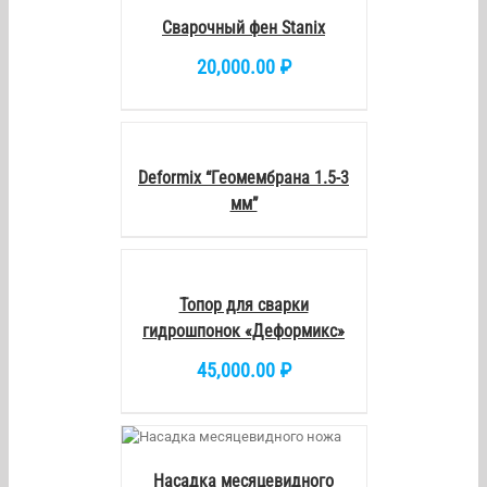
DETAILS
Сварочный фен Stanix
20,000.00
₽
DETAILS
Deformix “Геомембрана 1.5-3
мм”
В
КОРЗИНУ
/
DETAILS
Топор для сварки
гидрошпонок «Деформикс»
45,000.00
₽
У
/
DETAILS
Насадка месяцевидного