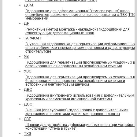
с полимерными мембранами (ПВХ, ТПО)
ДОМ
Гидрошпонки для деформационных (температурных) швов
опалубочные, возможно применение в сопряжении с ПВХ, ТПО
мембранами
ДР
Ремонтные (метод монтажа - накладной) гидрошпонки для
существующих деформационных швов
ТАРАКАН
Внутренняя гидрошпонка для герметизации деформационных
швов с объемным перемещением при новом и существующем
строительтсве
УВ
Гидрошпонка для герметизации прогнозируемых усадочных ш
бетонирования с направленным ослаблением сечения
УВС
Гидрошпонка для герметизации прогнозируемых усадочных ш
бетонирования с направленным ослаблением сечения и
встроенным бентонитовым шнуром
ДВС
Гидрошпонка внутреннего использования с дополнительными
крепежными элементами инъекционной системы
ДОС
Внешняя (опалубочная) гидрошпонка с дополнительными
крепежными элементами для инъекционных шлангов
СВГ
Шпонки для устройства деформационных швов при устройств
конструкций "Стена в грунте"
ТХЗ