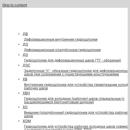
Skip to content
ДВ
Деформационные внутренние гидрошпонки
ДО
Деформационные опалубочные гидрошпонки
ДЗ
Гидрошпонки для деформационных швов ("П" - образные)
ДЗС
Заделочные "п" - образные гидрошпонки для деформационных
швов при сопряжении с существующими конструкциями
ХВ
Внутренние гидрошпонки для устройства герметизации холод
рабочих швов
ХВН
Гидрошпонки для холодных (рабочих) швов специальные (с
расширяющимся бентонитовым шнуром)
ХО
Внешние (опалубочные) гидрошпонки для устройства рабочих
швов
ХОМ
Гидрошпонки для устройства рабочих холодных швов совмест