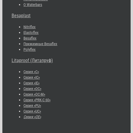
O Waterbars
Besaplast
Nitriflex
Elastoflex
Besaflex
Прижимные Besaflex
Polyflex
Litaproof (Литапруф)
Серия «С»
Серия «IC»
Серия «IE»
Серия «OC»
Серия «OC-M»
Серия «PRK-C 60»
Серия «PU»
Серия «UC»
Серия «OE»