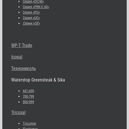
Серия «OC-M»
Серия «PRK-C 60»
Серия «PU»
Серия «UC»
Серия «OE»
WP-T Trade
Icopal
Технониколь
Waterstop Greensteak & Sika
601-699
700-799
800-999
Tricosal
Tricomer
Elastomer