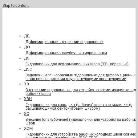
Skip to content
ДВ
Деформационные внутренние гидрошпонки
ДО
Деформационные опалубочные гидрошпонки
ДЗ
Гидрошпонки для деформационных швов ("П" - образные)
ДЗС
Заделочные "п" - образные гидрошпонки для деформационных
швов при сопряжении с существующими конструкциями
ХВ
Внутренние гидрошпонки для устройства герметизации холод
рабочих швов
ХВН
Гидрошпонки для холодных (рабочих) швов специальные (с
расширяющимся бентонитовым шнуром)
ХО
Внешние (опалубочные) гидрошпонки для устройства рабочих
швов
ХОМ
Гидрошпонки для устройства рабочих холодных швов совмест