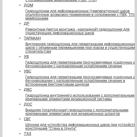
с полимерными мембранами (ПВХ, ТПО)
ДОМ
Гидрошпонки для деформационных (температурных) швов
опалубочные, возможно применение в сопряжении с ПВХ, ТПО
мембранами
ДР
Ремонтные (метод монтажа - накладной) гидрошпонки для
существующих деформационных швов
ТАРАКАН
Внутренняя гидрошпонка для герметизации деформационных
швов с объемным перемещением при новом и существующем
строительтсве
УВ
Гидрошпонка для герметизации прогнозируемых усадочных ш
бетонирования с направленным ослаблением сечения
УВС
Гидрошпонка для герметизации прогнозируемых усадочных ш
бетонирования с направленным ослаблением сечения и
встроенным бентонитовым шнуром
ДВС
Гидрошпонка внутреннего использования с дополнительными
крепежными элементами инъекционной системы
ДОС
Внешняя (опалубочная) гидрошпонка с дополнительными
крепежными элементами для инъекционных шлангов
СВГ
Шпонки для устройства деформационных швов при устройств
конструкций "Стена в грунте"
ТХЗ