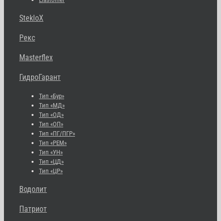
StekloX
Рекс
Masterflex
ГидроГарант
Тип «Бур»
Тип «МД»
Тип «ОД»
Тип «ОП»
Тип «ПГ/ПГР»
Тип «РЕМ»
Тип «УН»
Тип «ЦД»
Тип «ЦР»
Водолит
Патриот