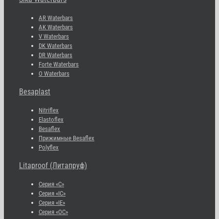
AR Waterbars
AK Waterbars
V Waterbars
DK Waterbars
DR Waterbars
Forte Waterbars
O Waterbars
Besaplast
Nitriflex
Elastoflex
Besaflex
Прижимные Besaflex
Polyflex
Litaproof (Литапруф)
Серия «С»
Серия «IC»
Серия «IE»
Серия «OC»