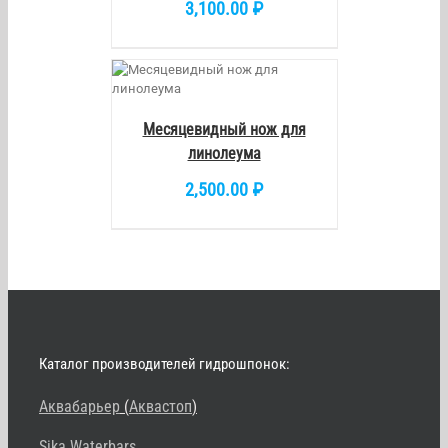
3,100.00
₽
/
DETAILS
Месяцевидный нож для
линолеума
2,500.00
₽
Каталог производителей гидрошпонок:
Аквабарьер
(
Аквастоп
)
Sika Waterbars