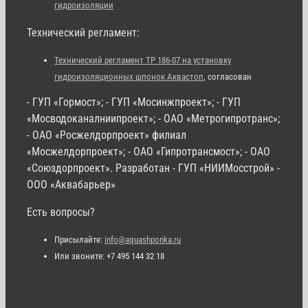
гидроизоляции
Технический регламент:
Технический регламент ТР 186-07 на установку
гидроизоляционных шпонок Аквастоп
, согласован
- ГУП «Гормост»; - ГУП «Мосинжпроект»; - ГУП
«Мосводоканалниипроект»; - ОАО «Метрогипротранс»;
- ОАО «Росжелдорпроект» филиал
«Мосжелдорпроект»; - ОАО «Гипротрансмост»; - ОАО
«Союздорпроект». Разработан - ГУП «НИИМосстрой» -
ООО «Аквабарьер»
Есть вопросы?
Присылайте:
info@aquashponka.ru
Или звоните: +7 495 144 32 18