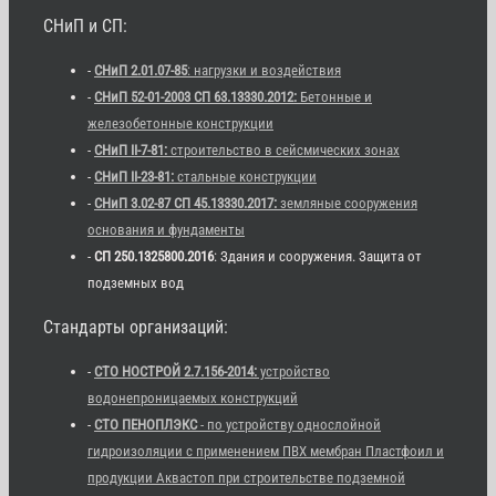
СНиП и СП:
-
СНиП 2.01.07-85
: нагрузки и воздействия
-
СНиП 52-01-2003 СП 63.13330.2012:
Бетонные и
железобетонные конструкции
-
СНиП II-7-81:
строительство в сейсмических зонах
-
СНиП II-23-81:
стальные конструкции
-
СНиП 3.02-87 СП 45.13330.2017:
земляные сооружения
основания и фундаменты
-
СП 250.1325800.2016
: Здания и сооружения. Защита от
подземных вод
Стандарты организаций:
-
СТО НОСТРОЙ 2.7.156-2014:
устройство
водонепроницаемых конструкций
-
СТО ПЕНОПЛЭКС
- по устройству однослойной
гидроизоляции с применением ПВХ мембран Пластфоил и
продукции Аквастоп при строительстве подземной