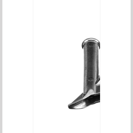
/
DETAILS