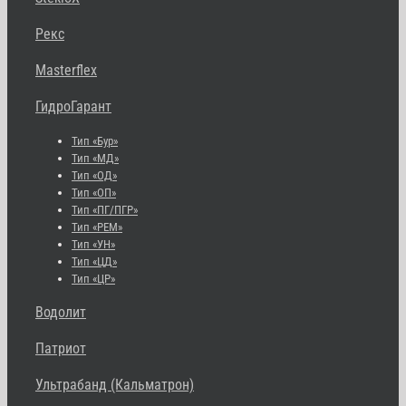
Рекс
Masterflex
ГидроГарант
Тип «Бур»
Тип «МД»
Тип «ОД»
Тип «ОП»
Тип «ПГ/ПГР»
Тип «РЕМ»
Тип «УН»
Тип «ЦД»
Тип «ЦР»
Водолит
Патриот
Ультрабанд (Кальматрон)