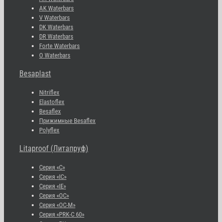
AK Waterbars
V Waterbars
DK Waterbars
DR Waterbars
Forte Waterbars
O Waterbars
Besaplast
Nitriflex
Elastoflex
Besaflex
Прижимные Besaflex
Polyflex
Litaproof (Литапруф)
Серия «С»
Серия «IC»
Серия «IE»
Серия «OC»
Серия «OC-M»
Серия «PRK-C 60»