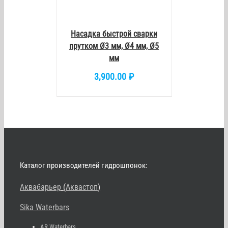
Насадка быстрой сварки
прутком Ø3 мм, Ø4 мм, Ø5
мм
3,900.00
₽
Каталог производителей гидрошпонок:
Аквабарьер
(
Аквастоп
)
Sika Waterbars
AR Waterbars