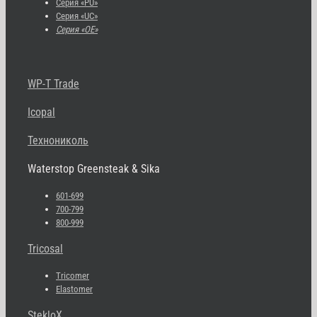
Серия «PU»
Серия «UC»
Серия «OE»
WP-T Trade
Icopal
Технониколь
Waterstop Greensteak & Sika
601-699
700-799
800-999
Tricosal
Tricomer
Elastomer
StekloX