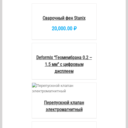
В
КОРЗИНУ
/
DETAILS
Сварочный фен Stanix
20,000.00
₽
DETAILS
Deformix “Геомембрана 0.2 –
1.5 мм” c цифровым
дисплеем
AILS
Перепускной клапан
электромагнитный