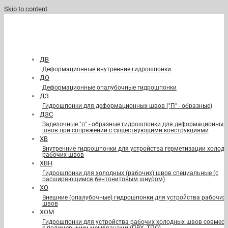
Skip to content
ДВ
Деформационные внутренние гидрошпонки
ДО
Деформационные опалубочные гидрошпонки
ДЗ
Гидрошпонки для деформационных швов ("П" - образные)
ДЗС
Заделочные "п" - образные гидрошпонки для деформационных
швов при сопряжении с существующими конструкциями
ХВ
Внутренние гидрошпонки для устройства герметизации холод
рабочих швов
ХВН
Гидрошпонки для холодных (рабочих) швов специальные (с
расширяющимся бентонитовым шнуром)
ХО
Внешние (опалубочные) гидрошпонки для устройства рабочих
швов
ХОМ
Гидрошпонки для устройства рабочих холодных швов совмест