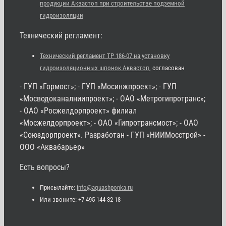
продукции Аквастоп при строительстве подземной
гидроизоляции
Технический регламент:
Технический регламент ТР 186-07 на установку
гидроизоляционных шпонок Аквастоп
, согласован
- ГУП «Гормост»; - ГУП «Мосинжпроект»; - ГУП
«Мосводоканалниипроект»; - ОАО «Метрогипротранс»;
- ОАО «Росжелдорпроект» филиал
«Мосжелдорпроект»; - ОАО «Гипротрансмост»; - ОАО
«Союздорпроект». Разработан - ГУП «НИИМосстрой» -
ООО «Аквабарьер»
Есть вопросы?
Присылайте:
info@aquashponka.ru
Или звоните: +7 495 144 32 18