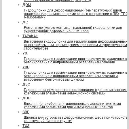
с полимерными мембранами (ПВХ, ТПО)
ДОМ
Гидрошпонки для деформационных (температурных) швов
опалубочные, возможно применение в сопряжении с ПВХ, ТПО
мембранами
ДР
Ремонтные (метод монтажа - накладной) гидрошпонки для
существующих деформационных швов
ТАРАКАН
Внутренняя гидрошпонка для герметизации деформационных
швов с объемным перемещением при новом и существующем
строительтсве
УВ
Гидрошпонка для герметизации прогнозируемых усадочных ш
бетонирования с направленным ослаблением сечения
УВС
Гидрошпонка для герметизации прогнозируемых усадочных ш
бетонирования с направленным ослаблением сечения и
встроенным бентонитовым шнуром
ДВС
Гидрошпонка внутреннего использования с дополнительными
крепежными элементами инъекционной системы
ДОС
Внешняя (опалубочная) гидрошпонка с дополнительными
крепежными элементами для инъекционных шлангов
СВГ
Шпонки для устройства деформационных швов при устройств
конструкций "Стена в грунте"
ТХЗ