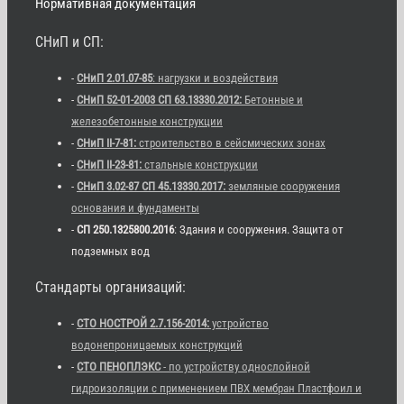
Нормативная документация
СНиП и СП:
-
СНиП 2.01.07-85
: нагрузки и воздействия
-
СНиП 52-01-2003 СП 63.13330.2012:
Бетонные и
железобетонные конструкции
-
СНиП II-7-81:
строительство в сейсмических зонах
-
СНиП II-23-81:
стальные конструкции
-
СНиП 3.02-87 СП 45.13330.2017:
земляные сооружения
основания и фундаменты
-
СП 250.1325800.2016
: Здания и сооружения. Защита от
подземных вод
Стандарты организаций:
-
СТО НОСТРОЙ 2.7.156-2014:
устройство
водонепроницаемых конструкций
-
СТО ПЕНОПЛЭКС
- по устройству однослойной
гидроизоляции с применением ПВХ мембран Пластфоил и