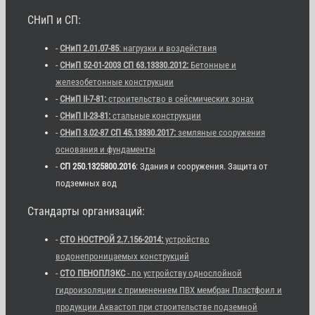
СНиП и СП:
-
СНиП 2.01.07-85
: нагрузки и воздействия
-
СНиП 52-01-2003 СП 63.13330.2012:
Бетонные и
железобетонные конструкции
-
СНиП II-7-81:
строительство в сейсмических зонах
-
СНиП II-23-81:
стальные конструкции
-
СНиП 3.02-87 СП 45.13330.2017:
земляные сооружения
основания и фундаменты
-
СП 250.1325800.2016
: Здания и сооружения. Защита от
подземных вод
Стандарты организаций:
-
СТО НОСТРОЙ 2.7.156-2014:
устройство
водонепроницаемых конструкций
-
СТО ПЕНОПЛЭКС
- по устройству однослойной
гидроизоляции с применением ПВХ мембран Пластфоил и
продукции Аквастоп при строительстве подземной