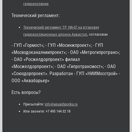
гидроизоляции
Технический регламент:
Технический регламент ТР 186-07 на установку
гидроизоляционных шпонок Аквастоп
, согласован
- ГУП «Гормост»; - ГУП «Мосинжпроект»; - ГУП
«Мосводоканалниипроект»; - ОАО «Метрогипротранс»;
- ОАО «Росжелдорпроект» филиал
«Мосжелдорпроект»; - ОАО «Гипротрансмост»; - ОАО
«Союздорпроект». Разработан - ГУП «НИИМосстрой» -
ООО «Аквабарьер»
Есть вопросы?
Присылайте:
info@aquashponka.ru
Или звоните: +7 495 144 32 18