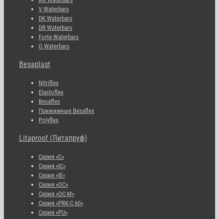
V Waterbars
DK Waterbars
DR Waterbars
Forte Waterbars
O Waterbars
Besaplast
Nitriflex
Elastoflex
Besaflex
Прижимные Besaflex
Polyflex
Litaproof (Литапруф)
Серия «С»
Серия «IC»
Серия «IE»
Серия «OC»
Серия «OC-M»
Серия «PRK-C 60»
Серия «PU»