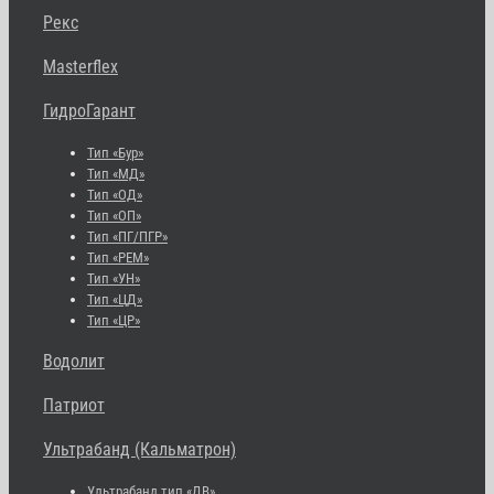
Рекс
Masterflex
ГидроГарант
Тип «Бур»
Тип «МД»
Тип «ОД»
Тип «ОП»
Тип «ПГ/ПГР»
Тип «РЕМ»
Тип «УН»
Тип «ЦД»
Тип «ЦР»
Водолит
Патриот
Ультрабанд (Кальматрон)
Ультрабанд тип «ДВ»