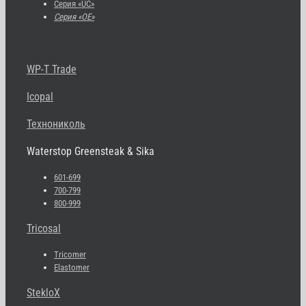
Серия «UC»
Серия «OE»
WP-T Trade
Icopal
Технониколь
Waterstop Greensteak & Sika
601-699
700-799
800-999
Tricosal
Tricomer
Elastomer
StekloX