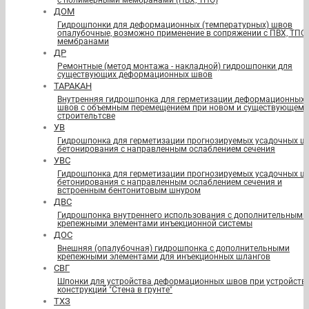
с полимерными мембранами (ПВХ, ТПО)
ДОМ
Гидрошпонки для деформационных (температурных) швов
опалубочные, возможно применение в сопряжении с ПВХ, ТПО
мембранами
ДР
Ремонтные (метод монтажа - накладной) гидрошпонки для
существующих деформационных швов
ТАРАКАН
Внутренняя гидрошпонка для герметизации деформационных
швов с объемным перемещением при новом и существующем
строительтсве
УВ
Гидрошпонка для герметизации прогнозируемых усадочных ш
бетонирования с направленным ослаблением сечения
УВС
Гидрошпонка для герметизации прогнозируемых усадочных ш
бетонирования с направленным ослаблением сечения и
встроенным бентонитовым шнуром
ДВС
Гидрошпонка внутреннего использования с дополнительными
крепежными элементами инъекционной системы
ДОС
Внешняя (опалубочная) гидрошпонка с дополнительными
крепежными элементами для инъекционных шлангов
СВГ
Шпонки для устройства деформационных швов при устройств
конструкций "Стена в грунте"
ТХЗ