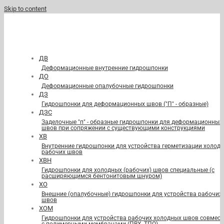
Skip to content
ДВ
Деформационные внутренние гидрошпонки
ДО
Деформационные опалубочные гидрошпонки
ДЗ
Гидрошпонки для деформационных швов ("П" - образные)
ДЗС
Заделочные "п" - образные гидрошпонки для деформационных
швов при сопряжении с существующими конструкциями
ХВ
Внутренние гидрошпонки для устройства герметизации холод
рабочих швов
ХВН
Гидрошпонки для холодных (рабочих) швов специальные (с
расширяющимся бентонитовым шнуром)
ХО
Внешние (опалубочные) гидрошпонки для устройства рабочих
швов
ХОМ
Гидрошпонки для устройства рабочих холодных швов совмест