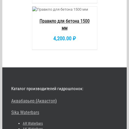
РЗИНУ
/
ETAILS
Правило для бетона 1500
мм
4,200.00
₽
Каталог производителей гидрошпонок:
Аквабарьер
(
Аквастоп
)
Sika Waterbars
AR Waterbars
AK Waterbars