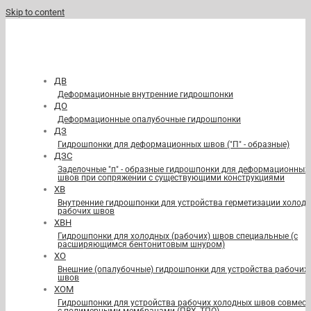
Skip to content
ДВ
Деформационные внутренние гидрошпонки
ДО
Деформационные опалубочные гидрошпонки
ДЗ
Гидрошпонки для деформационных швов ("П" - образные)
ДЗС
Заделочные "п" - образные гидрошпонки для деформационных
швов при сопряжении с существующими конструкциями
ХВ
Внутренние гидрошпонки для устройства герметизации холод
рабочих швов
ХВН
Гидрошпонки для холодных (рабочих) швов специальные (с
расширяющимся бентонитовым шнуром)
ХО
Внешние (опалубочные) гидрошпонки для устройства рабочих
швов
ХОМ
Гидрошпонки для устройства рабочих холодных швов совмест