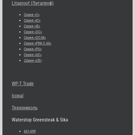
Litaproof (Литапруф)
Серия «С»
Серия «IC»
Серия «IE»
Серия «OC»
Серия «OC-M»
Серия «PRK-C 60»
Серия «PU»
Серия «UC»
Серия «OE»
WP-T Trade
Icopal
Технониколь
Waterstop Greensteak & Sika
601-699