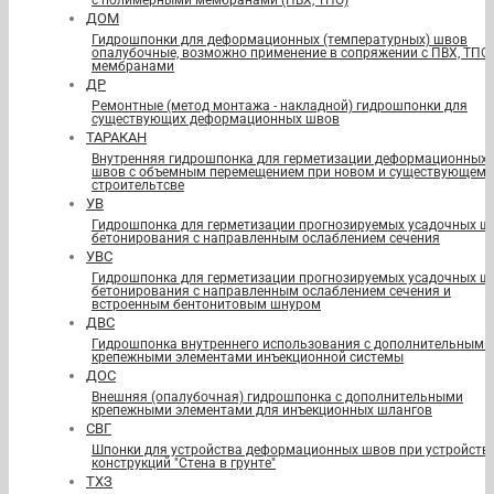
с полимерными мембранами (ПВХ, ТПО)
ДОМ
Гидрошпонки для деформационных (температурных) швов
опалубочные, возможно применение в сопряжении с ПВХ, ТПО
мембранами
ДР
Ремонтные (метод монтажа - накладной) гидрошпонки для
существующих деформационных швов
ТАРАКАН
Внутренняя гидрошпонка для герметизации деформационных
швов с объемным перемещением при новом и существующем
строительтсве
УВ
Гидрошпонка для герметизации прогнозируемых усадочных ш
бетонирования с направленным ослаблением сечения
УВС
Гидрошпонка для герметизации прогнозируемых усадочных ш
бетонирования с направленным ослаблением сечения и
встроенным бентонитовым шнуром
ДВС
Гидрошпонка внутреннего использования с дополнительными
крепежными элементами инъекционной системы
ДОС
Внешняя (опалубочная) гидрошпонка с дополнительными
крепежными элементами для инъекционных шлангов
СВГ
Шпонки для устройства деформационных швов при устройств
конструкций "Стена в грунте"
ТХЗ