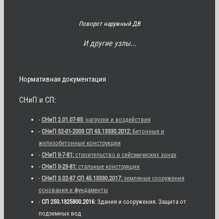
Поворот наружный ДВ
И другие узлы...
Нормативная документация
СНиП и СП:
-
СНиП 2.01.07-85
: нагрузки и воздействия
-
СНиП 52-01-2003 СП 63.13330.2012:
Бетонные и
железобетонные конструкции
-
СНиП II-7-81:
строительство в сейсмических зонах
-
СНиП II-23-81:
стальные конструкции
-
СНиП 3.02-87 СП 45.13330.2017:
земляные сооружения
основания и фундаменты
-
СП 250.1325800.2016
: Здания и сооружения. Защита от
подземных вод