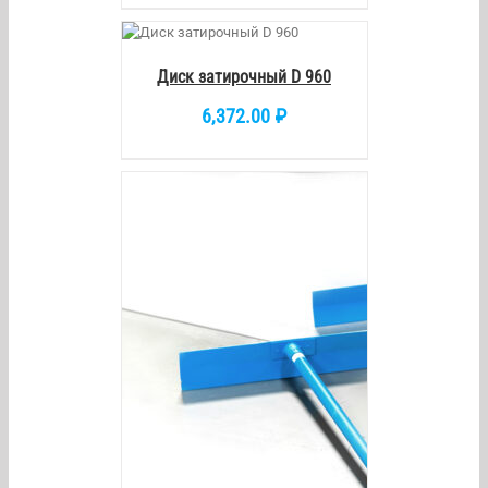
КОРЗИНУ
/
DETAILS
Диск затирочный D 960
6,372.00
₽
/
DETAILS