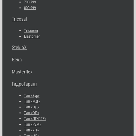
700-799
800-999
Tricosal
Tricomer
Elastomer
StekloX
Рекс
Masterflex
ГидроГарант
Тип «Бур»
Тип «МД»
Тип «ОД»
Тип «ОП»
Тип «ПГ/ПГР»
Тип «РЕМ»
Тип «УН»
Тип «ЦД»