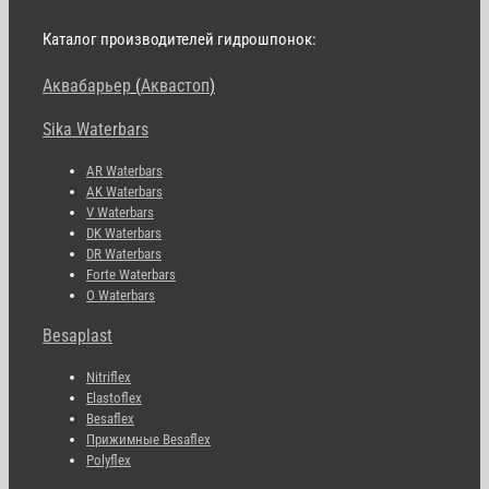
Каталог производителей гидрошпонок:
Аквабарьер
(
Аквастоп
)
Sika Waterbars
AR Waterbars
AK Waterbars
V Waterbars
DK Waterbars
DR Waterbars
Forte Waterbars
O Waterbars
Besaplast
Nitriflex
Elastoflex
Besaflex
Прижимные Besaflex
Polyflex