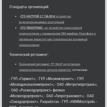
Стандарты организаций:
-
СТО НОСТРОЙ 2.7.156-2014:
устройство
водонепроницаемых конструкций
-
СТО ПЕНОПЛЭКС
- по устройству однослойной
гидроизоляции с применением ПВХ мембран Пластфоил и
продукции Аквастоп при строительстве подземной
гидроизоляции
Технический регламент:
Технический регламент ТР 186-07 на установку
гидроизоляционных шпонок Аквастоп
, согласован
- ГУП «Гормост»; - ГУП «Мосинжпроект»; - ГУП
«Мосводоканалниипроект»; - ОАО «Метрогипротранс»;
- ОАО «Росжелдорпроект» филиал
«Мосжелдорпроект»; - ОАО «Гипротрансмост»; - ОАО
«Союздорпроект». Разработан - ГУП «НИИМосстрой» -