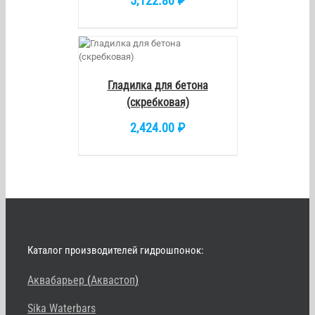
5,122.80
₽
/
DETAILS
Гладилка для бетона
(скребковая)
2,424.00
₽
Каталог производителей гидрошпонок:
Аквабарьер
(
Аквастоп
)
Sika Waterbars