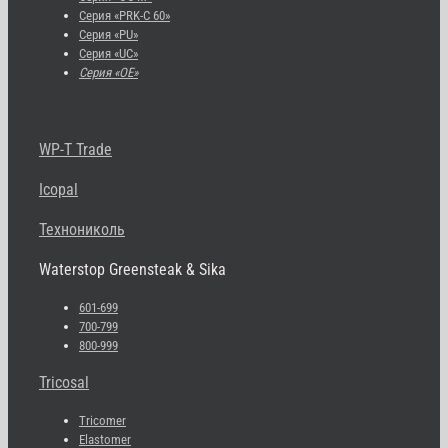
Серия «PRK-C 60»
Серия «PU»
Серия «UC»
Серия «OE»
WP-T Trade
Icopal
Технониколь
Waterstop Greensteak & Sika
601-699
700-799
800-999
Tricosal
Tricomer
Elastomer