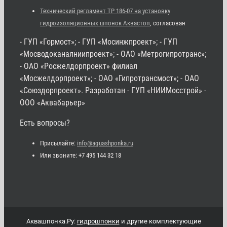
Технический регламент ТР 186-07 на установку
гидроизоляционных шпонок Аквастоп
, согласован
- ГУП «Гормост»; - ГУП «Мосинжпроект»; - ГУП
«Мосводоканалниипроект»; - ОАО «Метрогипротранс»;
- ОАО «Росжелдорпроект» филиал
«Мосжелдорпроект»; - ОАО «Гипротрансмост»; - ОАО
«Союздорпроект». Разработан - ГУП «НИИМосстрой» -
ООО «Аквабарьер»
Есть вопросы?
Присылайте:
info@aquashponka.ru
Или звоните: +7 495 144 32 18
Аквашпонка.Ру:
гидрошпонки
и другие комплектующие