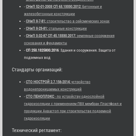
-
СНиП 52-01-2003 СП 63.13330.2012:
Бетонные и
железобетонные конструкции
-
СНиП II-7-81:
строительство в сейсмических зонах
-
СНиП II-23-81:
стальные конструкции
-
СНиП 3.02-87 СП 45.13330.2017:
земляные сооружения
основания и фундаменты
-
СП 250.1325800.2016
: Здания и сооружения. Защита от
подземных вод
Стандарты организаций:
-
СТО НОСТРОЙ 2.7.156-2014:
устройство
водонепроницаемых конструкций
-
СТО ПЕНОПЛЭКС
- по устройству однослойной
гидроизоляции с применением ПВХ мембран Пластфоил и
продукции Аквастоп при строительстве подземной
гидроизоляции
Технический регламент: