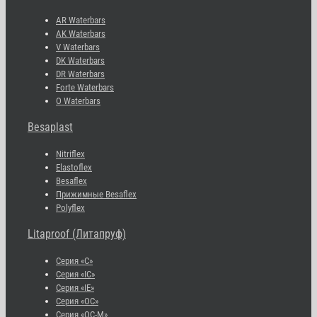
AR Waterbars
AK Waterbars
V Waterbars
DK Waterbars
DR Waterbars
Forte Waterbars
O Waterbars
Besaplast
Nitriflex
Elastoflex
Besaflex
Прижимные Besaflex
Polyflex
Litaproof (Литапруф)
Серия «С»
Серия «IC»
Серия «IE»
Серия «OC»
Серия «OC-M»