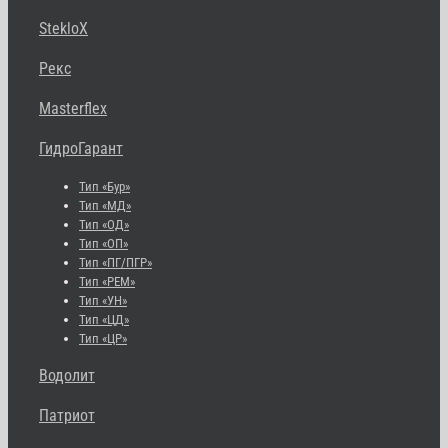
StekloX
Рекс
Masterflex
ГидроГарант
Тип «Бур»
Тип «МД»
Тип «ОД»
Тип «ОП»
Тип «ПГ/ПГР»
Тип «РЕМ»
Тип «УН»
Тип «ЦД»
Тип «ЦР»
Водолит
Патриот