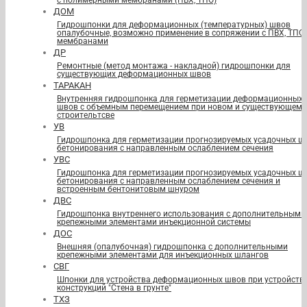
с полимерными мембранами (ПВХ, ТПО)
ДОМ
Гидрошпонки для деформационных (температурных) швов
опалубочные, возможно применение в сопряжении с ПВХ, ТПО
мембранами
ДР
Ремонтные (метод монтажа - накладной) гидрошпонки для
существующих деформационных швов
ТАРАКАН
Внутренняя гидрошпонка для герметизации деформационных
швов с объемным перемещением при новом и существующем
строительтсве
УВ
Гидрошпонка для герметизации прогнозируемых усадочных ш
бетонирования с направленным ослаблением сечения
УВС
Гидрошпонка для герметизации прогнозируемых усадочных ш
бетонирования с направленным ослаблением сечения и
встроенным бентонитовым шнуром
ДВС
Гидрошпонка внутреннего использования с дополнительными
крепежными элементами инъекционной системы
ДОС
Внешняя (опалубочная) гидрошпонка с дополнительными
крепежными элементами для инъекционных шлангов
СВГ
Шпонки для устройства деформационных швов при устройств
конструкций "Стена в грунте"
ТХЗ