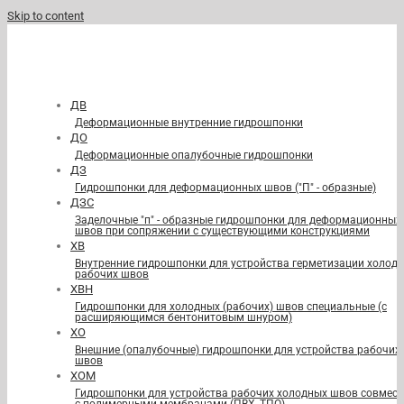
Skip to content
ДВ
Деформационные внутренние гидрошпонки
ДО
Деформационные опалубочные гидрошпонки
ДЗ
Гидрошпонки для деформационных швов ("П" - образные)
ДЗС
Заделочные "п" - образные гидрошпонки для деформационных
швов при сопряжении с существующими конструкциями
ХВ
Внутренние гидрошпонки для устройства герметизации холод
рабочих швов
ХВН
Гидрошпонки для холодных (рабочих) швов специальные (с
расширяющимся бентонитовым шнуром)
ХО
Внешние (опалубочные) гидрошпонки для устройства рабочих
швов
ХОМ
Гидрошпонки для устройства рабочих холодных швов совмест