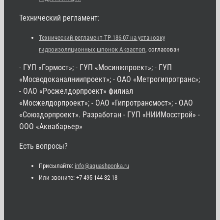
Технический регламент:
Технический регламент ТР 186-07 на установку
гидроизоляционных шпонок Аквастоп
, согласован
- ГУП «Гормост»; - ГУП «Мосинжпроект»; - ГУП
«Мосводоканалниипроект»; - ОАО «Метрогипротранс»;
- ОАО «Росжелдорпроект» филиал
«Мосжелдорпроект»; - ОАО «Гипротрансмост»; - ОАО
«Союздорпроект». Разработан - ГУП «НИИМосстрой» -
ООО «Аквабарьер»
Есть вопросы?
Присылайте:
info@aquashponka.ru
Или звоните: +7 495 144 32 18