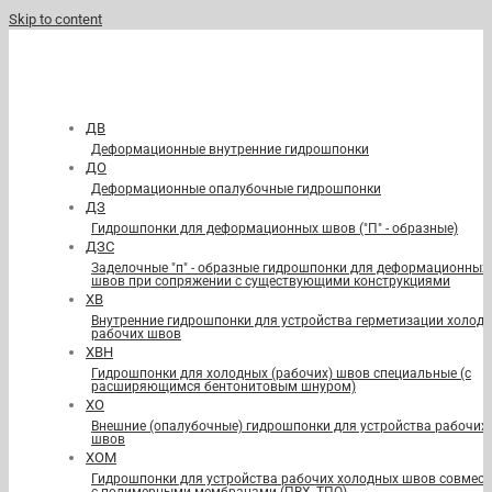
Skip to content
ДВ
Деформационные внутренние гидрошпонки
ДО
Деформационные опалубочные гидрошпонки
ДЗ
Гидрошпонки для деформационных швов ("П" - образные)
ДЗС
Заделочные "п" - образные гидрошпонки для деформационных
швов при сопряжении с существующими конструкциями
ХВ
Внутренние гидрошпонки для устройства герметизации холод
рабочих швов
ХВН
Гидрошпонки для холодных (рабочих) швов специальные (с
расширяющимся бентонитовым шнуром)
ХО
Внешние (опалубочные) гидрошпонки для устройства рабочих
швов
ХОМ
Гидрошпонки для устройства рабочих холодных швов совмест