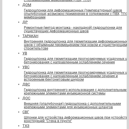
с полимерными мембранами (ПВХ, ТПО)
ДОМ
Гидрошпонки для деформационных (температурных) швов
опалубочные, возможно применение в сопряжении с ПВХ, ТПО
мембранами
ДР
Ремонтные (метод монтажа - накладной) гидрошпонки для
существующих деформационных швов
ТАРАКАН
Внутренняя гидрошпонка для герметизации деформационных
швов с объемным перемещением при новом и существующем
строительтсве
УВ
Гидрошпонка для герметизации прогнозируемых усадочных ш
бетонирования с направленным ослаблением сечения
УВС
Гидрошпонка для герметизации прогнозируемых усадочных ш
бетонирования с направленным ослаблением сечения и
встроенным бентонитовым шнуром
ДВС
Гидрошпонка внутреннего использования с дополнительными
крепежными элементами инъекционной системы
ДОС
Внешняя (опалубочная) гидрошпонка с дополнительными
крепежными элементами для инъекционных шлангов
СВГ
Шпонки для устройства деформационных швов при устройств
конструкций "Стена в грунте"
ТХЗ