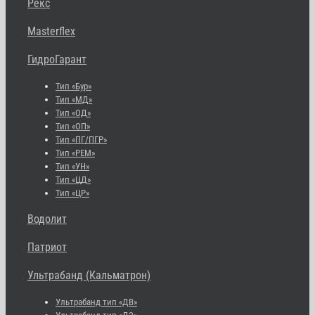
Рекс
Masterflex
ГидроГарант
Тип «Бур»
Тип «МД»
Тип «ОД»
Тип «ОП»
Тип «ПГ/ПГР»
Тип «РЕМ»
Тип «УН»
Тип «ЦД»
Тип «ЦР»
Водолит
Патриот
Ультрабанд (Кальматрон)
Ультрабанд тип «ДВ»