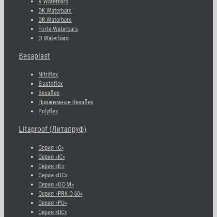
V Waterbars
DK Waterbars
DR Waterbars
Forte Waterbars
O Waterbars
Besaplast
Nitriflex
Elastoflex
Besaflex
Прижимные Besaflex
Polyflex
Litaproof (Литапруф)
Серия «С»
Серия «IC»
Серия «IE»
Серия «OC»
Серия «OC-M»
Серия «PRK-C 60»
Серия «PU»
Серия «UC»