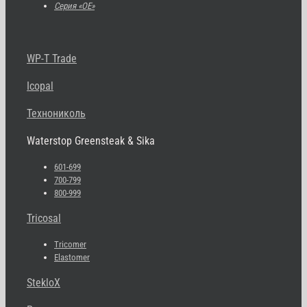
Серия «OE»
WP-T Trade
Icopal
Технониколь
Waterstop Greensteak & Sika
601-699
700-799
800-999
Tricosal
Tricomer
Elastomer
StekloX