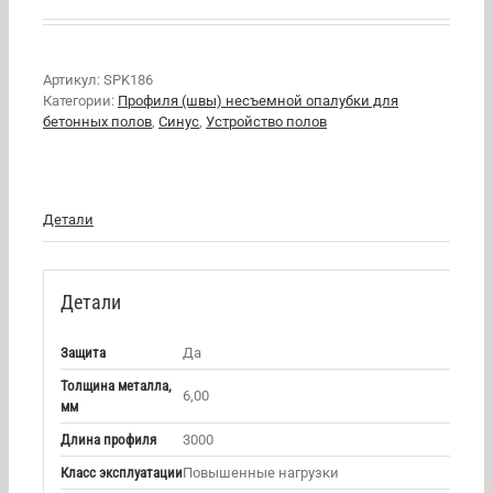
Артикул:
SPK186
Категории:
Профиля (швы) несъемной опалубки для
бетонных полов
,
Синус
,
Устройство полов
Детали
Детали
Защита
Да
Толщина металла,
6,00
мм
Длина профиля
3000
Класс эксплуатации
Повышенные нагрузки