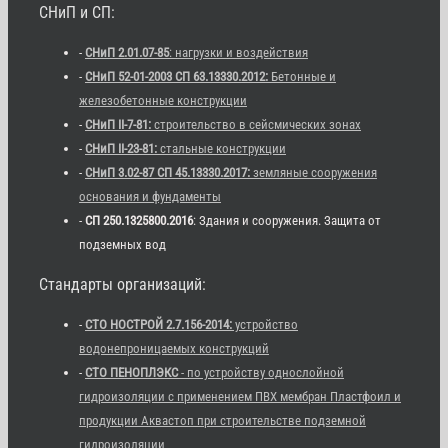
СНиП и СП:
-
СНиП 2.01.07-85
: нагрузки и воздействия
-
СНиП 52-01-2003 СП 63.13330.2012:
Бетонные и
железобетонные конструкции
-
СНиП II-7-81:
строительство в сейсмических зонах
-
СНиП II-23-81:
стальные конструкции
-
СНиП 3.02-87 СП 45.13330.2017:
земляные сооружения
основания и фундаменты
-
СП 250.1325800.2016
: Здания и сооружения. Защита от
подземных вод
Стандарты организаций:
-
СТО НОСТРОЙ 2.7.156-2014:
устройство
водонепроницаемых конструкций
-
СТО ПЕНОПЛЭКС
- по устройству однослойной
гидроизоляции с применением ПВХ мембран Пластфоил и
продукции Аквастоп при строительстве подземной
гидроизоляции