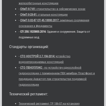
железобетонные конструкции
-
СНиП II-7-81:
строительство в сейсмических зонах
-
СНиП II-23-81:
стальные конструкции
-
СНиП 3.02-87 СП 45.13330.2017:
земляные сооружения
основания и фундаменты
-
СП 250.1325800.2016
: Здания и сооружения. Защита от
подземных вод
Стандарты организаций:
-
СТО НОСТРОЙ 2.7.156-2014:
устройство
водонепроницаемых конструкций
-
СТО ПЕНОПЛЭКС
- по устройству однослойной
гидроизоляции с применением ПВХ мембран Пластфоил и
продукции Аквастоп при строительстве подземной
гидроизоляции
Технический регламент:
Технический регламент ТР 186-07 на установку