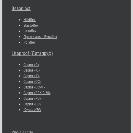
Besaplast
Nitriflex
Elastoflex
Besaflex
Прижимные Besaflex
Polyflex
Litaproof (Литапруф)
Серия «С»
Серия «IC»
Серия «IE»
Серия «OC»
Серия «OC-M»
Серия «PRK-C 60»
Серия «PU»
Серия «UC»
Серия «OE»
WP-T Trade