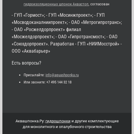
гидроизоляционных шпонок Аквастоп
, согласован
- ГУП «Гормост»; - ГУП «Мосинжпроект»; - ГУП
«Мосводоканалниипроект»; - ОАО «Метрогипротранс»;
- ОАО «Росжелдорпроект» филиал
«Мосжелдорпроект»; - ОАО «Гипротрансмост»; - ОАО
«Союздорпроект». Разработан - ГУП «НИИМосстрой» -
ООО «Аквабарьер»
Есть вопросы?
Присылайте:
info@aquashponka.ru
Или звоните: +7 495 144 32 18
Аквашпонка.Ру:
гидрошпонки
и другие комплектующие
для монолитного и опалубочного строительства