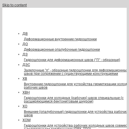
Skip to content
ДВ
Деформационные внутренние гидрошпонки
ДО
Деформационные опалубочные гидрошпонки
ДЗ
Гидрошпонки для деформационных швов ("П" - образные)
ДЗС
Заделочные "п" - образные гидрошпонки для деформационных
швов при сопряжении с существующими конструкциями
ХВ
Внутренние гидрошпонки для устройства герметизации холод
рабочих швов
ХВН
Гидрошпонки для холодных (рабочих) швов специальные (с
расширяющимся бентонитовым шнуром)
ХО
Внешние (опалубочные) гидрошпонки для устройства рабочих
швов
ХОМ
Гидрошпонки для устройства рабочих холодных швов совмест