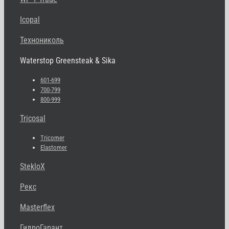
Icopal
Технониколь
Waterstop Greensteak & Sika
601-699
700-799
800-999
Tricosal
Tricomer
Elastomer
StekloX
Рекс
Masterflex
ГидроГарант