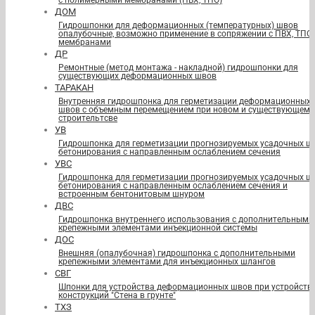
с полимерными мембранами (ПВХ, ТПО)
ДОМ
Гидрошпонки для деформационных (температурных) швов
опалубочные, возможно применение в сопряжении с ПВХ, ТПО
мембранами
ДР
Ремонтные (метод монтажа - накладной) гидрошпонки для
существующих деформационных швов
ТАРАКАН
Внутренняя гидрошпонка для герметизации деформационных
швов с объемным перемещением при новом и существующем
строительтсве
УВ
Гидрошпонка для герметизации прогнозируемых усадочных ш
бетонирования с направленным ослаблением сечения
УВС
Гидрошпонка для герметизации прогнозируемых усадочных ш
бетонирования с направленным ослаблением сечения и
встроенным бентонитовым шнуром
ДВС
Гидрошпонка внутреннего использования с дополнительными
крепежными элементами инъекционной системы
ДОС
Внешняя (опалубочная) гидрошпонка с дополнительными
крепежными элементами для инъекционных шлангов
СВГ
Шпонки для устройства деформационных швов при устройств
конструкций "Стена в грунте"
ТХЗ