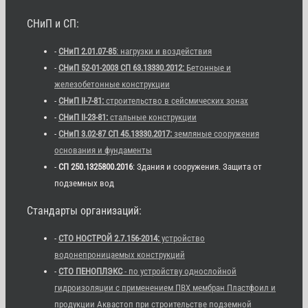
СНиП и СП:
-
СНиП 2.01.07-85
: нагрузки и воздействия
-
СНиП 52-01-2003 СП 63.13330.2012:
Бетонные и
железобетонные конструкции
-
СНиП II-7-81:
строительство в сейсмических зонах
-
СНиП II-23-81:
стальные конструкции
-
СНиП 3.02-87 СП 45.13330.2017:
земляные сооружения
основания и фундаменты
-
СП 250.1325800.2016
: Здания и сооружения. Защита от
подземных вод
Стандарты организаций:
-
СТО НОСТРОЙ 2.7.156-2014:
устройство
водонепроницаемых конструкций
-
СТО ПЕНОПЛЭКС
- по устройству однослойной
гидроизоляции с применением ПВХ мембран Пластфоил и
продукции Аквастоп при строительстве подземной