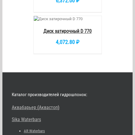
6,372.00
₽
КОРЗИНУ
/
DETAILS
Диск затирочный D 770
4,072.80
₽
Каталог производителей гидрошпонок:
Аквабарьер
(
Аквастоп
)
Sika Waterbars
AR Waterbars