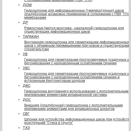
с полимерными мембранами (ПВХ, ТПО)
ДОМ
Гидрошпонки для деформационных (температурных) швов
опалубочные, возможно применение в сопряжении с ПВХ, ТПО
мембранами
ДР
Ремонтные (метод монтажа - накладной) гидрошпонки для
существующих деформационных швов
ТАРАКАН
Внутренняя гидрошпонка для герметизации деформационных
швов с объемным перемещением при новом и существующем
строительтсве
УВ
Гидрошпонка для герметизации прогнозируемых усадочных ш
бетонирования с направленным ослаблением сечения
УВС
Гидрошпонка для герметизации прогнозируемых усадочных ш
бетонирования с направленным ослаблением сечения и
встроенным бентонитовым шнуром
ДВС
Гидрошпонка внутреннего использования с дополнительными
крепежными элементами инъекционной системы
ДОС
Внешняя (опалубочная) гидрошпонка с дополнительными
крепежными элементами для инъекционных шлангов
СВГ
Шпонки для устройства деформационных швов при устройств
конструкций "Стена в грунте"
ТХЗ