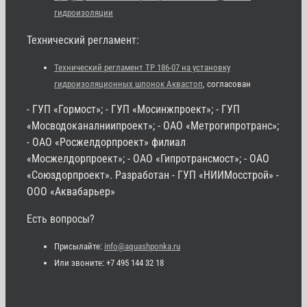
гидроизоляции
Технический регламент:
Технический регламент ТР 186-07 на установку
гидроизоляционных шпонок Аквастоп
, согласован
- ГУП «Гормост»; - ГУП «Мосинжпроект»; - ГУП
«Мосводоканалниипроект»; - ОАО «Метрогипротранс»;
- ОАО «Росжелдорпроект» филиал
«Мосжелдорпроект»; - ОАО «Гипротрансмост»; - ОАО
«Союздорпроект». Разработан - ГУП «НИИМосстрой» -
ООО «Аквабарьер»
Есть вопросы?
Присылайте:
info@aquashponka.ru
Или звоните: +7 495 144 32 18