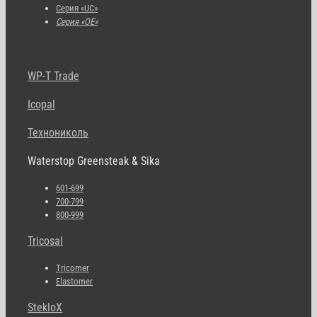
Серия «UC»
Серия «OE»
WP-T Trade
Icopal
Технониколь
Waterstop Greensteak & Sika
601-699
700-799
800-999
Tricosal
Tricomer
Elastomer
StekloX