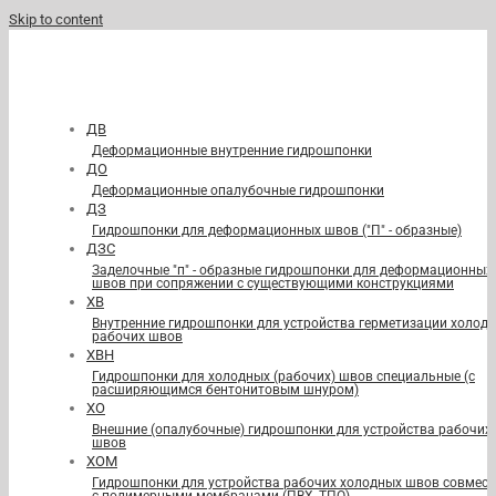
Skip to content
ДВ
Деформационные внутренние гидрошпонки
ДО
Деформационные опалубочные гидрошпонки
ДЗ
Гидрошпонки для деформационных швов ("П" - образные)
ДЗС
Заделочные "п" - образные гидрошпонки для деформационных
швов при сопряжении с существующими конструкциями
ХВ
Внутренние гидрошпонки для устройства герметизации холод
рабочих швов
ХВН
Гидрошпонки для холодных (рабочих) швов специальные (с
расширяющимся бентонитовым шнуром)
ХО
Внешние (опалубочные) гидрошпонки для устройства рабочих
швов
ХОМ
Гидрошпонки для устройства рабочих холодных швов совмест