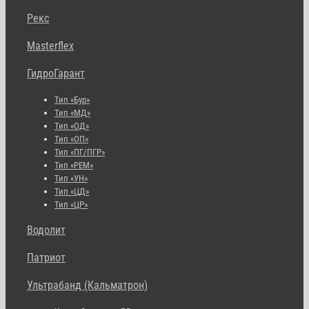
Рекс
Masterflex
ГидроГарант
Тип «Бур»
Тип «МД»
Тип «ОД»
Тип «ОП»
Тип «ПГ/ПГР»
Тип «РЕМ»
Тип «УН»
Тип «ЦД»
Тип «ЦР»
Водолит
Патриот
Ультрабанд (Кальматрон)