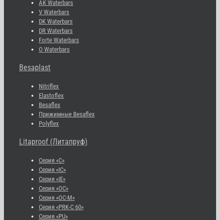
AK Waterbars
V Waterbars
DK Waterbars
DR Waterbars
Forte Waterbars
O Waterbars
Besaplast
Nitriflex
Elastoflex
Besaflex
Прижимные Besaflex
Polyflex
Litaproof (Литапруф)
Серия «С»
Серия «IC»
Серия «IE»
Серия «OC»
Серия «OC-M»
Серия «PRK-C 60»
Серия «PU»