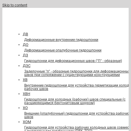
Skip to content
ДВ
Деформационные внутренние гидрошпонки
ДО
Деформационные опалубочные гидрошпонки
ДЗ
Гидрошпонки для деформационных швов ("П" - образные)
ДЗС
Заделочные "п" - образные гидрошпонки для деформационных
швов при сопряжении с существующими конструкциями
ХВ
Внутренние гидрошпонки для устройства герметизации холод
рабочих швов
ХВН
Гидрошпонки для холодных (рабочих) швов специальные (с
расширяющимся бентонитовым шнуром)
ХО
Внешние (опалубочные) гидрошпонки для устройства рабочих
швов
ХОМ
Гидрошпонки для устройства рабочих холодных швов совмест