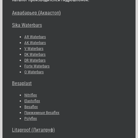
Аквабарьер
(
Аквастоп
)
Sika Waterbars
AR Waterbars
AK Waterbars
V Waterbars
DK Waterbars
DR Waterbars
Forte Waterbars
O Waterbars
Besaplast
Nitriflex
Elastoflex
Besaflex
Прижимные Besaflex
Polyflex
Litaproof (Литапруф)