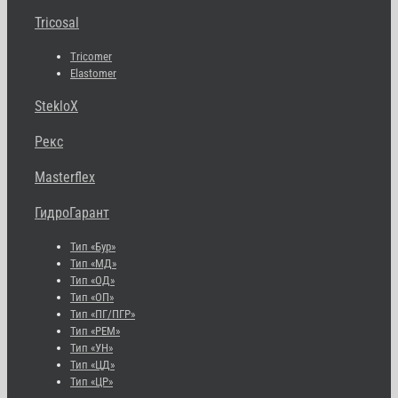
Tricosal
Tricomer
Elastomer
StekloX
Рекс
Masterflex
ГидроГарант
Тип «Бур»
Тип «МД»
Тип «ОД»
Тип «ОП»
Тип «ПГ/ПГР»
Тип «РЕМ»
Тип «УН»
Тип «ЦД»
Тип «ЦР»