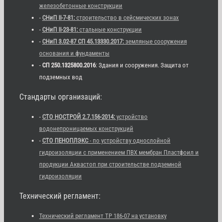
железобетонные конструкции
-
СНиП II-7-81:
строительство в сейсмических зонах
-
СНиП II-23-81:
стальные конструкции
-
СНиП 3.02-87 СП 45.13330.2017:
земляные сооружения
основания и фундаменты
-
СП 250.1325800.2016
: Здания и сооружения. Защита от
подземных вод
Стандарты организаций:
-
СТО НОСТРОЙ 2.7.156-2014:
устройство
водонепроницаемых конструкций
-
СТО ПЕНОПЛЭКС
- по устройству однослойной
гидроизоляции с применением ПВХ мембран Пластфоил и
продукции Аквастоп при строительстве подземной
гидроизоляции
Технический регламент:
Технический регламент ТР 186-07 на установку