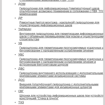
с полимерными мембранами (ПВХ, ТПО)
ДОМ
Гидрошпонки для деформационных (температурных) швов
опалубочные, возможно применение в сопряжении с ПВХ, ТПО
мембранами
ДР
Ремонтные (метод монтажа - накладной) гидрошпонки для
существующих деформационных швов
ТАРАКАН
Внутренняя гидрошпонка для герметизации деформационных
швов с объемным перемещением при новом и существующем
строительтсве
УВ
Гидрошпонка для герметизации прогнозируемых усадочных ш
бетонирования с направленным ослаблением сечения
УВС
Гидрошпонка для герметизации прогнозируемых усадочных ш
бетонирования с направленным ослаблением сечения и
встроенным бентонитовым шнуром
ДВС
Гидрошпонка внутреннего использования с дополнительными
крепежными элементами инъекционной системы
ДОС
Внешняя (опалубочная) гидрошпонка с дополнительными
крепежными элементами для инъекционных шлангов
СВГ
Шпонки для устройства деформационных швов при устройств
конструкций "Стена в грунте"
ТХЗ