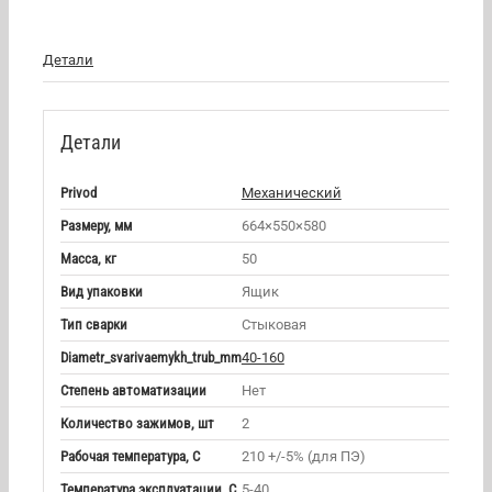
Детали
Детали
Privod
Механический
Размеру, мм
664×550×580
Масса, кг
50
Вид упаковки
Ящик
Тип сварки
Стыковая
Diametr_svarivaemykh_trub_mm
40-160
Степень автоматизации
Нет
Количество зажимов, шт
2
Рабочая температура, С
210 +/-5% (для ПЭ)
Температура эксплуатации, С
5-40