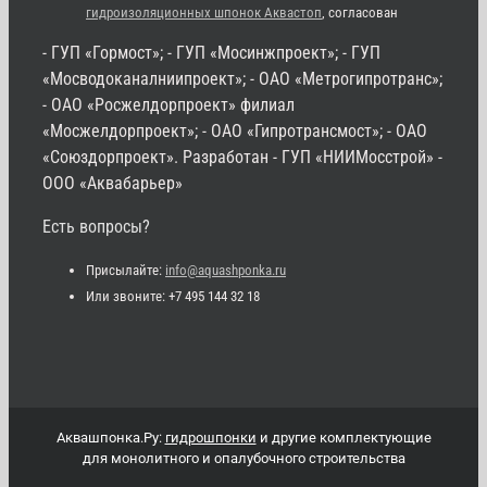
гидроизоляционных шпонок Аквастоп
, согласован
- ГУП «Гормост»; - ГУП «Мосинжпроект»; - ГУП
«Мосводоканалниипроект»; - ОАО «Метрогипротранс»;
- ОАО «Росжелдорпроект» филиал
«Мосжелдорпроект»; - ОАО «Гипротрансмост»; - ОАО
«Союздорпроект». Разработан - ГУП «НИИМосстрой» -
ООО «Аквабарьер»
Есть вопросы?
Присылайте:
info@aquashponka.ru
Или звоните: +7 495 144 32 18
Аквашпонка.Ру:
гидрошпонки
и другие комплектующие
для монолитного и опалубочного строительства