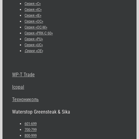
Серия «С»
Серия «IC»
Серия «IE»
Серия «OC»
Серия «OC-M»
Серия «PRK-C 60»
Серия «PU»
Серия «UC»
Серия «OE»
WP-T Trade
Icopal
Технониколь
Waterstop Greensteak & Sika
601-699
700-799
800-999