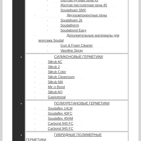
Желтая пистолетная пена 45
Soudafoam SMX
Двухкомпонентные пены
Soudafoam 2k
Soudatherm
Soudabond Easy
Дополнительные материалы для
монтажа Soudal
Gun & Foam Cleaner
Vaseline Spray
СИЛИКОНОВЫЕ ГЕРМЕТИКИ
Silirub AC
Silirub 2
Silirub Color
Silirub Cleanroom
Silirub MA
Mir-o-Bond
Silirub AQ
Gasketseal
ПОЛИУРЕТАНОВЫЕ ГЕРМЕТИКИ
Soudaflex 14LM
Soudaflex 40FC
Soudaflex 45HM
Carbond 940 FC
Carbond 945 FC
ГИБРИДНЫЕ ПОЛИМЕРНЫЕ
ГЕРМЕТИКИ