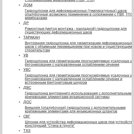
с полимерными мембранами (ПВХ, ТПО)
ДОМ
Гидрошпонки для деформационных (температурных) швов
опалубочные, возможно применение в сопряжении с ПВХ, ТПО
мембранами
ДР
Ремонтные (метод монтажа - накладной) гидрошпонки для
существующих деформационных швов
ТАРАКАН
Внутренняя гидрошпонка для герметизации деформационных
швов с объемным перемещением при новом и существующем
строительтсве
УВ
Гидрошпонка для герметизации прогнозируемых усадочных ш
бетонирования с направленным ослаблением сечения
УВС
Гидрошпонка для герметизации прогнозируемых усадочных ш
бетонирования с направленным ослаблением сечения и
встроенным бентонитовым шнуром
ДВС
Гидрошпонка внутреннего использования с дополнительными
крепежными элементами инъекционной системы
ДОС
Внешняя (опалубочная) гидрошпонка с дополнительными
крепежными элементами для инъекционных шлангов
СВГ
Шпонки для устройства деформационных швов при устройств
конструкций "Стена в грунте"
ТХЗ