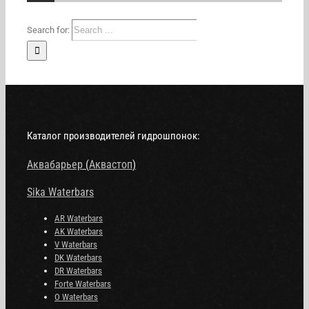
Search for:
Каталог производителей гидрошпонок:
Аквабарьер
(
Аквастоп
)
Sika Waterbars
AR Waterbars
AK Waterbars
V Waterbars
DK Waterbars
DR Waterbars
Forte Waterbars
O Waterbars