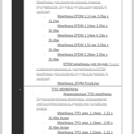
Мембраны для изоляции плоских кровель,
фундаментов, прудов и других сооружений (в
наличии)
Мембрана EPDM 1.14 мм 3.05м х
15.24м
Мембрана EPDM 1.14мм 3.05м х
30.48м
Мембрана EPDM 1.14мм 6.10м х
30.48м
Мембрана EPDM 1.52 мм 3.05м х
30.48м
Мембрана EPDM 2.28мм 3.05м х
30.48м
EPDM мембраны для прудов
Тонкие
стабилизированные от ультрафиолета EPDM
мембраны для изоляции прудов и водоемов (в
наличии)
Мембрана ЭПДМ PondLiner
ТПО МЕМБРАНЫ
Армированные ТПО мембраны
Гидроизоляционные мембраны, повышающие
энергоэффективность здания при устройстве
кровли
Мембрана TPO арм. 1.14мм - 1.22 х
30.48м белая
Мембрана TPO арм. 1.14мм - 3.05 х
30.48м белая
Мембрана TPO арм. 1.52мм - 1.22 х