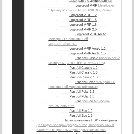
Декопран 2.0 армированная
Logicroof V-RP
Мембраны
“Премиум” класса ТехноНИКОЛЬ, Рязань
Logicroof V-RP 1.2
Logicroof V-RP 1.5
Logicroof V-RP 1.8
Logicroof V-RP 2.0
Logicroof V-RP Arctic
Мембраны с повышенной
морозостойкостью
Logicroof V-RP Arctic 1.2
Logicroof V-RP Arctic 1.5
Plastfoil Classic
Классические
мембраны (ООО ПЕНОПЛЕКС СПБ)
Plastfoil Classic 1.2
Plastfoil Classic 1.5
Plastfoil Classic 1.8
Plastfoil Polar
Мембраны с
повышенной морозостойкостью
Plastfoil Polar 1.2
Plastfoil Polar 1.5
Plastfoil Eco
Мембраны
эконом сегмента
Plastfoil Eco 1.2
Plastfoil Eco 1.5
Нерамированные ПВХ - мембраны
Для гидроизоляции фундаментов, инверсионных и
балластных кровель и проходных элементов