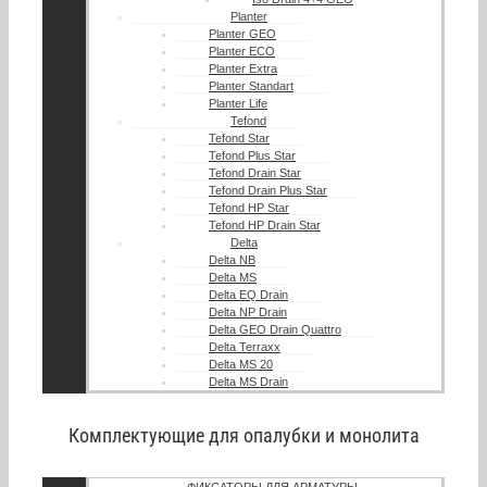
Planter
Planter GEO
Planter ECO
Planter Extra
Planter Standart
Planter Life
Tefond
Tefond Star
Tefond Plus Star
Tefond Drain Star
Tefond Drain Plus Star
Tefond HP Star
Tefond HP Drain Star
Delta
Delta NB
Delta MS
Delta EQ Drain
Delta NP Drain
Delta GEO Drain Quattro
Delta Terraxx
Delta MS 20
Delta MS Drain
Комплектующие для опалубки и монолита
ФИКСАТОРЫ ДЛЯ АРМАТУРЫ