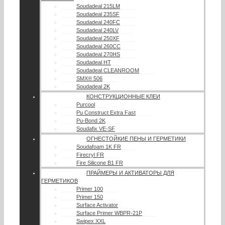
Soudadeal 215LM
Soudadeal 235SF
Soudadeal 240FC
Soudadeal 240LV
Soudadeal 250XF
Soudadeal 260CC
Soudadeal 270HS
Soudadeal HT
Soudadeal CLEANROOM
SMX® 506
Soudadeal 2K
КОНСТРУКЦИОННЫЕ КЛЕИ
Purcool
Pu Construct Extra Fast
Pu-Bond 2K
Soudafix VE-SF
ОГНЕСТОЙКИЕ ПЕНЫ И ГЕРМЕТИКИ
Soudafoam 1K FR
Firecryl FR
Fire Silicone B1 FR
ПРАЙМЕРЫ И АКТИВАТОРЫ ДЛЯ
ГЕРМЕТИКОВ
Primer 100
Primer 150
Surface Activator
Surface Primer WBPR-21P
Swipex XXL