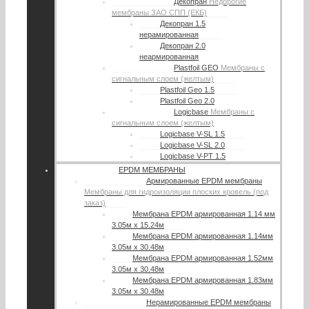
Декопран
Недорогие
мембраны ЗАО СПП (ЕКБ)
Декопран 1.5
нерамированная
Декопран 2.0
неармированная
Plastfoil GEO
Мембраны с
сигнальным слоем (желтым)
Plastfoil Geo 1.5
Plastfoil Geo 2.0
Logicbase
Мембраны с
сигнальным слоем (желтым)
Logicbase V-SL 1.5
Logicbase V-SL 2.0
Logicbase V-PT 1.5
EPDM МЕМБРАНЫ
Армированные EPDM мембраны
Мембраны для гидроизоляции плоских кровель (под
заказ)
Мембрана EPDM армированная 1.14 мм
3.05м х 15.24м
Мембрана EPDM армированная 1.14мм
3.05м х 30.48м
Мембрана EPDM армированная 1.52мм
3.05м х 30.48м
Мембрана EPDM армированная 1.83мм
3.05м х 30.48м
Нерамированные EPDM мембраны