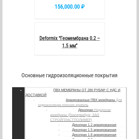
156,000.00
₽
DETAILS
Deformix “Геомембрана 0.2 –
1.5 мм”
Основные гидроизоляционные покрытия
ПВХ МЕМБРАНЫ
ОТ 280 РУБ/М² С НДС И
ДОСТАВКОЙ
Армированные ПВХ мембраны
Для
гидроизоляции плоских кровель
Декопран
Недорогие
мембраны (Екатеринбург, ЗАО
СТРОЙПЛАСТПОЛИМЕР)
Декопран 1.2 армированная
Декопран 1.5 армированная
Декопран 1.8 армированная