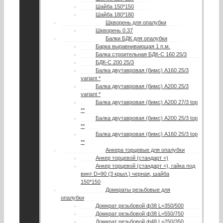
Шайба 150*150
Шайба 180*180
Шкворень для опалубки
Шкворень 0.37
Балки БДК для опалубки
Барка выравнивающая 1 п.м.
Балка строительная БДК-С 160 25/3
БДК-С 200 25/3
Балка двутавровая (бимс) А160 25/3
variant *
Балка двутавровая (бимс) А200 25/3
variant *
Балка двутавровая (бимс) А200 27/3 top
**
Балка двутавровая (бимс) A200 25/3 top
**
Балка двутавровая (бимс) A160 25/3 top
**
Анкера торцевые для опалубки
Анкер торцевой (стандарт +)
Анкер торцевой (стандарт +), гайка под
винт D=90 (3 крыл.) черная, шайба
150*150
Домкраты резьбовые для
опалубки
Домкрат резьбовой ф38 L=350/500
Домкрат резьбовой ф38 L=550/750
Домкрат резьбовой ф48 L=250/350