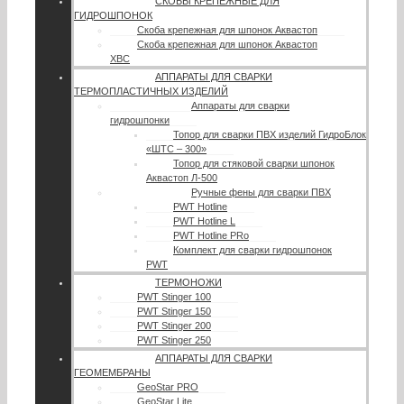
СКОБЫ КРЕПЕЖНЫЕ ДЛЯ
ГИДРОШПОНОК
Скоба крепежная для шпонок Аквастоп
Скоба крепежная для шпонок Аквастоп
ХВС
АППАРАТЫ ДЛЯ СВАРКИ
ТЕРМОПЛАСТИЧНЫХ ИЗДЕЛИЙ
Аппараты для сварки
гидрошпонки
Топор для сварки ПВХ изделий ГидроБлок
«ШТС – 300»
Топор для стяковой сварки шпонок
Аквастоп Л-500
Ручные фены для сварки ПВХ
PWT Hotline
PWT Hotline L
PWT Hotline PRo
Комплект для сварки гидрошпонок
PWT
ТЕРМОНОЖИ
PWT Stinger 100
PWT Stinger 150
PWT Stinger 200
PWT Stinger 250
АППАРАТЫ ДЛЯ СВАРКИ
ГЕОМЕМБРАНЫ
GeoStar PRO
GeoStar Lite