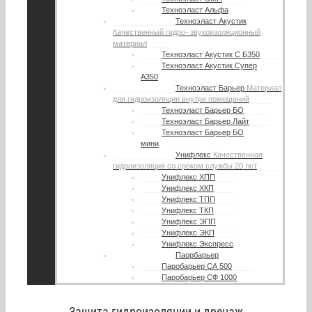
Техноэласт Альфа
Техноэласт Акустик
Качественный гидро- звукоизоляционный
материал
Техноэласт Акустик С Б350
Техноэласт Акустик Супер
А350
Техноэласт Барьер
Материал
для гидроизоляции внутри помещений
Техноэласт Барьер БО
Техноэласт Барьер Лайт
Техноэласт Барьер БО
мини
Унифлекс
Качественная
гидроизоляция со сроком службы 20 лет
Унифлекс ХПП
Унифлекс ХКП
Унифлекс ТПП
Унифлекс ТКП
Унифлекс ЭПП
Унифлекс ЭКП
Унифлекс Экспресс
Паорбарьер
Паробарьер СА 500
Паробарьер СФ 1000
Защита гидроизоляции и дренаж