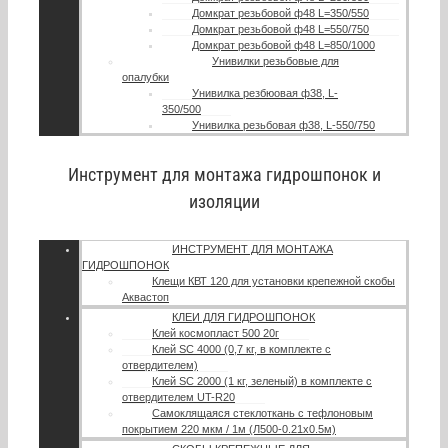
Домкрат резьбовой ф48 L=350/550
Домкрат резьбовой ф48 L=550/750
Домкрат резьбовой ф48 L=850/1000
Унивилки резьбовые для
опалубки
Унивилка резбюовая ф38, L-
350/500
Унивилка резьбовая ф38, L-550/750
Инструмент для монтажа гидрошпонок и
изоляции
ИНСТРУМЕНТ ДЛЯ МОНТАЖА
ГИДРОШПОНОК
Клещи КВТ 120 для установки крепежной скобы
Аквастоп
КЛЕИ ДЛЯ ГИДРОШПОНОК
Клей космопласт 500 20г
Клей SC 4000 (0,7 кг, в комплекте с
отвердителем)
Клей SC 2000 (1 кг, зеленый) в комплекте с
отвердителем UT-R20
Самоклящаяся стеклоткань с тефлоновым
покрытием 220 мкм / 1м (Л500-0.21х0.5м)