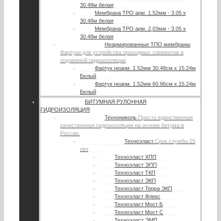
30.48м белая
Мембрана TPO арм. 1.52мм - 3.05 х
30.48м белая
Мембрана TPO арм. 2,03мм - 3.05 х
30.48м белая
Неармированные ТПО мембраны
Фартуки для устройства проходных элементов и
подземной гидроизоляции
Фартук неарм. 1.52мм 30.48см х 15.24м
Белый
Фартук неарм. 1.52мм 60.96см х 15.24м
Белый
БИТУМНАЯ РУЛОННАЯ
ГИДРОИЗОЛЯЦИЯ
Технониколь
Просто единственная
качественная гидроизоляция на основе битума в
России.
Техноэласт
Срок службы 25
лет
Техноэласт ХПП
Техноэласт ЭПП
Техноэласт ТКП
Техноэласт ЭКП
Техноэласт Терра ЭКП
Техноэласт Флекс
Техноэласт Мост Б
Техноэласт Мост С
Техноэласт ЭМП