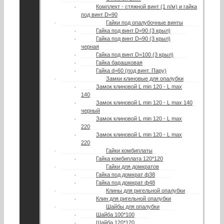
Комплект - стяжной винт (1 п/м) и гайка
под винт D=90
Гайки под опалубочные винты
Гайка под винт D=90 (3 крыл)
Гайка под винт D=90 (3 крыл)
черная
Гайка под винт D=100 (3 крыл)
Гайка барашковая
Гайка d=60 (под винт. Пару)
Замки клиновые для опалубки
Замок клиновой L min 120 - L max
140
Замок клиновой L min 120 - L max 140
черный
Замок клиновой L min 120 - L max
220
Замок клиновой L min 120 - L max
220
Гайки комбиплаты
Гайка комбиплата 120*120
Гайки для домкратов
Гайка под домкрат ф38
Гайка под домкрат ф48
Клины для ригельной опалубки
Клин для ригельной опалубки
Шайбы для опалубки
Шайба 100*100
Шайба 120*120