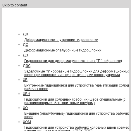
Skip to content
ДВ
Деформационные внутренние гидрошпонки
ДО
Деформационные опалубочные гидрошпонки
ДЗ
Гидрошпонки для деформационных швов ("П" - образные)
ДЗС
Заделочные "п" - образные гидрошпонки для деформационных
швов при сопряжении с существующими конструкциями
ХВ
Внутренние гидрошпонки для устройства герметизации холод
рабочих швов
ХВН
Гидрошпонки для холодных (рабочих) швов специальные (с
расширяющимся бентонитовым шнуром)
ХО
Внешние (опалубочные) гидрошпонки для устройства рабочих
швов
ХОМ
Гидрошпонки для устройства рабочих холодных швов совмест