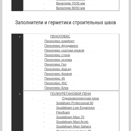
Вилатерм 70/35 мм
Вилатерм 80/50 мм
Заполнители и герметики строительных швов
ПЕНОПЛЕКС
Пеноплекс комфорт
Пенолпекс фундамент
Пеноплекс скатная кровля
Пеноплекс стена
Пеноплекс основа
Пеноплекс Гео
Пенолпекс фасад
Пеноплекс Кровля
Пеноплекс 45
Пеноплекс 45С
Пеноплекс Блок
ПОЛИУРЕТАНОВАЯ ПЕНА
Однокомпонентная пена
Sodafoam Professional 60
Soudafoam Low Expansion
Flexifoam
Soudafoam Maxi 70
Soudafoam Maxi Arctic
Soudafoam Maxi Sahara
Желтая ручная пена 45