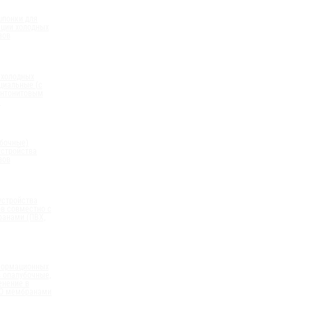
шпонки для
ации холодных
вов
 холодных
циальные (с
нтонитовым
)
бочные)
устройства
вов
устройства
в совместно с
анами (ПВХ,
формационных
 опалубочные,
енение в
ПО мембранами