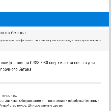
чного бетона
фрезы
/
Фреза шлифовальная CRSS 3-30 сверхмягкая связка для особо прочного бетона
 шлифовальная CRSS 3-30 сверхмягкая связка для
 прочного бетона
л:
SPK55284
рии:
Затирка
,
Оборудование для нанесения и обработки бетонных
Устройство полов
,
Шлифовальные фрезы