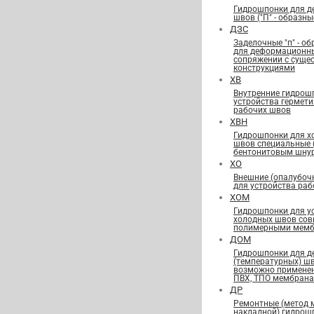
Гидрошпонки для 
швов ("П" - образны
ДЗС
Заделочные "п" - о
для деформационн
сопряжении с сущ
конструкциями
ХВ
Внутренние гидрош
устройства гермет
рабочих швов
ХВН
Гидрошпонки для х
швов специальные
бентонитовым шну
ХО
Внешние (опалубоч
для устройства ра
ХОМ
Гидрошпонки для у
холодных швов сов
полимерными мемб
ДОМ
Гидрошпонки для 
(температурных) ш
возможно применен
ПВХ, ТПО мембран
ДР
Ремонтные (метод 
накладной) гидрош