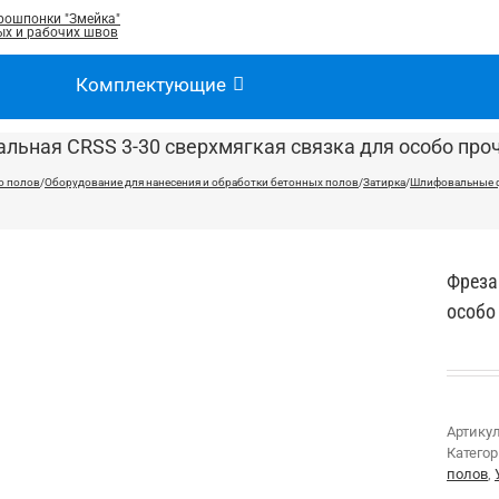
рошпонки "Змейка"
х и рабочих швов
Комплектующие
льная CRSS 3-30 сверхмягкая связка для особо про
о полов
/
Оборудование для нанесения и обработки бетонных полов
/
Затирка
/
Шлифовальные 
Фреза
особо
Артику
Катего
полов
,