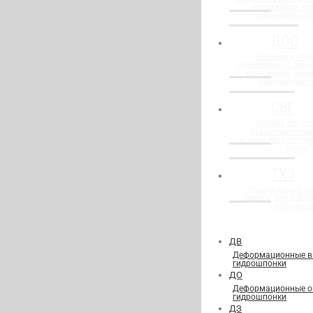
крепежными эл
инъекционной 
ДОС
Внешняя (опалу
гидрошпонка с доп
крепежными элем
инъекционных 
СВГ
Шпонки для уст
деформационных
устройстве конструк
грунте"
ТХЗ
Универсальные г
"Змейка" для дефор
рабочих ш
ДВ
Деформационные в
гидрошпонки
ДО
Деформационные о
гидрошпонки
ДЗ