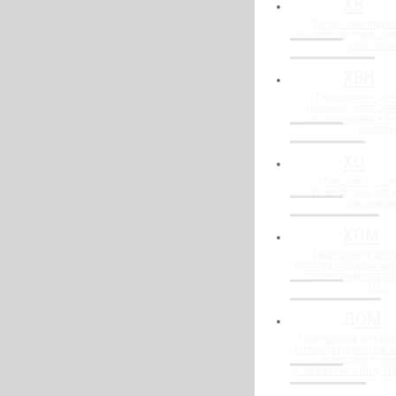
ХВ
Внутренние гидро
устройства герметиз
рабочих ш
ХВН
Гидрошпонки для
(рабочих) швов спе
расширяющимся бе
шнуром
ХО
Внешние (опалу
гидрошпонки для 
рабочих ш
ХОМ
Гидрошпонки для 
рабочих холодных шво
полимерными мембр
ТПО)
ДОМ
Гидрошпонки для де
(температурных) швов
возможно прим
сопряжении с ПВХ, Т