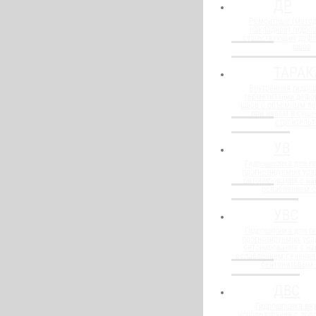
ДР
Ремонтные (метод
накладной) гидро
существующих деф
швов
ТАРАК
Внутренняя гидро
герметизации деф
швов с объемным п
при новом и сущ
строительт
УВ
Гидрошпонка для г
прогнозируемых уса
бетонирования с н
ослаблением 
УВС
Гидрошпонка для г
прогнозируемых уса
бетонирования с н
ослаблением сечения
бентонитовым
ДВС
Гидрошпонка вну
использования с до