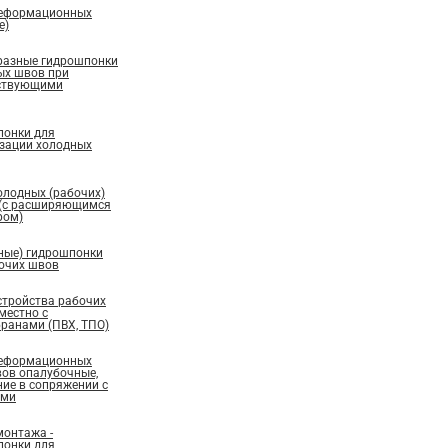
деформационных
е)
бразные гидрошпонки
ых швов при
ествующими
понки для
изации холодных
олодных (рабочих)
 (с расширяющимся
ром)
ные) гидрошпонки
бочих швов
стройства рабочих
местно с
ранами (ПВХ, ТПО)
деформационных
вов опалубочные,
ие в сопряжении с
ами
монтажа -
понки для