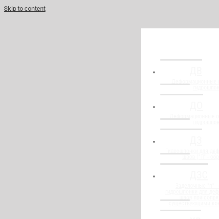
Skip to content
ДВ
Деформационные 
гидрошпо
ДО
Деформационные о
гидрошпо
ДЗ
Гидрошпонки для де
швов ("П" - об
ДЗС
Заделочные "п" -
гидрошпонки для де
швов при сопря
существующими ко