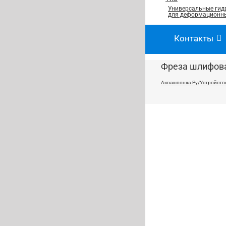
Универсальные гид
для деформационны
Контакты
Фреза шлифова
Аквашпонка.Ру
/
Устройств