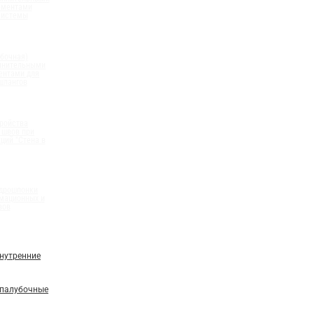
ементами
системы
бочная)
олнительными
ентами для
шлангов
ройства
 швов при
ций "Стена в
идрошпонки
мационных и
вов
нутренние
палубочные