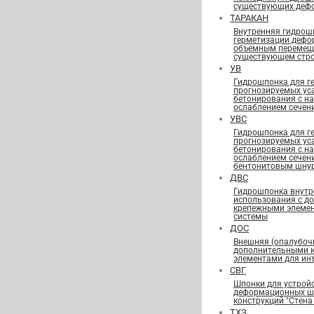
существующих деф
ТАРАКАН
Внутренняя гидрош
герметизации дефо
объемным перемещ
существующем стро
УВ
Гидрошпонка для г
прогнозируемых ус
бетонирования с н
ослаблением сечен
УВС
Гидрошпонка для г
прогнозируемых ус
бетонирования с н
ослаблением сечен
бентонитовым шну
ДВС
Гидрошпонка внутр
использования с д
крепежными элеме
системы
ДОС
Внешняя (опалубоч
дополнительными 
элементами для ин
СВГ
Шпонки для устрой
деформационных шв
конструкций "Стена 
ТХЗ