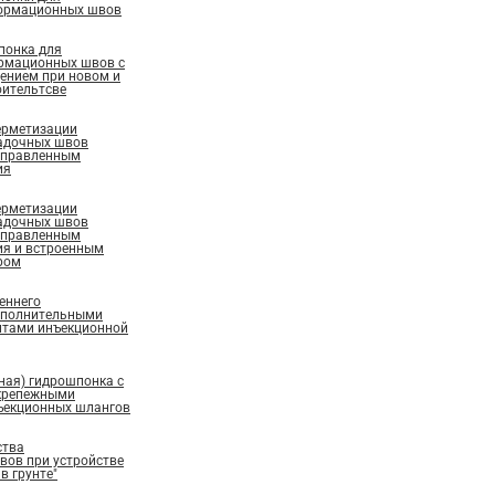
ормационных швов
понка для
рмационных швов с
ением при новом и
ительтсве
ерметизации
адочных швов
аправленным
ия
ерметизации
адочных швов
аправленным
ия и встроенным
ром
еннего
ополнительными
нтами инъекционной
ная) гидрошпонка с
крепежными
ъекционных шлангов
ства
ов при устройстве
в грунте"