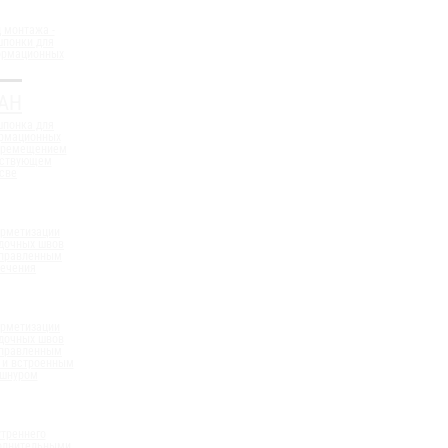
 монтажа -
шпонки для
ормационных
АН
шпонка для
ормационных
еремещением
ествующем
све
ерметизации
дочных швов
аправленным
сечения
ерметизации
дочных швов
аправленным
 и встроенным
 шнуром
треннего
полнительными