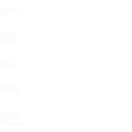
шпонки для
ации холодных
вов
 холодных
циальные (с
нтонитовым
)
бочные)
устройства
вов
устройства
в совместно с
анами (ПВХ,
формационных
 опалубочные,
енение в
ПО мембранами