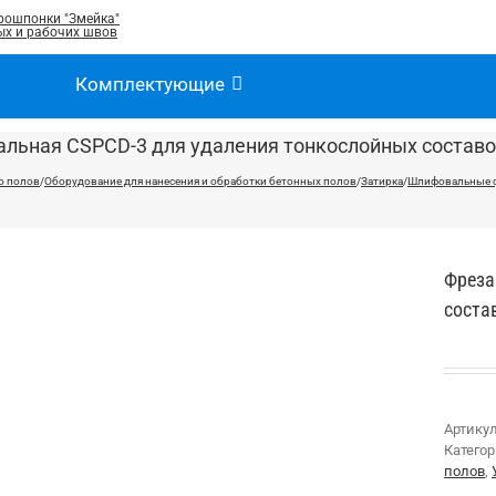
рошпонки "Змейка"
х и рабочих швов
Комплектующие
льная CSPCD-3 для удаления тонкослойных состав
о полов
/
Оборудование для нанесения и обработки бетонных полов
/
Затирка
/
Шлифовальные 
Фреза
соста
Артику
Катего
полов
,