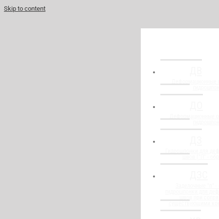
Skip to content
ДВ
Деформационные 
гидрошпо
ДО
Деформационные о
гидрошпо
ДЗ
Гидрошпонки для де
швов ("П" - об
ДЗС
Заделочные "п" -
гидрошпонки для де
швов при сопря
существующими ко