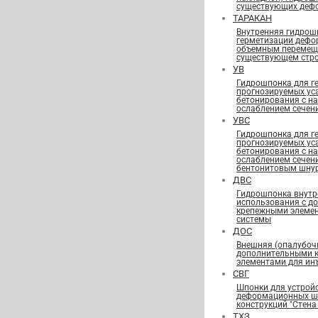
существующих деф
ТАРАКАН
Внутренняя гидрош
герметизации дефо
объемным перемещ
существующем стро
УВ
Гидрошпонка для г
прогнозируемых ус
бетонирования с н
ослаблением сечен
УВС
Гидрошпонка для г
прогнозируемых ус
бетонирования с н
ослаблением сечен
бентонитовым шну
ДВС
Гидрошпонка внутр
использования с д
крепежными элеме
системы
ДОС
Внешняя (опалубоч
дополнительными 
элементами для ин
СВГ
Шпонки для устрой
деформационных шв
конструкций "Стена 
ТХЗ