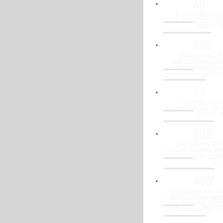
ХВ
Внутренние гидро
устройства герметиз
рабочих ш
ХВН
Гидрошпонки для
(рабочих) швов спе
расширяющимся бе
шнуром
ХО
Внешние (опалу
гидрошпонки для 
рабочих ш
ХОМ
Гидрошпонки для 
рабочих холодных шво
полимерными мембр
ТПО)
ДОМ
Гидрошпонки для де
(температурных) швов
возможно прим
сопряжении с ПВХ, Т