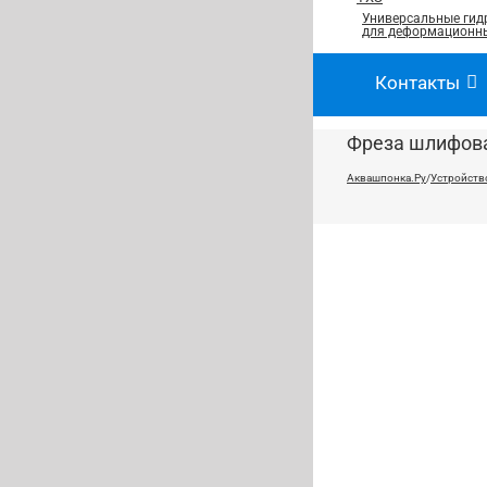
Универсальные гид
для деформационны
Контакты
Фреза шлифова
Аквашпонка.Ру
/
Устройств