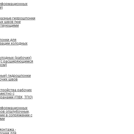
деформационных
е)
бразные гидрошпонки
ых швов при
ествующими
понки для
изации холодных
олодных (рабочих)
 (с расширяющимся
ром)
ные) гидрошпонки
бочих швов
стройства рабочих
местно с
ранами (ПВХ, ТПО)
деформационных
вов опалубочные,
ие в сопряжении с
ами
монтажа -
понки для