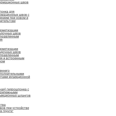
ормационных швов
понка для
рмационных швов с
ением при новом и
ительтсве
ерметизации
адочных швов
аправленным
ия
ерметизации
адочных швов
аправленным
ия и встроенным
ром
еннего
ополнительными
нтами инъекционной
ная) гидрошпонка с
крепежными
ъекционных шлангов
ства
ов при устройстве
в грунте"