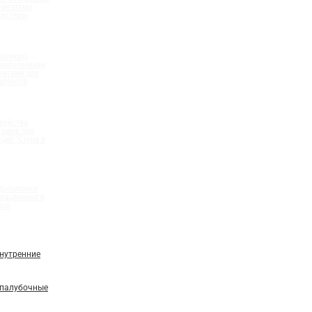
ементами
системы
бочная)
олнительными
ентами для
шлангов
ройства
 швов при
ций "Стена в
идрошпонки
мационных и
вов
нутренние
палубочные