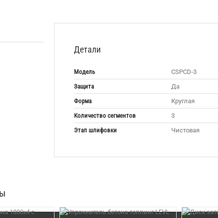
Детали
Модель
CSPCD-3
Защита
Да
Форма
Круглая
Количество сегментов
3
Этап шлифовки
Чистовая
ры
В КОРЗИНУ
/
DETAILS