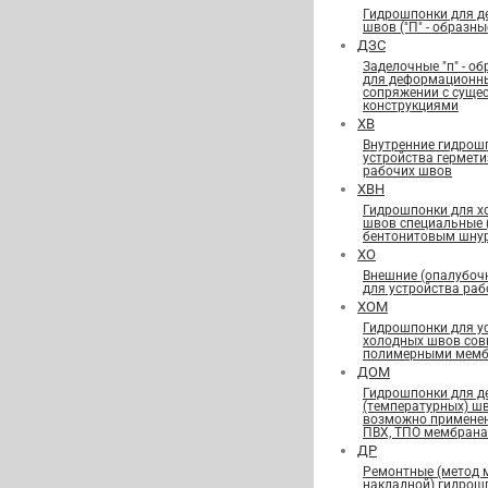
Гидрошпонки для 
швов ("П" - образны
ДЗС
Заделочные "п" - о
для деформационн
сопряжении с сущ
конструкциями
ХВ
Внутренние гидрош
устройства гермет
рабочих швов
ХВН
Гидрошпонки для х
швов специальные
бентонитовым шну
ХО
Внешние (опалубоч
для устройства ра
ХОМ
Гидрошпонки для у
холодных швов сов
полимерными мемб
ДОМ
Гидрошпонки для 
(температурных) ш
возможно применен
ПВХ, ТПО мембран
ДР
Ремонтные (метод 
накладной) гидрош