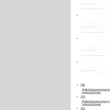
крепежными эл
инъекционной 
ДОС
Внешняя (опалу
гидрошпонка с доп
крепежными элем
инъекционных 
СВГ
Шпонки для уст
деформационных
устройстве конструк
грунте"
ТХЗ
Универсальные г
"Змейка" для дефор
рабочих ш
ДВ
Деформационные в
гидрошпонки
ДО
Деформационные о
гидрошпонки
ДЗ