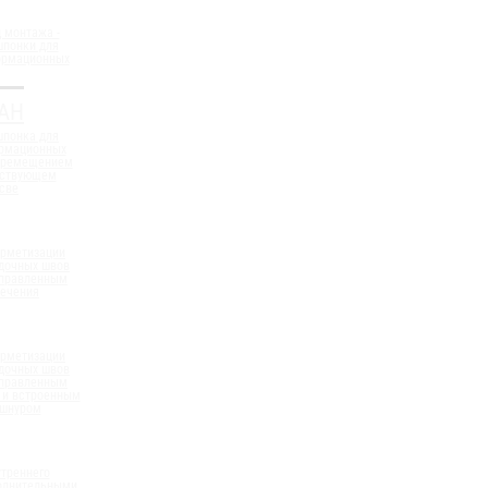
 монтажа -
шпонки для
ормационных
АН
шпонка для
ормационных
еремещением
ествующем
све
ерметизации
дочных швов
аправленным
сечения
ерметизации
дочных швов
аправленным
 и встроенным
 шнуром
треннего
полнительными