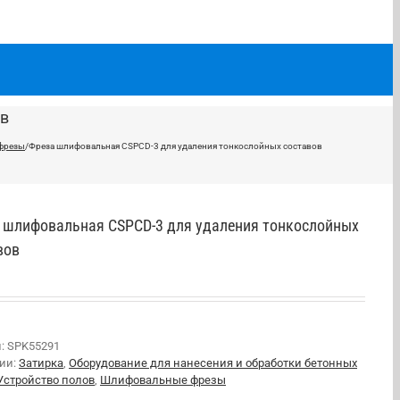
ов
фрезы
/
Фреза шлифовальная CSPCD-3 для удаления тонкослойных составов
 шлифовальная CSPCD-3 для удаления тонкослойных
вов
л:
SPK55291
рии:
Затирка
,
Оборудование для нанесения и обработки бетонных
Устройство полов
,
Шлифовальные фрезы