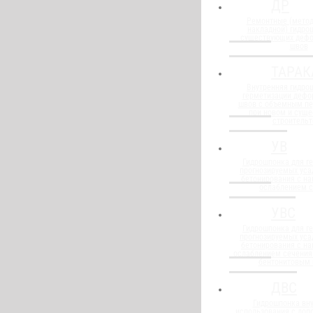
ДР
Ремонтные (метод
накладной) гидро
существующих деф
швов
ТАРАК
Внутренняя гидро
герметизации деф
швов с объемным п
при новом и сущ
строительт
УВ
Гидрошпонка для г
прогнозируемых уса
бетонирования с н
ослаблением 
УВС
Гидрошпонка для г
прогнозируемых уса
бетонирования с н
ослаблением сечения
бентонитовым
ДВС
Гидрошпонка вну
использования с до