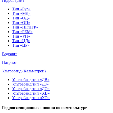
ГидроГарант
Тип «Бур»
Тип «МД»
Тип «ОД»
Тип «ОП»
Тип «ПГ/ПГР»
Тип «РЕМ»
Тип «УН»
Тип «ЦД»
Тип «ЦР»
Водолит
Патриот
Ультрабанд (Кальматрон)
Ультрабанд тип «ДВ»
Ультрабанд тип «ДЗ»
Ультрабанд тип «ДО»
Ультрабанд тип «ХВ»
Ультрабанд тип «ХО»
Гидроизоляционные шпокни по номенклатуре