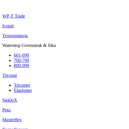
WP-T Trade
Icopal
Технониколь
Waterstop Greensteak & Sika
601-699
700-799
800-999
Tricosal
Tricomer
Elastomer
StekloX
Рекс
Masterflex