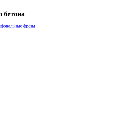
о бетона
фовальные фрезы