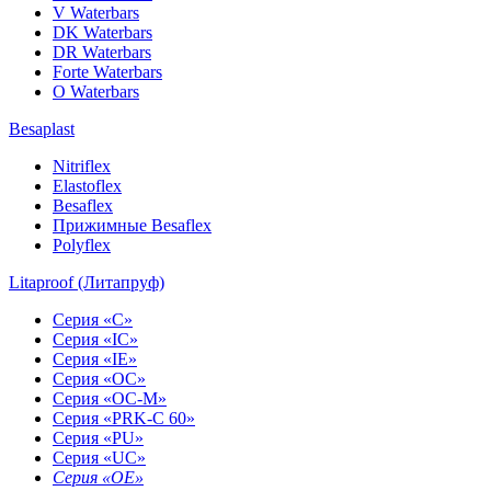
V Waterbars
DK Waterbars
DR Waterbars
Forte Waterbars
O Waterbars
Besaplast
Nitriflex
Elastoflex
Besaflex
Прижимные Besaflex
Polyflex
Litaproof (Литапруф)
Серия «С»
Серия «IC»
Серия «IE»
Серия «OC»
Серия «OC-M»
Серия «PRK-C 60»
Серия «PU»
Серия «UC»
Серия «OE»