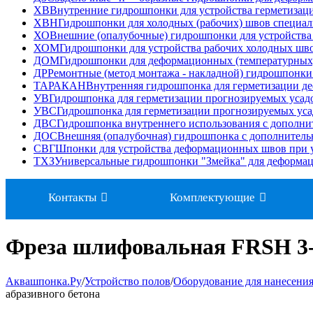
ХВ
Внутренние гидрошпонки для устройства герметизац
ХВН
Гидрошпонки для холодных (рабочих) швов специа
ХО
Внешние (опалубочные) гидрошпонки для устройства
ХОМ
Гидрошпонки для устройства рабочих холодных ш
ДОМ
Гидрошпонки для деформационных (температурных
ДР
Ремонтные (метод монтажа - накладной) гидрошпонк
ТАРАКАН
Внутренняя гидрошпонка для герметизации д
УВ
Гидрошпонка для герметизации прогнозируемых усад
УВС
Гидрошпонка для герметизации прогнозируемых ус
ДВС
Гидрошпонка внутреннего использования с дополн
ДОС
Внешняя (опалубочная) гидрошпонка с дополнител
СВГ
Шпонки для устройства деформационных швов при у
ТХЗ
Универсальные гидрошпонки "Змейка" для деформа
Контакты
Комплектующие
Фреза шлифовальная FRSH 3-3
Аквашпонка.Ру
/
Устройство полов
/
Оборудование для нанесения
абразивного бетона