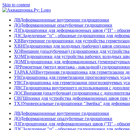
Skip to content
ДВ
Деформационные внутренние гидрошпонки
ДО
Деформационные опалубочные гидрошпонки
ДЗ
Гидрошпонки для деформационных швов ("П" - образ
ДЗС
Заделочные "п" - образные гидрошпонки для дефор
ХВ
Внутренние гидрошпонки для устройства герметизац
ХВН
Гидрошпонки для холодных (рабочих) швов специа
ХО
Внешние (опалубочные) гидрошпонки для устройства
ХОМ
Гидрошпонки для устройства рабочих холодных ш
ДОМ
Гидрошпонки для деформационных (температурных
ДР
Ремонтные (метод монтажа - накладной) гидрошпонк
ТАРАКАН
Внутренняя гидрошпонка для герметизации д
УВ
Гидрошпонка для герметизации прогнозируемых усад
УВС
Гидрошпонка для герметизации прогнозируемых ус
ДВС
Гидрошпонка внутреннего использования с дополн
ДОС
Внешняя (опалубочная) гидрошпонка с дополнител
СВГ
Шпонки для устройства деформационных швов при у
ТХЗ
Универсальные гидрошпонки "Змейка" для деформа
ДВ
Деформационные внутренние гидрошпонки
ДО
Деформационные опалубочные гидрошпонки
ДЗ
Гидрошпонки для деформационных швов ("П" - образ
ДЗС
Заделочные "п" - образные гидрошпонки для дефор