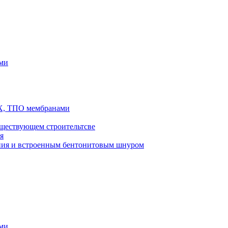
ями
ВХ, ТПО мембранами
ществующем строительтсве
я
ения и встроенным бентонитовым шнуром
ями