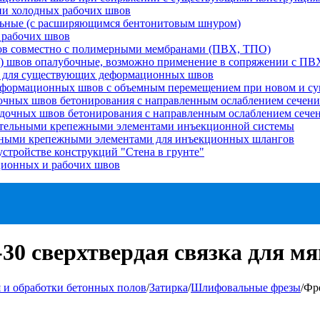
ии холодных рабочих швов
льные (с расширяющимся бентонитовым шнуром)
 рабочих швов
вов совместно с полимерными мембранами (ПВХ, ТПО)
) швов опалубочные, возможно применение в сопряжении с П
и для существующих деформационных швов
еформационных швов с объемным перемещением при новом и су
очных швов бетонирования с направленным ослаблением сечени
адочных швов бетонирования с направленным ослаблением сеч
ительными крепежными элементами инъекционной системы
ьными крепежными элементами для инъекционных шлангов
стройстве конструкций "Стена в грунте"
ционных и рабочих швов
0 сверхтвердая связка для мя
 и обработки бетонных полов
/
Затирка
/
Шлифовальные фрезы
/
Фре