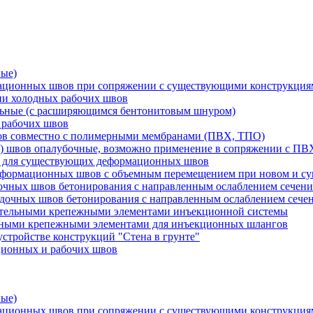
ные)
мационных швов при сопряжении с существующими конструкци
ии холодных рабочих швов
льные (с расширяющимся бентонитовым шнуром)
 рабочих швов
вов совместно с полимерными мембранами (ПВХ, ТПО)
) швов опалубочные, возможно применение в сопряжении с П
и для существующих деформационных швов
еформационных швов с объемным перемещением при новом и су
очных швов бетонирования с направленным ослаблением сечени
адочных швов бетонирования с направленным ослаблением сеч
ительными крепежными элементами инъекционной системы
ьными крепежными элементами для инъекционных шлангов
стройстве конструкций "Стена в грунте"
ционных и рабочих швов
ные)
мационных швов при сопряжении с существующими конструкци