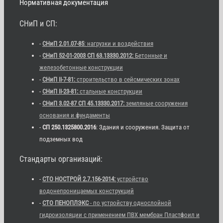
Нормативная документация
СНиП и СП:
-
СНиП 2.01.07-85
: нагрузки и воздействия
-
СНиП 52-01-2003 СП 63.13330.2012:
Бетонные и
железобетонные конструкции
-
СНиП II-7-81:
строительство в сейсмических зонах
-
СНиП II-23-81:
стальные конструкции
-
СНиП 3.02-87 СП 45.13330.2017:
земляные сооружения
основания и фундаменты
-
СП 250.1325800.2016
: Здания и сооружения. Защита от
подземных вод
Стандарты организаций:
-
СТО НОСТРОЙ 2.7.156-2014:
устройство
водонепроницаемых конструкций
-
СТО ПЕНОПЛЭКС
- по устройству однослойной
гидроизоляции с применением ПВХ мембран Пластфоил и