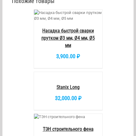
Похожие товары
/
DETAILS
Насадка быстрой сварки
прутком Ø3 мм, Ø4 мм, Ø5
мм
3,900.00
₽
В
КОРЗИНУ
/
DETAILS
Stanix Long
32,000.00
₽
КОРЗИНУ
/
DETAILS
ТЭН строительного фена