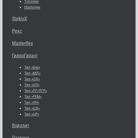
Tricomer
Elastomer
StekloX
Рекс
Masterflex
ГидроГарант
Тип «Бур»
Тип «МД»
Тип «ОД»
Тип «ОП»
Тип «ПГ/ПГР»
Тип «РЕМ»
Тип «УН»
Тип «ЦД»
Тип «ЦР»
Водолит
Патриот