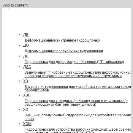
Skip to content
ДВ
Деформационные внутренние гидрошпонки
ДО
Деформационные опалубочные гидрошпонки
ДЗ
Гидрошпонки для деформационных швов ("П" - образные)
ДЗС
Заделочные "п" - образные гидрошпонки для деформационных
швов при сопряжении с существующими конструкциями
ХВ
Внутренние гидрошпонки для устройства герметизации холод
рабочих швов
ХВН
Гидрошпонки для холодных (рабочих) швов специальные (с
расширяющимся бентонитовым шнуром)
ХО
Внешние (опалубочные) гидрошпонки для устройства рабочих
швов
ХОМ
Гидрошпонки для устройства рабочих холодных швов совмест