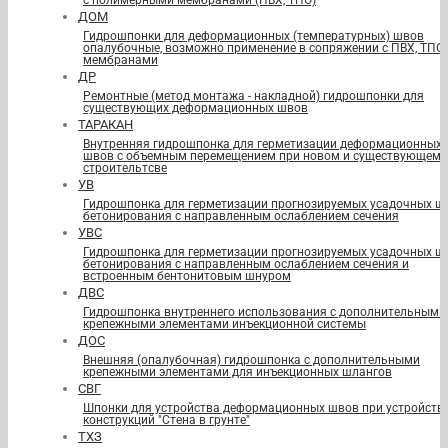
с полимерными мембранами (ПВХ, ТПО)
ДОМ
Гидрошпонки для деформационных (температурных) швов
опалубочные, возможно применение в сопряжении с ПВХ, ТПО
мембранами
ДР
Ремонтные (метод монтажа - накладной) гидрошпонки для
существующих деформационных швов
ТАРАКАН
Внутренняя гидрошпонка для герметизации деформационных
швов с объемным перемещением при новом и существующем
строительтсве
УВ
Гидрошпонка для герметизации прогнозируемых усадочных ш
бетонирования с направленным ослаблением сечения
УВС
Гидрошпонка для герметизации прогнозируемых усадочных ш
бетонирования с направленным ослаблением сечения и
встроенным бентонитовым шнуром
ДВС
Гидрошпонка внутреннего использования с дополнительными
крепежными элементами инъекционной системы
ДОС
Внешняя (опалубочная) гидрошпонка с дополнительными
крепежными элементами для инъекционных шлангов
СВГ
Шпонки для устройства деформационных швов при устройств
конструкций "Стена в грунте"
ТХЗ