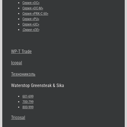
Серия «OC»
Серия «OC-M»
Серия «PRK-C 60»
Серия «PU»
Серия «UC»
Серия «OE»
WP-T Trade
Icopal
Технониколь
Waterstop Greensteak & Sika
601-699
700-799
800-999
Tricosal