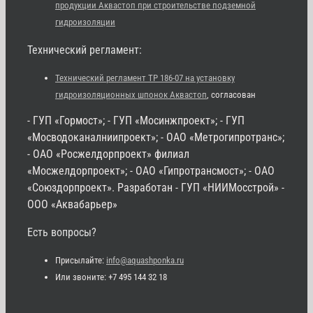
продукции Аквастоп при строительстве подземной
гидроизоляции
Технический регламент:
Технический регламент ТР 186-07 на установку
гидроизоляционных шпонок Аквастоп
, согласован
- ГУП «Гормост»; - ГУП «Мосинжпроект»; - ГУП
«Мосводоканалниипроект»; - ОАО «Метрогипротранс»;
- ОАО «Росжелдорпроект» филиал
«Мосжелдорпроект»; - ОАО «Гипротрансмост»; - ОАО
«Союздорпроект». Разработан - ГУП «НИИМосстрой» -
ООО «Аквабарьер»
Есть вопросы?
Присылайте:
info@aquashponka.ru
Или звоните: +7 495 144 32 18