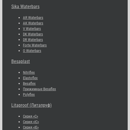
Sika Waterbars
AR Waterbars
AK Waterbars
V Waterbars
DK Waterbars
DR Waterbars
Forte Waterbars
O Waterbars
Besaplast
Nitriflex
Elastoflex
Besaflex
Прижимные Besaflex
Polyflex
Litaproof (Литапруф)
Серия «С»
Серия «IC»
Серия «IE»