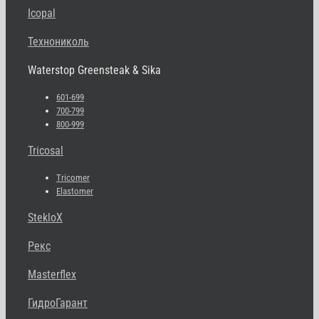
Icopal
Технониколь
Waterstop Greensteak & Sika
601-699
700-799
800-999
Tricosal
Tricomer
Elastomer
StekloX
Рекс
Masterflex
ГидроГарант