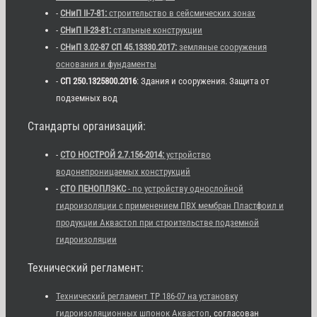
-
СНиП II-7-81:
строительство в сейсмических зонах
-
СНиП II-23-81:
стальные конструкции
-
СНиП 3.02-87 СП 45.13330.2017:
земляные сооружения
основания и фундаменты
-
СП 250.1325800.2016
: Здания и сооружения. Защита от
подземных вод
Стандарты организаций:
-
СТО НОСТРОЙ 2.7.156-2014:
устройство
водонепроницаемых конструкций
-
СТО ПЕНОПЛЭКС
- по устройству однослойной
гидроизоляции с применением ПВХ мембран Пластфоил и
продукции Аквастоп при строительстве подземной
гидроизоляции
Технический регламент:
Технический регламент ТР 186-07 на установку
гидроизоляционных шпонок Аквастоп
, согласован