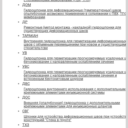
с полимерными мембранами (ПВХ, ТПО)
ДОМ
Гидрошпонки для деформационных (температурных) швов
опалубочные, возможно применение в сопряжении с ПВХ, ТПО
мембранами
ДР
Ремонтные (метод монтажа - накладной) гидрошпонки для
существующих деформационных швов
ТАРАКАН
Внутренняя гидрошпонка для герметизации деформационных
швов с объемным перемещением при новом и существующем
строительтсве
УВ
Гидрошпонка для герметизации прогнозируемых усадочных ш
бетонирования с направленным ослаблением сечения
УВС
Гидрошпонка для герметизации прогнозируемых усадочных ш
бетонирования с направленным ослаблением сечения и
встроенным бентонитовым шнуром
ДВС
Гидрошпонка внутреннего использования с дополнительными
крепежными элементами инъекционной системы
ДОС
Внешняя (опалубочная) гидрошпонка с дополнительными
крепежными элементами для инъекционных шлангов
СВГ
Шпонки для устройства деформационных швов при устройств
конструкций "Стена в грунте"
ТХЗ