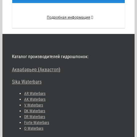
Подробная информация
Каталог производителей гидрошпонок:
Аквабарьер
(
Аквастоп
)
Sika Waterbars
AR Waterbars
AK Waterbars
V Waterbars
DK Waterbars
DR Waterbars
Forte Waterbars
O Waterbars