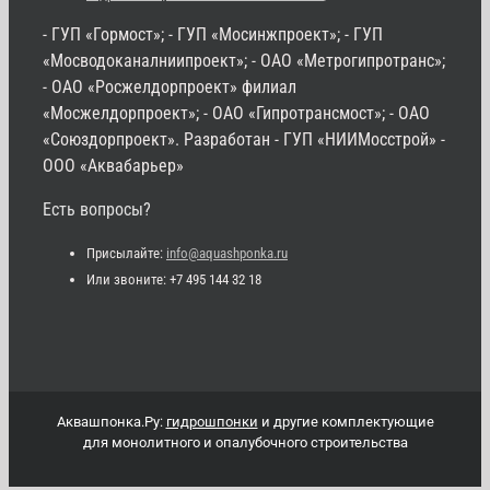
- ГУП «Гормост»; - ГУП «Мосинжпроект»; - ГУП
«Мосводоканалниипроект»; - ОАО «Метрогипротранс»;
- ОАО «Росжелдорпроект» филиал
«Мосжелдорпроект»; - ОАО «Гипротрансмост»; - ОАО
«Союздорпроект». Разработан - ГУП «НИИМосстрой» -
ООО «Аквабарьер»
Есть вопросы?
Присылайте:
info@aquashponka.ru
Или звоните: +7 495 144 32 18
Аквашпонка.Ру:
гидрошпонки
и другие комплектующие
для монолитного и опалубочного строительства