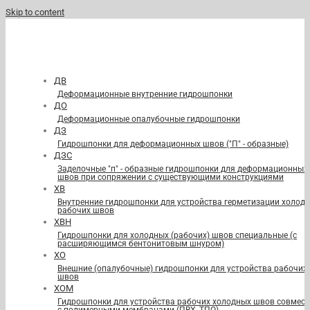
Skip to content
ДВ
Деформационные внутренние гидрошпонки
ДО
Деформационные опалубочные гидрошпонки
ДЗ
Гидрошпонки для деформационных швов ("П" - образные)
ДЗС
Заделочные "п" - образные гидрошпонки для деформационных
швов при сопряжении с существующими конструкциями
ХВ
Внутренние гидрошпонки для устройства герметизации холод
рабочих швов
ХВН
Гидрошпонки для холодных (рабочих) швов специальные (с
расширяющимся бентонитовым шнуром)
ХО
Внешние (опалубочные) гидрошпонки для устройства рабочих
швов
ХОМ
Гидрошпонки для устройства рабочих холодных швов совмест