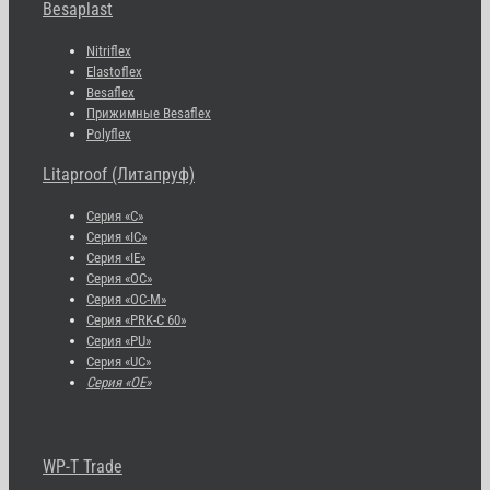
Besaplast
Nitriflex
Elastoflex
Besaflex
Прижимные Besaflex
Polyflex
Litaproof (Литапруф)
Серия «С»
Серия «IC»
Серия «IE»
Серия «OC»
Серия «OC-M»
Серия «PRK-C 60»
Серия «PU»
Серия «UC»
Серия «OE»
WP-T Trade