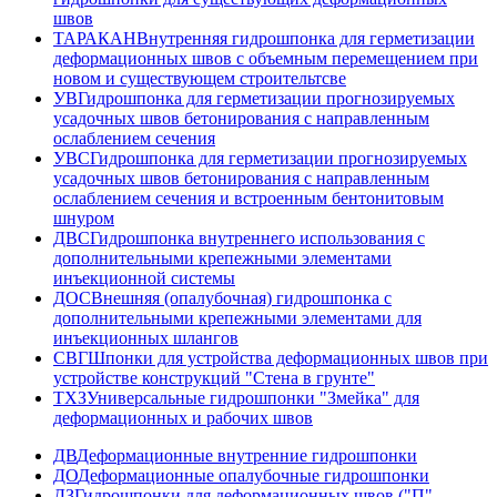
швов
ТАРАКАН
Внутренняя гидрошпонка для герметизации
деформационных швов с объемным перемещением при
новом и существующем строительтсве
УВ
Гидрошпонка для герметизации прогнозируемых
усадочных швов бетонирования с направленным
ослаблением сечения
УВС
Гидрошпонка для герметизации прогнозируемых
усадочных швов бетонирования с направленным
ослаблением сечения и встроенным бентонитовым
шнуром
ДВС
Гидрошпонка внутреннего использования с
дополнительными крепежными элементами
инъекционной системы
ДОС
Внешняя (опалубочная) гидрошпонка с
дополнительными крепежными элементами для
инъекционных шлангов
СВГ
Шпонки для устройства деформационных швов при
устройстве конструкций "Стена в грунте"
ТХЗ
Универсальные гидрошпонки "Змейка" для
деформационных и рабочих швов
ДВ
Деформационные внутренние гидрошпонки
ДО
Деформационные опалубочные гидрошпонки
ДЗ
Гидрошпонки для деформационных швов ("П" -