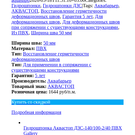
aquashpo
2026-05-18T11:51:16+03:00
Categories:
Гидрошпонки
,
Гидрошпонки ДЗС
|
Tags:
Аквабарьер
,
АКВАСТОП
,
Восстановление герметичности
деформационных швов
,
Гарантия 5 лет
,
Для
деформационных швов
,
Для деформационных швов
при сопряжении с существующими конструкциями
,
Из ПВХ
,
Ширина шва 50 мм
|
Ширина шва:
50 мм
Материал:
ПВХ
Тип:
Восстановление герметичности
деформационных швов
Тип:
Для применении в сопряжении с
существующими конструкциями
Гарантия:
5 лет
Производитель:
Аквабарьер
Товарный знак:
АКВАСТОП
Розничная цена:
1644 руб/п.м.
Купить со скидкой
Подробная информация
Гидрошпонка Аквастоп ДЗС-140/100-2/40 ПВХ
Gallery