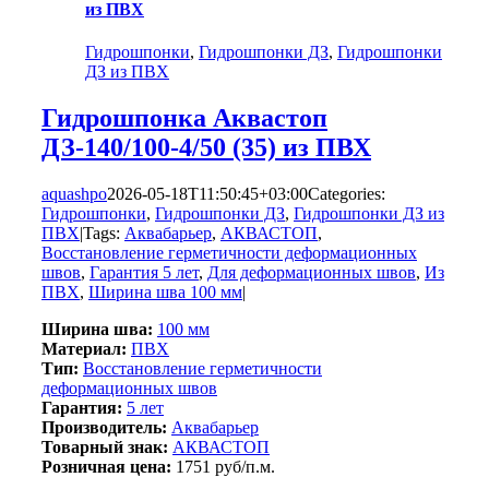
из ПВХ
Гидрошпонки
,
Гидрошпонки ДЗ
,
Гидрошпонки
ДЗ из ПВХ
Гидрошпонка Аквастоп
ДЗ-140/100-4/50 (35) из ПВХ
aquashpo
2026-05-18T11:50:45+03:00
Categories:
Гидрошпонки
,
Гидрошпонки ДЗ
,
Гидрошпонки ДЗ из
ПВХ
|
Tags:
Аквабарьер
,
АКВАСТОП
,
Восстановление герметичности деформационных
швов
,
Гарантия 5 лет
,
Для деформационных швов
,
Из
ПВХ
,
Ширина шва 100 мм
|
Ширина шва:
100 мм
Материал:
ПВХ
Тип:
Восстановление герметичности
деформационных швов
Гарантия:
5 лет
Производитель:
Аквабарьер
Товарный знак:
АКВАСТОП
Розничная цена:
1751 руб/п.м.