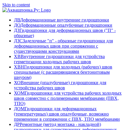
Skip to content
ДВ
Деформационные внутренние гидрошпонки
ДО
Деформационные опалубочные гидрошпонки
ДЗ
Гидрошпонки для деформационных швов ("П" -
образные)
ДЗС
Заделочные "п" - образные гидрошпонки для
деформационных швов при сопряжении с
существующими конструкциями
ХВ
Внутренние гидрошпонки для устройства
герметизации холодных рабочих швов
ХВН
Гидрошпонки для холодных (рабочих) швов
специальные (с расширяющимся бентонитовым
шнуром)
ХО
Внешние (опалубочные) гидрошпонки для
устройства рабочих швов
ХОМ
Гидрошпонки для устройства рабочих холодных
швов совместно с полимерными мембранами (ПВХ,
ТПО)
ДОМ
Гидрошпонки для деформационных
(температурных) швов опалубочные, возможно
применение в сопряжении с ПВХ, ТПО мембранами
ДР
Ремонтные (метод монтажа - накладной)
гидрошпонки для существующих деформационных