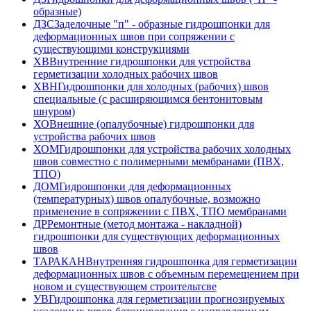
образные)
ДЗС
Заделочные "п" - образные гидрошпонки для
деформационных швов при сопряжении с
существующими конструкциями
ХВ
Внутренние гидрошпонки для устройства
герметизации холодных рабочих швов
ХВН
Гидрошпонки для холодных (рабочих) швов
специальные (с расширяющимся бентонитовым
шнуром)
ХО
Внешние (опалубочные) гидрошпонки для
устройства рабочих швов
ХОМ
Гидрошпонки для устройства рабочих холодных
швов совместно с полимерными мембранами (ПВХ,
ТПО)
ДОМ
Гидрошпонки для деформационных
(температурных) швов опалубочные, возможно
применение в сопряжении с ПВХ, ТПО мембранами
ДР
Ремонтные (метод монтажа - накладной)
гидрошпонки для существующих деформационных
швов
ТАРАКАН
Внутренняя гидрошпонка для герметизации
деформационных швов с объемным перемещением при
новом и существующем строительтсве
УВ
Гидрошпонка для герметизации прогнозируемых