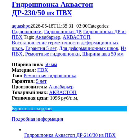
Гидрошпонка Аквастоп
ДР-230/50 из ПВХ
aquashpo
2026-05-18T11:35:31+03:00
Categories:
Гидрошпонки
,
Гидрошпонки ДР
,
Гидрошпонки ДР из
ПВХ
|
Tags:
Аквабарьер
,
АКВАСТОП
,
Восстановление герметичности деформационных
швов
,
Гарантия 5 лет
,
Для деформационных швов
,
Из
ПВХ
,
Ремонтные гидрошпонки
,
Ширина шва 50 мм
|
Ширина шва:
50 мм
Материал:
ПВХ
Тип:
Ремонтная гидрошпонка
Гарантия:
5 лет
Производитель:
Аквабарьер
Товарный знак:
АКВАСТОП
Розничная цена:
1096 руб/п.м.
Купить со скидкой
Подробная информация
Гидрошпонка Аквастоп ДР-210/30 из ПВХ