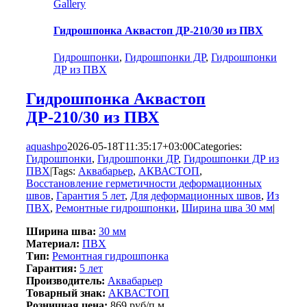
Gallery
Гидрошпонка Аквастоп ДР-210/30 из ПВХ
Гидрошпонки
,
Гидрошпонки ДР
,
Гидрошпонки
ДР из ПВХ
Гидрошпонка Аквастоп
ДР-210/30 из ПВХ
aquashpo
2026-05-18T11:35:17+03:00
Categories:
Гидрошпонки
,
Гидрошпонки ДР
,
Гидрошпонки ДР из
ПВХ
|
Tags:
Аквабарьер
,
АКВАСТОП
,
Восстановление герметичности деформационных
швов
,
Гарантия 5 лет
,
Для деформационных швов
,
Из
ПВХ
,
Ремонтные гидрошпонки
,
Ширина шва 30 мм
|
Ширина шва:
30 мм
Материал:
ПВХ
Тип:
Ремонтная гидрошпонка
Гарантия:
5 лет
Производитель:
Аквабарьер
Товарный знак:
АКВАСТОП
Розничная цена:
869 руб/п.м.