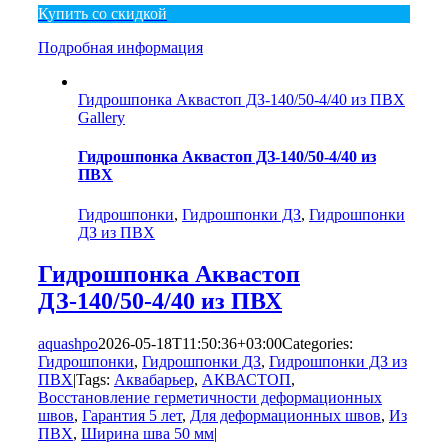
Купить со скидкой
Подробная информация
Гидрошпонка Аквастоп ДЗ-140/50-4/40 из ПВХ
Gallery
Гидрошпонка Аквастоп ДЗ-140/50-4/40 из
ПВХ
Гидрошпонки
,
Гидрошпонки ДЗ
,
Гидрошпонки
ДЗ из ПВХ
Гидрошпонка Аквастоп
ДЗ-140/50-4/40 из ПВХ
aquashpo
2026-05-18T11:50:36+03:00
Categories:
Гидрошпонки
,
Гидрошпонки ДЗ
,
Гидрошпонки ДЗ из
ПВХ
|
Tags:
Аквабарьер
,
АКВАСТОП
,
Восстановление герметичности деформационных
швов
,
Гарантия 5 лет
,
Для деформационных швов
,
Из
ПВХ
,
Ширина шва 50 мм
|