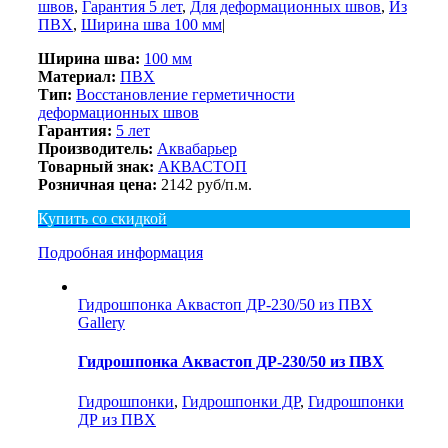
швов
,
Гарантия 5 лет
,
Для деформационных швов
,
Из
ПВХ
,
Ширина шва 100 мм
|
Ширина шва:
100 мм
Материал:
ПВХ
Тип:
Восстановление герметичности
деформационных швов
Гарантия:
5 лет
Производитель:
Аквабарьер
Товарный знак:
АКВАСТОП
Розничная цена:
2142 руб/п.м.
Купить со скидкой
Подробная информация
Гидрошпонка Аквастоп ДР-230/50 из ПВХ
Gallery
Гидрошпонка Аквастоп ДР-230/50 из ПВХ
Гидрошпонки
,
Гидрошпонки ДР
,
Гидрошпонки
ДР из ПВХ