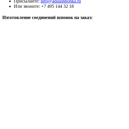
Присылайте:
info@aquashponka.ru
Или звоните: +7 495 144 32 18
Изготовление соединений шпонок на заказ:
Поворот горизонтальный
ДВ
Поворот горизонтальный
ДО
Поворот горизонтальный ДЗ
Т - соединение горизонтальное
ДВ