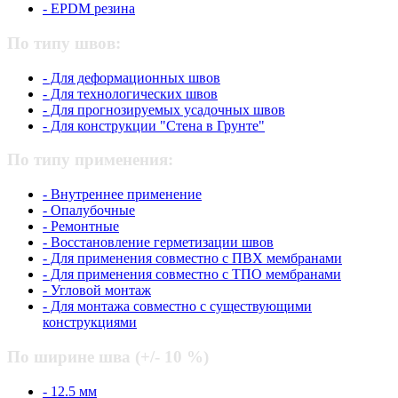
- EPDM резина
По типу швов:
- Для деформационных швов
- Для технологических швов
- Для прогнозируемых усадочных швов
- Для конструкции "Стена в Грунте"
По типу применения:
- Внутреннее применение
- Опалубочные
- Ремонтные
- Восстановление герметизации швов
- Для применения совместно с ПВХ мембранами
- Для применения совместно с ТПО мембранами
- Угловой монтаж
- Для монтажа совместно с существующими
конструкциями
По ширине шва (+/- 10 %)
- 12.5 мм