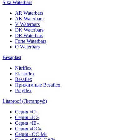
Sika Waterbars
AR Waterbars
AK Waterbars
V Waterbars
DK Waterbars
DR Waterbars
Forte Waterbars
O Waterbars
Besaplast
Nitriflex
Elastoflex
Besaflex
Прижимные Besaflex
Polyflex
Litaproof (Литапруф)
Серия «С»
Серия «IC»
Серия «IE»
Серия «OC»
Серия «OC-M»
Серия «PRK-C 60»