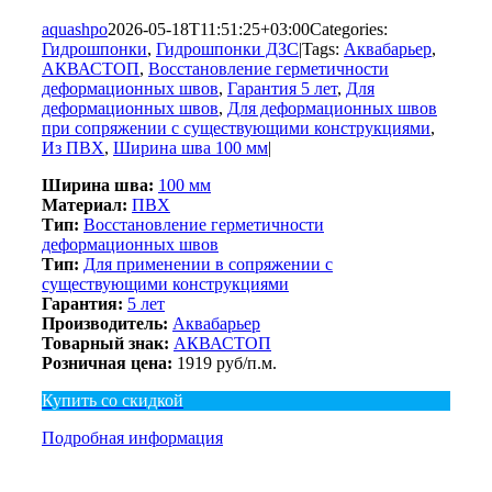
aquashpo
2026-05-18T11:51:25+03:00
Categories:
Гидрошпонки
,
Гидрошпонки ДЗС
|
Tags:
Аквабарьер
,
АКВАСТОП
,
Восстановление герметичности
деформационных швов
,
Гарантия 5 лет
,
Для
деформационных швов
,
Для деформационных швов
при сопряжении с существующими конструкциями
,
Из ПВХ
,
Ширина шва 100 мм
|
Ширина шва:
100 мм
Материал:
ПВХ
Тип:
Восстановление герметичности
деформационных швов
Тип:
Для применении в сопряжении с
существующими конструкциями
Гарантия:
5 лет
Производитель:
Аквабарьер
Товарный знак:
АКВАСТОП
Розничная цена:
1919 руб/п.м.
Купить со скидкой
Подробная информация