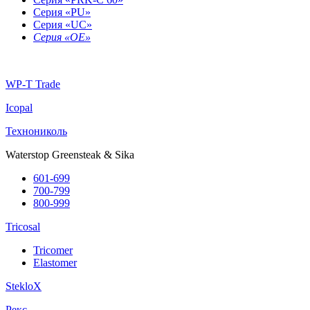
Серия «PU»
Серия «UC»
Серия «OE»
WP-T Trade
Icopal
Технониколь
Waterstop Greensteak & Sika
601-699
700-799
800-999
Tricosal
Tricomer
Elastomer
StekloX
Рекс