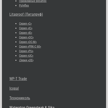
Прижимные Besaflex
Polyflex
Litaproof (Литапруф)
Серия «С»
Серия «IC»
Серия «IE»
Серия «OC»
Серия «OC-M»
Серия «PRK-C 60»
Серия «PU»
Серия «UC»
Серия «OE»
WP-T Trade
Icopal
Технониколь
Waterstop Greensteak & Sika