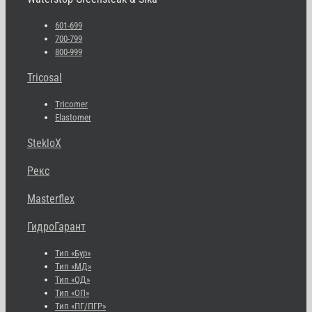
601-699
700-799
800-999
Tricosal
Tricomer
Elastomer
StekloX
Рекс
Masterflex
ГидроГарант
Тип «Бур»
Тип «МД»
Тип «ОД»
Тип «ОП»
Тип «ПГ/ПГР»