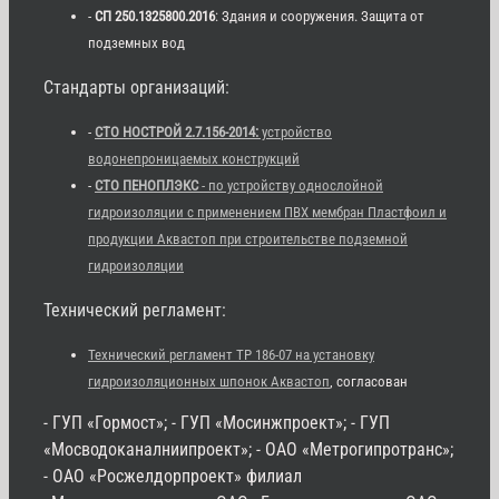
-
СП 250.1325800.2016
: Здания и сооружения. Защита от
подземных вод
Стандарты организаций:
-
СТО НОСТРОЙ 2.7.156-2014:
устройство
водонепроницаемых конструкций
-
СТО ПЕНОПЛЭКС
- по устройству однослойной
гидроизоляции с применением ПВХ мембран Пластфоил и
продукции Аквастоп при строительстве подземной
гидроизоляции
Технический регламент:
Технический регламент ТР 186-07 на установку
гидроизоляционных шпонок Аквастоп
, согласован
- ГУП «Гормост»; - ГУП «Мосинжпроект»; - ГУП
«Мосводоканалниипроект»; - ОАО «Метрогипротранс»;
- ОАО «Росжелдорпроект» филиал