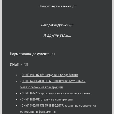
Поворот вертикальный ДЗ
Поворот наружный ДВ
И другие узлы...
Нормативная документация
СНиП и СП:
-
СНиП 2.01.07-85
: нагрузки и воздействия
-
СНиП 52-01-2003 СП 63.13330.2012:
Бетонные и
железобетонные конструкции
-
СНиП II-7-81:
строительство в сейсмических зонах
-
СНиП II-23-81:
стальные конструкции
-
СНиП 3.02-87 СП 45.13330.2017:
земляные сооружения
основания и фундаменты