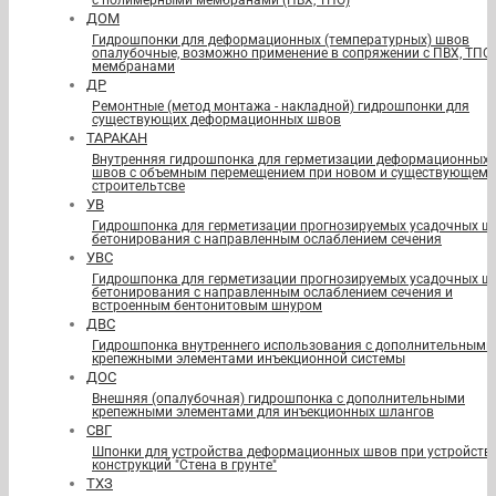
с полимерными мембранами (ПВХ, ТПО)
ДОМ
Гидрошпонки для деформационных (температурных) швов
опалубочные, возможно применение в сопряжении с ПВХ, ТПО
мембранами
ДР
Ремонтные (метод монтажа - накладной) гидрошпонки для
существующих деформационных швов
ТАРАКАН
Внутренняя гидрошпонка для герметизации деформационных
швов с объемным перемещением при новом и существующем
строительтсве
УВ
Гидрошпонка для герметизации прогнозируемых усадочных ш
бетонирования с направленным ослаблением сечения
УВС
Гидрошпонка для герметизации прогнозируемых усадочных ш
бетонирования с направленным ослаблением сечения и
встроенным бентонитовым шнуром
ДВС
Гидрошпонка внутреннего использования с дополнительными
крепежными элементами инъекционной системы
ДОС
Внешняя (опалубочная) гидрошпонка с дополнительными
крепежными элементами для инъекционных шлангов
СВГ
Шпонки для устройства деформационных швов при устройств
конструкций "Стена в грунте"
ТХЗ