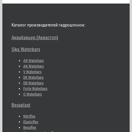
Каталог производителей гидрошпонок:
Аквабарьер
(
Аквастоп
)
Sika Waterbars
AR Waterbars
AK Waterbars
V Waterbars
DK Waterbars
DR Waterbars
Forte Waterbars
O Waterbars
Besaplast
Nitriflex
Elastoflex
Besaflex