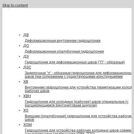
Skip to content
ДВ
Деформационные внутренние гидрошпонки
ДО
Деформационные опалубочные гидрошпонки
ДЗ
Гидрошпонки для деформационных швов ("П" - образные)
ДЗС
Заделочные "п" - образные гидрошпонки для деформационных
швов при сопряжении с существующими конструкциями
ХВ
Внутренние гидрошпонки для устройства герметизации холод
рабочих швов
ХВН
Гидрошпонки для холодных (рабочих) швов специальные (с
расширяющимся бентонитовым шнуром)
ХО
Внешние (опалубочные) гидрошпонки для устройства рабочих
швов
ХОМ
Гидрошпонки для устройства рабочих холодных швов совмест