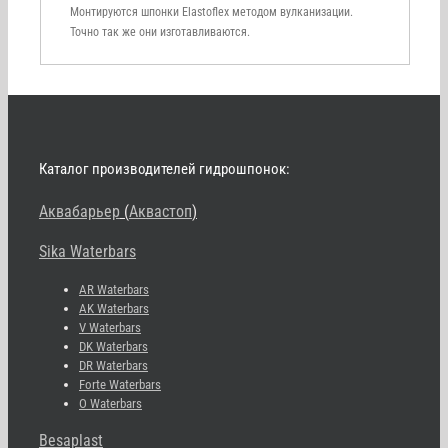
Монтируются шпонки Elastoflex методом вулканизации.
Точно так же они изготавливаются.
Каталог производителей гидрошпонок:
Аквабарьер
(
Аквастоп
)
Sika Waterbars
AR Waterbars
AK Waterbars
V Waterbars
DK Waterbars
DR Waterbars
Forte Waterbars
O Waterbars
Besaplast