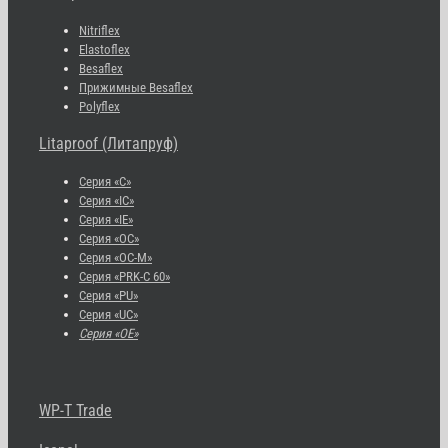
Nitriflex
Elastoflex
Besaflex
Прижимные Besaflex
Polyflex
Litaproof (Литапруф)
Серия «С»
Серия «IC»
Серия «IE»
Серия «OC»
Серия «OC-M»
Серия «PRK-C 60»
Серия «PU»
Серия «UC»
Серия «OE»
WP-T Trade