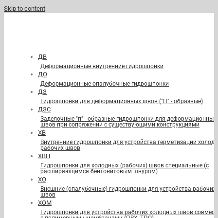
Skip to content
ДВ
Деформационные внутренние гидрошпонки
ДО
Деформационные опалубочные гидрошпонки
ДЗ
Гидрошпонки для деформационных швов ("П" - образные)
ДЗС
Заделочные "п" - образные гидрошпонки для деформационных
швов при сопряжении с существующими конструкциями
ХВ
Внутренние гидрошпонки для устройства герметизации холод
рабочих швов
ХВН
Гидрошпонки для холодных (рабочих) швов специальные (с
расширяющимся бентонитовым шнуром)
ХО
Внешние (опалубочные) гидрошпонки для устройства рабочих
швов
ХОМ
Гидрошпонки для устройства рабочих холодных швов совмест