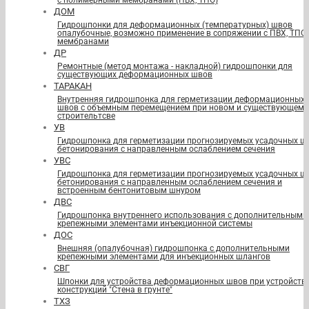
с полимерными мембранами (ПВХ, ТПО)
ДОМ
Гидрошпонки для деформационных (температурных) швов
опалубочные, возможно применение в сопряжении с ПВХ, ТПО
мембранами
ДР
Ремонтные (метод монтажа - накладной) гидрошпонки для
существующих деформационных швов
ТАРАКАН
Внутренняя гидрошпонка для герметизации деформационных
швов с объемным перемещением при новом и существующем
строительтсве
УВ
Гидрошпонка для герметизации прогнозируемых усадочных ш
бетонирования с направленным ослаблением сечения
УВС
Гидрошпонка для герметизации прогнозируемых усадочных ш
бетонирования с направленным ослаблением сечения и
встроенным бентонитовым шнуром
ДВС
Гидрошпонка внутреннего использования с дополнительными
крепежными элементами инъекционной системы
ДОС
Внешняя (опалубочная) гидрошпонка с дополнительными
крепежными элементами для инъекционных шлангов
СВГ
Шпонки для устройства деформационных швов при устройств
конструкций "Стена в грунте"
ТХЗ