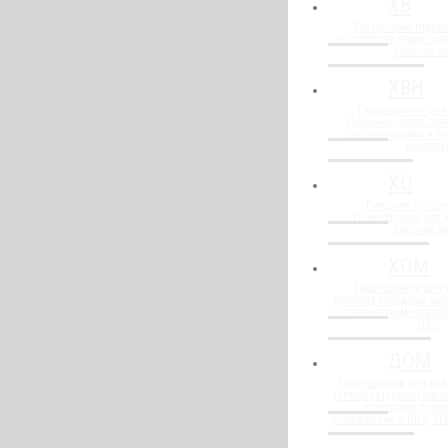
ХВ
Внутренние гидро
устройства герметиз
рабочих ш
ХВН
Гидрошпонки для
(рабочих) швов спе
расширяющимся бе
шнуром
ХО
Внешние (опалу
гидрошпонки для 
рабочих ш
ХОМ
Гидрошпонки для 
рабочих холодных шво
полимерными мембр
ТПО)
ДОМ
Гидрошпонки для де
(температурных) швов
возможно прим
сопряжении с ПВХ, Т