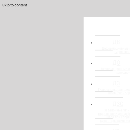
Skip to content
ДВ
Деформационные 
гидрошпо
ДО
Деформационные о
гидрошпо
ДЗ
Гидрошпонки для де
швов ("П" - об
ДЗС
Заделочные "п" -
гидрошпонки для де
швов при сопря
существующими ко