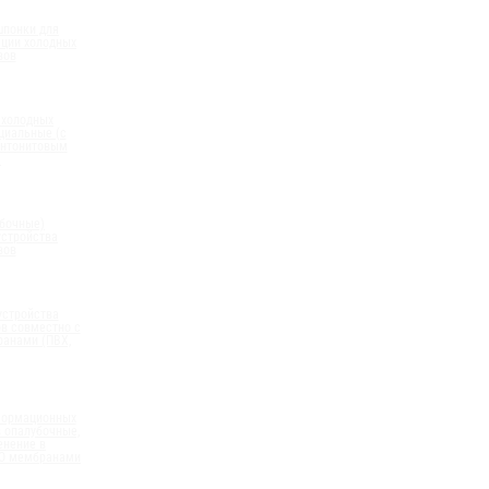
шпонки для
ации холодных
вов
 холодных
циальные (с
нтонитовым
)
бочные)
устройства
вов
устройства
в совместно с
анами (ПВХ,
формационных
 опалубочные,
енение в
ПО мембранами