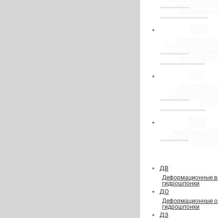
крепежными эл
инъекционной 
ДОС
Внешняя (опалу
гидрошпонка с доп
крепежными элем
инъекционных 
СВГ
Шпонки для уст
деформационных
устройстве конструк
грунте"
ТХЗ
Универсальные г
"Змейка" для дефор
рабочих ш
ДВ
Деформационные в
гидрошпонки
ДО
Деформационные о
гидрошпонки
ДЗ