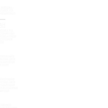
 монтажа -
шпонки для
ормационных
АН
шпонка для
ормационных
еремещением
ествующем
све
ерметизации
дочных швов
аправленным
сечения
ерметизации
дочных швов
аправленным
 и встроенным
 шнуром
треннего
полнительными