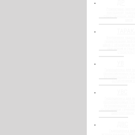
ДР
Ремонтные (метод
накладной) гидро
существующих деф
швов
ТАРАК
Внутренняя гидро
герметизации деф
швов с объемным п
при новом и сущ
строительт
УВ
Гидрошпонка для г
прогнозируемых уса
бетонирования с н
ослаблением 
УВС
Гидрошпонка для г
прогнозируемых уса
бетонирования с н
ослаблением сечения
бентонитовым
ДВС
Гидрошпонка вну
использования с до