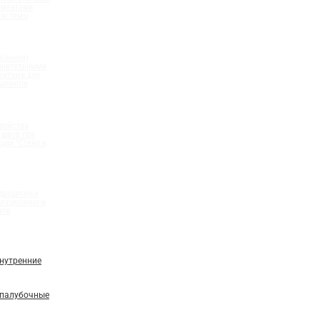
ементами
системы
бочная)
олнительными
ентами для
шлангов
ройства
 швов при
ций "Стена в
идрошпонки
мационных и
вов
нутренние
палубочные