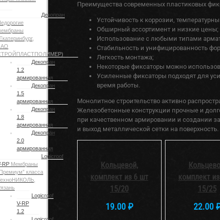
Преимущества современных пластиковых фик
Декопран
Устойчивость к коррозии, температурн
едорогие
Обширный ассортимент и низкие цены;
мембраны
Использование с любыми типами арма
Екатеринбург,
ЗАО
Стабильность и унифицированность фор
СТРОЙПЛАСТПОЛИМЕР)
Легкость монтажа;
Декопран
Некоторые фиксаторы можно использов
1.2
Усиленные фиксаторы подходят для уси
армированная
время работы.
Декопран
1.5
Монолитное строительство активно распростран
армированная
Декопран
Железобетонные конструкции прочные и долгов
1.8
при качественном армировании и создании за
армированная
и выход металлической сетки на поверхность.
Декопран
В
В
2.0
КОРЗИНУ
КОРЗИНУ
армированная
/
/
Logicroof
DETAILS
DETAILS
Кольцевой,
Кольцево
V-RP
Мембраны
Премиум” класса
комплект из 6 шт
комплект из
ТехноНИКОЛЬ,
15/20
15/25
язань
Logicroof
V-RP
19.00
₽
22.00
1.2
Logicroof