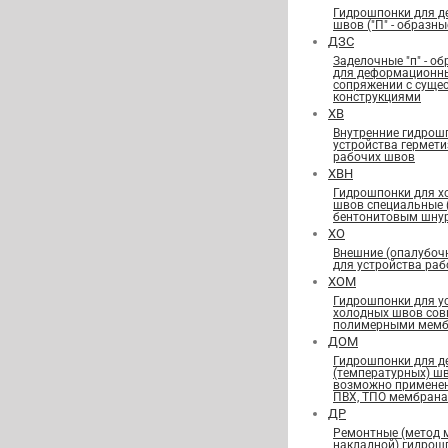
Гидрошпонки для 
швов ("П" - образны
ДЗС
Заделочные "п" - о
для деформационн
сопряжении с сущ
конструкциями
ХВ
Внутренние гидрош
устройства гермет
рабочих швов
ХВН
Гидрошпонки для х
швов специальные
бентонитовым шну
ХО
Внешние (опалубоч
для устройства ра
ХОМ
Гидрошпонки для у
холодных швов сов
полимерными мемб
ДОМ
Гидрошпонки для 
(температурных) ш
возможно применен
ПВХ, ТПО мембран
ДР
Ремонтные (метод 
накладной) гидрош