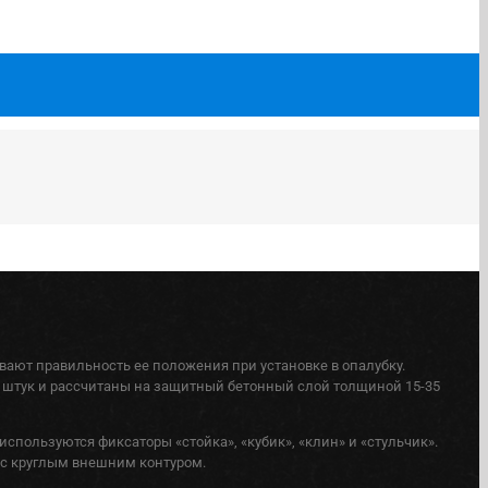
ают правильность ее положения при установке в опалубку.
6 штук и рассчитаны на защитный бетонный слой толщиной 15-35
спользуются фиксаторы «стойка», «кубик», «клин» и «стульчик».
 с круглым внешним контуром.