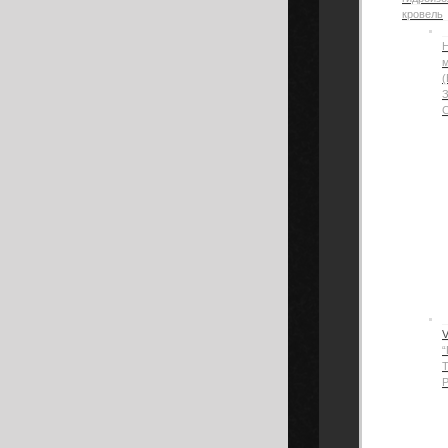
кровель
Н
(
“
Р