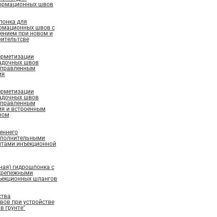
ормационных швов
понка для
рмационных швов с
ением при новом и
ительтсве
ерметизации
адочных швов
аправленным
ия
ерметизации
адочных швов
аправленным
ия и встроенным
ром
еннего
ополнительными
нтами инъекционной
ная) гидрошпонка с
крепежными
ъекционных шлангов
ства
ов при устройстве
в грунте"