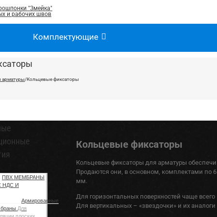
рошпонки "Змейка"
х и рабочих швов
Комплектующие
ксаторы
 арматуры
/
Кольцевые фиксаторы
ные
ционные
Кольцевые фиксаторы
тия
Кольцевые фиксаторы для арматуры обеспечив
Продаются они, в основном, комплектами по 
ПВХ МЕМБРАНЫ
мм.
С НДС И
Для горизонтальных поверхностей чаще всего и
Армированные
Для вертикальных – «звездочки» и их аналоги
мбраны
Для
ляции плоских