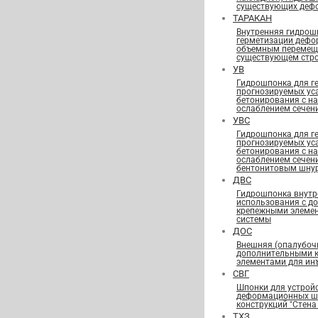
существующих деф
ТАРАКАН
Внутренняя гидрош
герметизации дефо
объемным перемещ
существующем стро
УВ
Гидрошпонка для г
прогнозируемых ус
бетонирования с н
ослаблением сечен
УВС
Гидрошпонка для г
прогнозируемых ус
бетонирования с н
ослаблением сечен
бентонитовым шну
ДВС
Гидрошпонка внутр
использования с д
крепежными элеме
системы
ДОС
Внешняя (опалубоч
дополнительными 
элементами для ин
СВГ
Шпонки для устрой
деформационных шв
конструкций "Стена 
ТХЗ