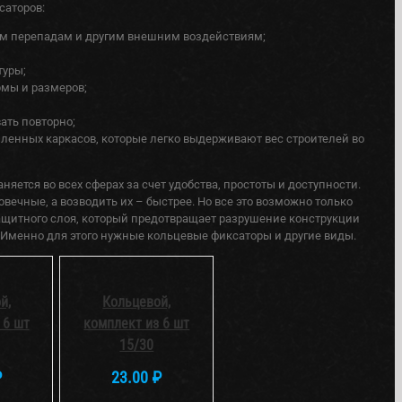
саторов:
ым перепадам и другим внешним воздействиям;
туры;
мы и размеров;
ать повторно;
ленных каркасов, которые легко выдерживают вес строителей во
яется во всех сферах за счет удобства, простоты и доступности.
ечные, а возводить их – быстрее. Но все это возможно только
щитного слоя, который предотвращает разрушение конструкции
 Именно для этого нужные кольцевые фиксаторы и другие виды.
В
КОРЗИНУ
/
DETAILS
й,
Кольцевой,
 6 шт
комплект из 6 шт
15/30
₽
23.00
₽