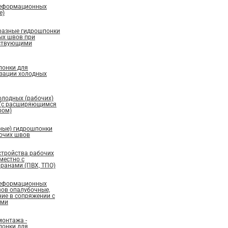
деформационных
е)
бразные гидрошпонки
ых швов при
ествующими
понки для
изации холодных
олодных (рабочих)
 (с расширяющимся
ром)
ные) гидрошпонки
бочих швов
стройства рабочих
местно с
ранами (ПВХ, ТПО)
деформационных
вов опалубочные,
ие в сопряжении с
ами
монтажа -
понки для