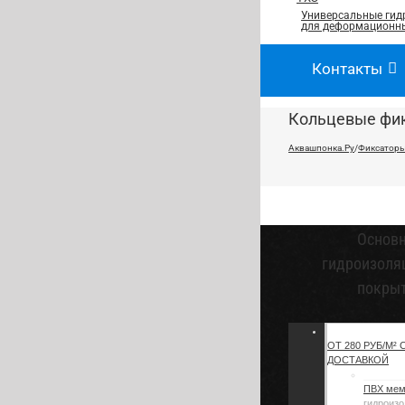
Универсальные гид
для деформационны
Контакты
Кольцевые фи
Аквашпонка.Ру
/
Фиксаторы
Основ
гидроизоля
покры
ОТ 280 РУБ/М² 
ДОСТАВКОЙ
ПВХ ме
гидроизо