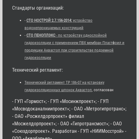
Стандарты организаций:
-
СТО НОСТРОЙ 2.7.156-2014:
устройство
водонепроницаемых конструкций
-
СТО ПЕНОПЛЭКС
- по устройству однослойной
гидроизоляции с применением ПВХ мембран Пластфоил и
продукции Аквастоп при строительстве подземной
гидроизоляции
Технический регламент:
Технический регламент ТР 186-07 на установку
гидроизоляционных шпонок Аквастоп
, согласован
- ГУП «Гормост»; - ГУП «Мосинжпроект»; - ГУП
«Мосводоканалниипроект»; - ОАО «Метрогипротранс»;
- ОАО «Росжелдорпроект» филиал
«Мосжелдорпроект»; - ОАО «Гипротрансмост»; - ОАО
«Союздорпроект». Разработан - ГУП «НИИМосстрой» -
ООО «Аквабарьер»