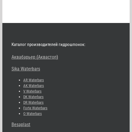
Каталог производителей гидрошпонок:
Аквабарьер
(
Аквастоп
)
Sika Waterbars
AR Waterbars
AK Waterbars
V Waterbars
DK Waterbars
DR Waterbars
Forte Waterbars
O Waterbars
Besaplast