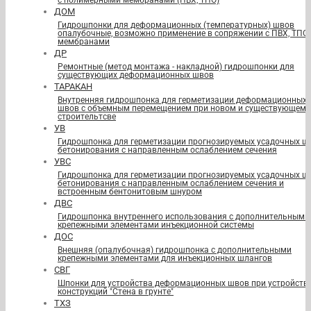
с полимерными мембранами (ПВХ, ТПО)
ДОМ
Гидрошпонки для деформационных (температурных) швов
опалубочные, возможно применение в сопряжении с ПВХ, ТПО
мембранами
ДР
Ремонтные (метод монтажа - накладной) гидрошпонки для
существующих деформационных швов
ТАРАКАН
Внутренняя гидрошпонка для герметизации деформационных
швов с объемным перемещением при новом и существующем
строительтсве
УВ
Гидрошпонка для герметизации прогнозируемых усадочных ш
бетонирования с направленным ослаблением сечения
УВС
Гидрошпонка для герметизации прогнозируемых усадочных ш
бетонирования с направленным ослаблением сечения и
встроенным бентонитовым шнуром
ДВС
Гидрошпонка внутреннего использования с дополнительными
крепежными элементами инъекционной системы
ДОС
Внешняя (опалубочная) гидрошпонка с дополнительными
крепежными элементами для инъекционных шлангов
СВГ
Шпонки для устройства деформационных швов при устройств
конструкций "Стена в грунте"
ТХЗ