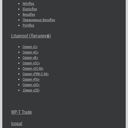
Nitriflex
Elastoflex
Besaflex
Прижимные Besaflex
Polyflex
Litaproof (Литапруф)
Серия «С»
Серия «IC»
Серия «IE»
Серия «OC»
Серия «OC-M»
Серия «PRK-C 60»
Серия «PU»
Серия «UC»
Серия «OE»
WP-T Trade
Icopal