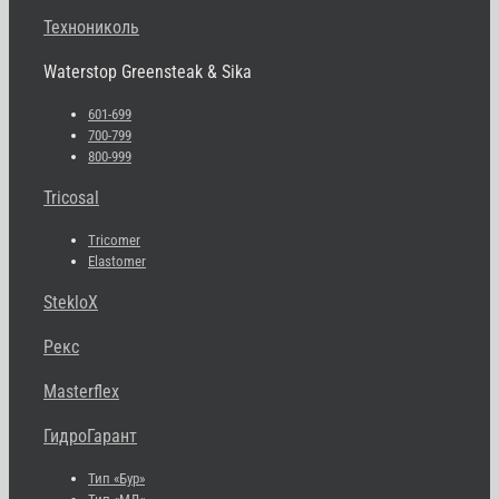
Технониколь
Waterstop Greensteak & Sika
601-699
700-799
800-999
Tricosal
Tricomer
Elastomer
StekloX
Рекс
Masterflex
ГидроГарант
Тип «Бур»