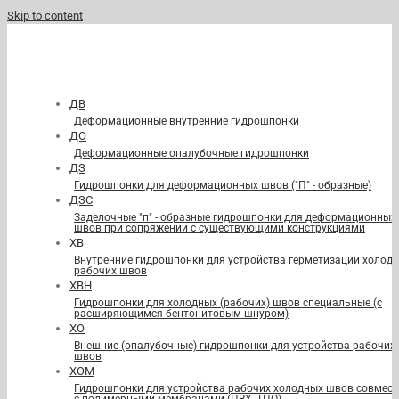
Skip to content
ДВ
Деформационные внутренние гидрошпонки
ДО
Деформационные опалубочные гидрошпонки
ДЗ
Гидрошпонки для деформационных швов ("П" - образные)
ДЗС
Заделочные "п" - образные гидрошпонки для деформационных
швов при сопряжении с существующими конструкциями
ХВ
Внутренние гидрошпонки для устройства герметизации холод
рабочих швов
ХВН
Гидрошпонки для холодных (рабочих) швов специальные (с
расширяющимся бентонитовым шнуром)
ХО
Внешние (опалубочные) гидрошпонки для устройства рабочих
швов
ХОМ
Гидрошпонки для устройства рабочих холодных швов совмест