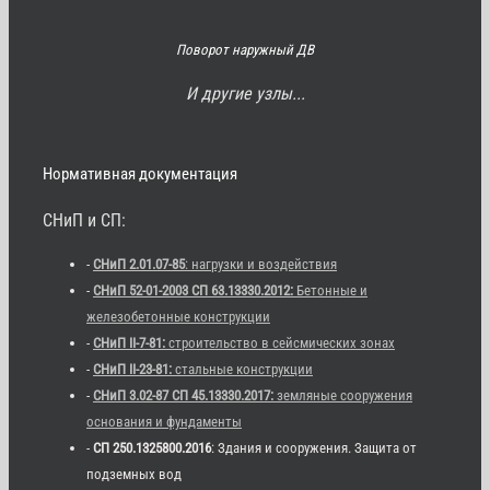
Поворот наружный ДВ
И другие узлы...
Нормативная документация
СНиП и СП:
-
СНиП 2.01.07-85
: нагрузки и воздействия
-
СНиП 52-01-2003 СП 63.13330.2012:
Бетонные и
железобетонные конструкции
-
СНиП II-7-81:
строительство в сейсмических зонах
-
СНиП II-23-81:
стальные конструкции
-
СНиП 3.02-87 СП 45.13330.2017:
земляные сооружения
основания и фундаменты
-
СП 250.1325800.2016
: Здания и сооружения. Защита от
подземных вод