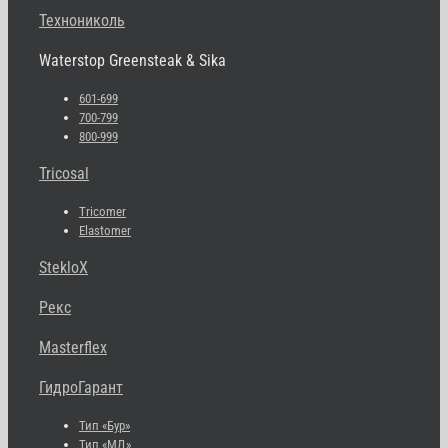
Технониколь
Waterstop Greensteak & Sika
601-699
700-799
800-999
Tricosal
Tricomer
Elastomer
StekloX
Рекс
Masterflex
ГидроГарант
Тип «Бур»
Тип «МД»