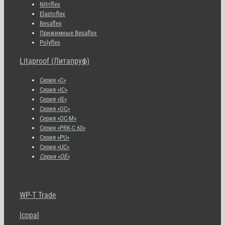
Nitriflex
Elastoflex
Besaflex
Прижимные Besaflex
Polyflex
Litaproof (Литапруф)
Серия «С»
Серия «IC»
Серия «IE»
Серия «OC»
Серия «OC-M»
Серия «PRK-C 60»
Серия «PU»
Серия «UC»
Серия «OE»
WP-T Trade
Icopal