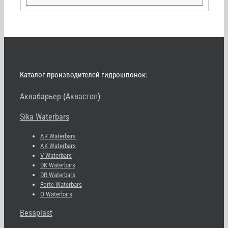
Каталог производителей гидрошпонок:
Аквабарьер
(
Аквастоп
)
Sika Waterbars
AR Waterbars
AK Waterbars
V Waterbars
DK Waterbars
DR Waterbars
Forte Waterbars
O Waterbars
Besaplast