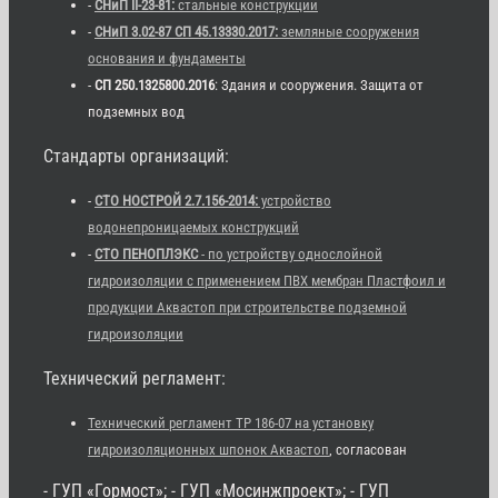
-
СНиП II-23-81:
стальные конструкции
-
СНиП 3.02-87 СП 45.13330.2017:
земляные сооружения
основания и фундаменты
-
СП 250.1325800.2016
: Здания и сооружения. Защита от
подземных вод
Стандарты организаций:
-
СТО НОСТРОЙ 2.7.156-2014:
устройство
водонепроницаемых конструкций
-
СТО ПЕНОПЛЭКС
- по устройству однослойной
гидроизоляции с применением ПВХ мембран Пластфоил и
продукции Аквастоп при строительстве подземной
гидроизоляции
Технический регламент:
Технический регламент ТР 186-07 на установку
гидроизоляционных шпонок Аквастоп
, согласован
- ГУП «Гормост»; - ГУП «Мосинжпроект»; - ГУП