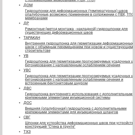
с полимерными мембранами (ПВХ, ТПО)
ДОМ
Гидрошпонки для деформационных (температурных) швов
опалубочные, возможно применение в сопряжении с ПВХ, ТПО
мембранами
ДР
Ремонтные (метод монтажа - накладной) гидрошпонки для
существующих деформационных швов
ТАРАКАН
Внутренняя гидрошпонка для герметизации деформационных
швов с объемным перемещением при новом и существующем
строительтсве
УВ
Гидрошпонка для герметизации прогнозируемых усадочных ш
бетонирования с направленным ослаблением сечения
УВС
Гидрошпонка для герметизации прогнозируемых усадочных ш
бетонирования с направленным ослаблением сечения и
встроенным бентонитовым шнуром
ДВС
Гидрошпонка внутреннего использования с дополнительными
крепежными элементами инъекционной системы
ДОС
Внешняя (опалубочная) гидрошпонка с дополнительными
крепежными элементами для инъекционных шлангов
СВГ
Шпонки для устройства деформационных швов при устройств
конструкций "Стена в грунте"
ТХЗ