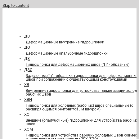
Skip to content
ДВ
Деформационные внутренние гидрошпонки
ДО
Деформационные опалубочные гидрошпонки
ДЗ
Гидрошпонки для деформационных швов ("П" - образные)
ДЗС
Заделочные "п" - образные гидрошпонки для деформационных
швов при сопряжении с существующими конструкциями
ХВ
Внутренние гидрошпонки для устройства герметизации холод
рабочих швов
ХВН
Гидрошпонки для холодных (рабочих) швов специальные (с
расширяющимся бентонитовым шнуром)
ХО
Внешние (опалубочные) гидрошпонки для устройства рабочих
швов
ХОМ
Гидрошпонки для устройства рабочих холодных швов совмест