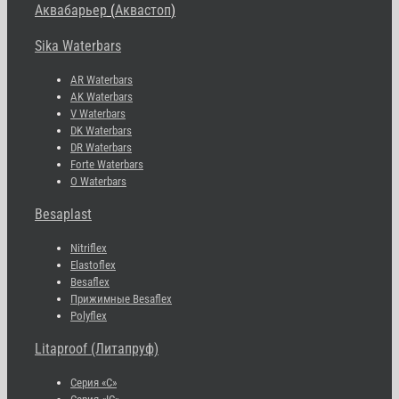
Аквабарьер
(
Аквастоп
)
Sika Waterbars
AR Waterbars
AK Waterbars
V Waterbars
DK Waterbars
DR Waterbars
Forte Waterbars
O Waterbars
Besaplast
Nitriflex
Elastoflex
Besaflex
Прижимные Besaflex
Polyflex
Litaproof (Литапруф)
Серия «С»