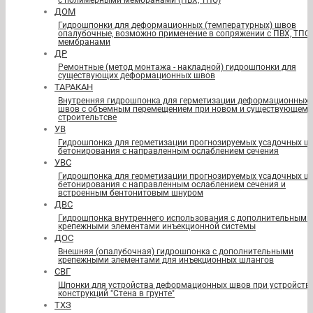
с полимерными мембранами (ПВХ, ТПО)
ДОМ
Гидрошпонки для деформационных (температурных) швов
опалубочные, возможно применение в сопряжении с ПВХ, ТПО
мембранами
ДР
Ремонтные (метод монтажа - накладной) гидрошпонки для
существующих деформационных швов
ТАРАКАН
Внутренняя гидрошпонка для герметизации деформационных
швов с объемным перемещением при новом и существующем
строительтсве
УВ
Гидрошпонка для герметизации прогнозируемых усадочных ш
бетонирования с направленным ослаблением сечения
УВС
Гидрошпонка для герметизации прогнозируемых усадочных ш
бетонирования с направленным ослаблением сечения и
встроенным бентонитовым шнуром
ДВС
Гидрошпонка внутреннего использования с дополнительными
крепежными элементами инъекционной системы
ДОС
Внешняя (опалубочная) гидрошпонка с дополнительными
крепежными элементами для инъекционных шлангов
СВГ
Шпонки для устройства деформационных швов при устройств
конструкций "Стена в грунте"
ТХЗ