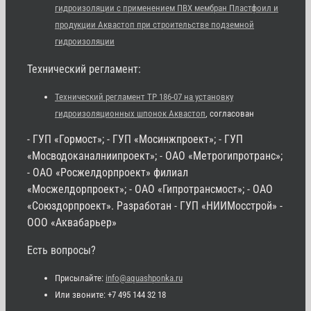
гидроизоляции с применением ПВХ мембран Пластфоил и
продукции Аквастоп при строительстве подземной
гидроизоляции
Технический регламент:
Технический регламент ТР 186-07 на установку
гидроизоляционных шпонок Аквастоп
, согласован
- ГУП «Гормост»; - ГУП «Мосинжпроект»; - ГУП
«Мосводоканалниипроект»; - ОАО «Метрогипротранс»;
- ОАО «Росжелдорпроект» филиал
«Мосжелдорпроект»; - ОАО «Гипротрансмост»; - ОАО
«Союздорпроект». Разработан - ГУП «НИИМосстрой» -
ООО «Аквабарьер»
Есть вопросы?
Присылайте:
info@aquashponka.ru
Или звоните: +7 495 144 32 18