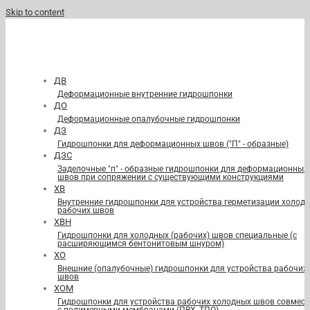
Skip to content
ДВ
Деформационные внутренние гидрошпонки
ДО
Деформационные опалубочные гидрошпонки
ДЗ
Гидрошпонки для деформационных швов ("П" - образные)
ДЗС
Заделочные "п" - образные гидрошпонки для деформационных
швов при сопряжении с существующими конструкциями
ХВ
Внутренние гидрошпонки для устройства герметизации холод
рабочих швов
ХВН
Гидрошпонки для холодных (рабочих) швов специальные (с
расширяющимся бентонитовым шнуром)
ХО
Внешние (опалубочные) гидрошпонки для устройства рабочих
швов
ХОМ
Гидрошпонки для устройства рабочих холодных швов совмест