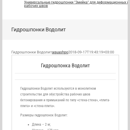
Универсальные гидрошпонки "Змейка" для деформационных и
рабочих швов
Гидрошпонки Водолит
Гидрошпонки Водолит
aquashpo
2018-09-17T19:43:19+03:00
Гидрошпонка Водолит
Гидрошпонки Водолит используются в монолитном
строительстве для обустройства рабочих швов
бетонирования и примыканий по типу «стена-стена», «плита-
плита» и «стена-плита».
Размеры гидрошпонок Водолит:
Длина – 2 м;