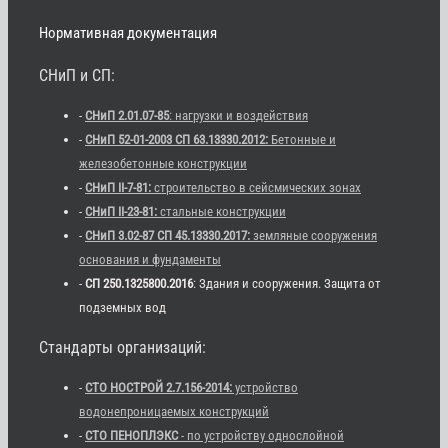
Нормативная документация
СНиП и СП:
-
СНиП 2.01.07-85
: нагрузки и воздействия
-
СНиП 52-01-2003 СП 63.13330.2012:
Бетонные и
железобетонные конструкции
-
СНиП II-7-81:
строительство в сейсмических зонах
-
СНиП II-23-81:
стальные конструкции
-
СНиП 3.02-87 СП 45.13330.2017:
земляные сооружения
основания и фундаменты
-
СП 250.1325800.2016
: Здания и сооружения. Защита от
подземных вод
Стандарты организаций:
-
СТО НОСТРОЙ 2.7.156-2014:
устройство
водонепроницаемых конструкций
-
СТО ПЕНОПЛЭКС
- по устройству однослойной