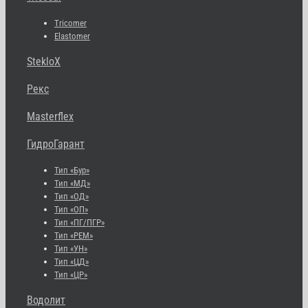
Tricomer
Elastomer
StekloX
Рекс
Masterflex
ГидроГарант
Тип «Бур»
Тип «МД»
Тип «ОД»
Тип «ОП»
Тип «ПГ/ПГР»
Тип «РЕМ»
Тип «УН»
Тип «ЦД»
Тип «ЦР»
Водолит