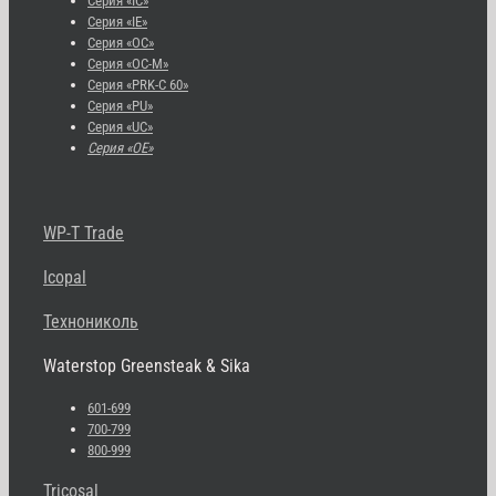
Серия «IC»
Серия «IE»
Серия «OC»
Серия «OC-M»
Серия «PRK-C 60»
Серия «PU»
Серия «UC»
Серия «OE»
WP-T Trade
Icopal
Технониколь
Waterstop Greensteak & Sika
601-699
700-799
800-999
Tricosal