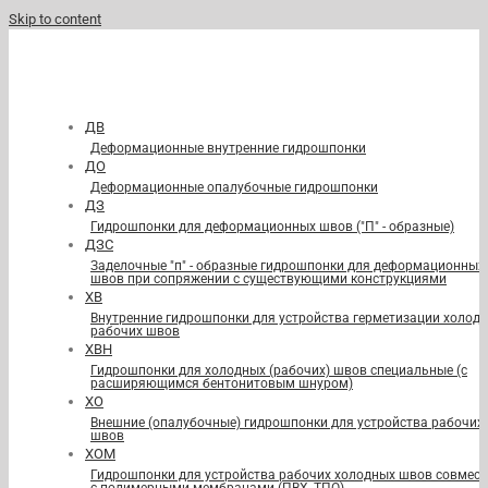
Skip to content
ДВ
Деформационные внутренние гидрошпонки
ДО
Деформационные опалубочные гидрошпонки
ДЗ
Гидрошпонки для деформационных швов ("П" - образные)
ДЗС
Заделочные "п" - образные гидрошпонки для деформационных
швов при сопряжении с существующими конструкциями
ХВ
Внутренние гидрошпонки для устройства герметизации холод
рабочих швов
ХВН
Гидрошпонки для холодных (рабочих) швов специальные (с
расширяющимся бентонитовым шнуром)
ХО
Внешние (опалубочные) гидрошпонки для устройства рабочих
швов
ХОМ
Гидрошпонки для устройства рабочих холодных швов совмест