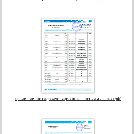
Прайс-лист на гидроизоляционные шпонки Аквастоп.pdf