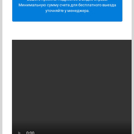
Минимальную сумму счета для бесплатного выезда
В общем, вся центральная часть России, Кавказ,
уточняйте у менеджера.
Южные регионы и новые регионы.