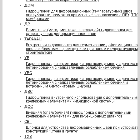
с полимерными мембранами (ПВХ, ТПО)
ДОМ
Гидрошпонки для деформационных (температурных) швов
опалубочные, возможно применение в сопряжении с ПВХ, ТПО
мембранами
ДР
Ремонтные (метод монтажа - накладной) гидрошпонки для
существующих деформационных швов
ТАРАКАН
Внутренняя гидрошпонка для герметизации деформационных
швов с объемным перемещением при новом и существующем
строительтсве
УВ
Гидрошпонка для герметизации прогнозируемых усадочных ш
бетонирования с направленным ослаблением сечения
УВС
Гидрошпонка для герметизации прогнозируемых усадочных ш
бетонирования с направленным ослаблением сечения и
встроенным бентонитовым шнуром
ДВС
Гидрошпонка внутреннего использования с дополнительными
крепежными элементами инъекционной системы
ДОС
Внешняя (опалубочная) гидрошпонка с дополнительными
крепежными элементами для инъекционных шлангов
СВГ
Шпонки для устройства деформационных швов при устройств
конструкций "Стена в грунте"
ТХЗ