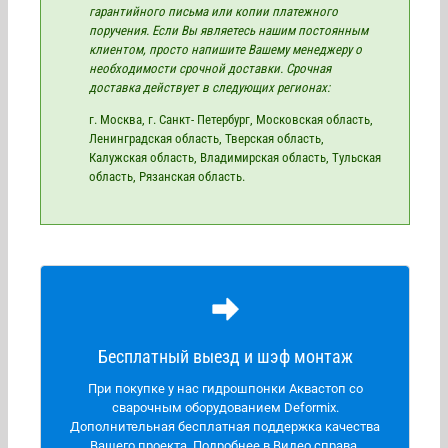
гарантийного письма или копии платежного
поручения. Если Вы являетесь нашим постоянным
клиентом, просто напишите Вашему менеджеру о
необходимости срочной доставки. Срочная
доставка действует в следующих регионах:
г. Москва, г. Санкт- Петербург, Московская область,
Ленинградская область, Тверская область,
Калужская область, Владимирская область, Тульская
область, Рязанская область.
Регионы для выезда:
Бесплатный выезд и шэф монтаж
Города и области: Москва, Санкт- Петербург,
Воронеж, Тверь, Смоленск, Калуга, Ростов на Дону,
При покупке у нас гидрошпонки Аквастоп со
Краснодар, Крым, Донецк, Луганск, Херсон,
сварочным оборудованием Deformix.
Запорожская область, Мариуполь, Астрахань,
Дополнительная бесплатная поддержка качества
Волгоград, Кавказ.
Вашего проекта. Подробнее в Видео справа.