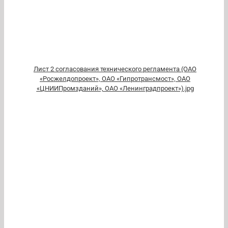
Лист 2 согласования технического регламента (ОАО
«Росжелдопроект», ОАО «Гипротрансмост», ОАО
«ЦНИИПромзданий», ОАО «Ленинградпроект»).jpg