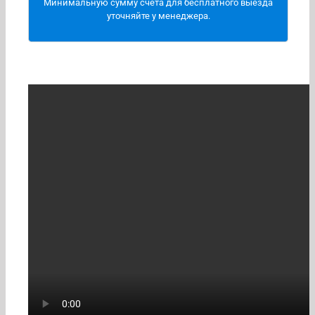
Минимальную сумму счета для бесплатного выезда
В общем, вся центральная часть России, Кавказ,
уточняйте у менеджера.
Южные регионы и новые регионы.