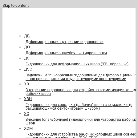
Skip to content
ДВ
Деформационные внутренние гидрошпонки
ДО
Деформационные опалубочные гидрошпонки
ДЗ
Гидрошпонки для деформационных швов ("П" - образные)
ДЗС
Заделочные "п" - образные гидрошпонки для деформационных
швов при сопряжении с существующими конструкциями
ХВ
Внутренние гидрошпонки для устройства герметизации холод
рабочих швов
ХВН
Гидрошпонки для холодных (рабочих) швов специальные (с
расширяющимся бентонитовым шнуром)
ХО
Внешние (опалубочные) гидрошпонки для устройства рабочих
швов
ХОМ
Гидрошпонки для устройства рабочих холодных швов совмест