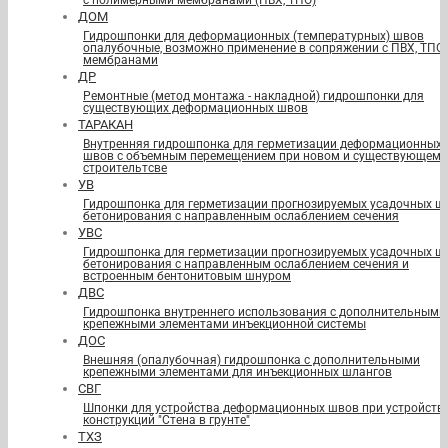
с полимерными мембранами (ПВХ, ТПО)
ДОМ
Гидрошпонки для деформационных (температурных) швов
опалубочные, возможно применение в сопряжении с ПВХ, ТПО
мембранами
ДР
Ремонтные (метод монтажа - накладной) гидрошпонки для
существующих деформационных швов
ТАРАКАН
Внутренняя гидрошпонка для герметизации деформационных
швов с объемным перемещением при новом и существующем
строительтсве
УВ
Гидрошпонка для герметизации прогнозируемых усадочных ш
бетонирования с направленным ослаблением сечения
УВС
Гидрошпонка для герметизации прогнозируемых усадочных ш
бетонирования с направленным ослаблением сечения и
встроенным бентонитовым шнуром
ДВС
Гидрошпонка внутреннего использования с дополнительными
крепежными элементами инъекционной системы
ДОС
Внешняя (опалубочная) гидрошпонка с дополнительными
крепежными элементами для инъекционных шлангов
СВГ
Шпонки для устройства деформационных швов при устройств
конструкций "Стена в грунте"
ТХЗ