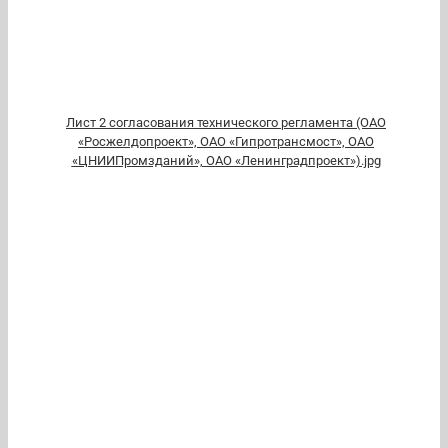
Лист 2 согласования технического регламента (ОАО
«Росжелдопроект», ОАО «Гипротрансмост», ОАО
«ЦНИИПромзданий», ОАО «Ленинградпроект»).jpg