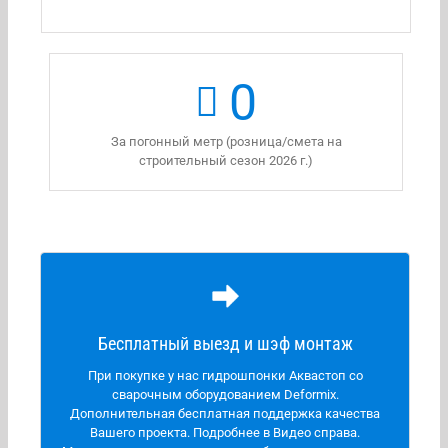
0
За погонный метр (розница/смета на
строительный сезон 2026 г.)
Регионы для выезда:
Бесплатный выезд и шэф монтаж
Города и области: Москва, Санкт- Петербург,
Воронеж, Тверь, Смоленск, Калуга, Ростов на Дону,
При покупке у нас гидрошпонки Аквастоп со
Краснодар, Крым, Донецк, Луганск, Херсон,
сварочным оборудованием Deformix.
Запорожская область, Мариуполь, Астрахань,
Дополнительная бесплатная поддержка качества
Волгоград, Кавказ.
Вашего проекта. Подробнее в Видео справа.