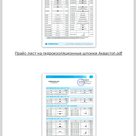
Прайс-лист на гидроизоляционные шпонки Аквастоп.pdf