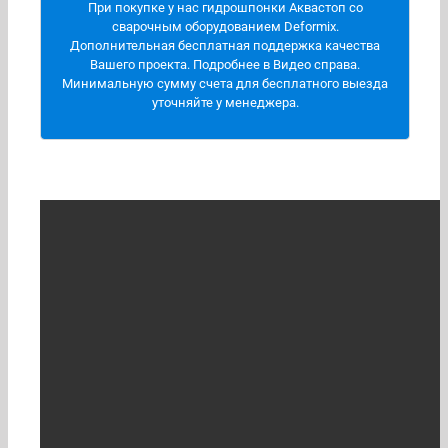
При покупке у нас гидрошпонки Аквастоп со
Краснодар, Крым, Донецк, Луганск, Херсон,
сварочным оборудованием Deformix.
Запорожская область, Мариуполь, Астрахань,
Дополнительная бесплатная поддержка качества
Волгоград, Кавказ.
Вашего проекта. Подробнее в Видео справа.
Минимальную сумму счета для бесплатного выезда
В общем, вся центральная часть России, Кавказ,
уточняйте у менеджера.
Южные регионы и новые регионы.