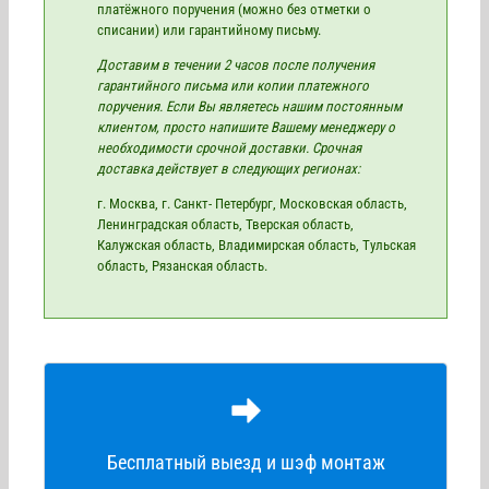
платёжного поручения (можно без отметки о
списании) или гарантийному письму.
Доставим в течении 2 часов после получения
гарантийного письма или копии платежного
поручения. Если Вы являетесь нашим постоянным
клиентом, просто напишите Вашему менеджеру о
необходимости срочной доставки. Срочная
доставка действует в следующих регионах:
г. Москва, г. Санкт- Петербург, Московская область,
Ленинградская область, Тверская область,
Калужская область, Владимирская область, Тульская
область, Рязанская область.
Регионы для выезда:
Бесплатный выезд и шэф монтаж
Города и области: Москва, Санкт- Петербург,
Воронеж, Тверь, Смоленск, Калуга, Ростов на Дону,