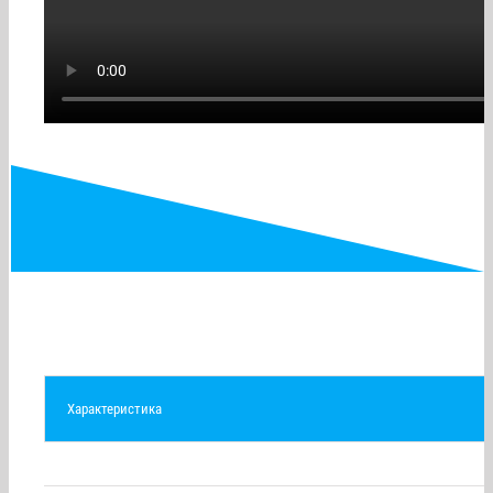
Технические характеристики ХОМ-320-4/20
ТЭП
Характеристика
Твердость по Шор, А (ед. Шор)