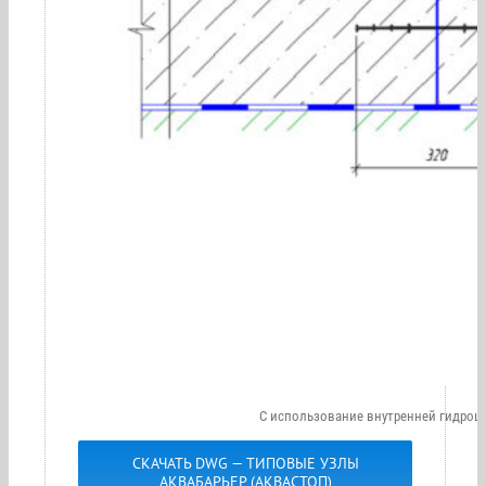
С использование внутренней гидрош
СКАЧАТЬ DWG — ТИПОВЫЕ УЗЛЫ
АКВАБАРЬЕР (АКВАСТОП)