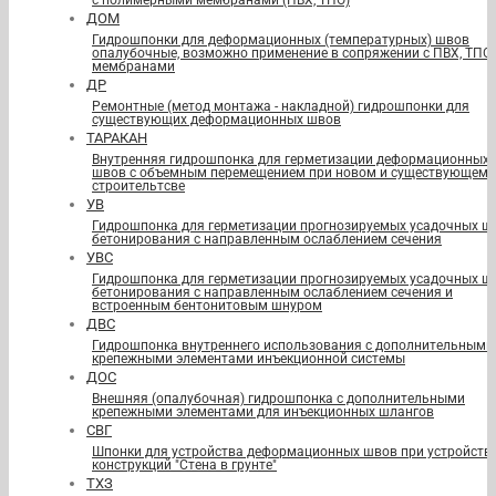
с полимерными мембранами (ПВХ, ТПО)
ДОМ
Гидрошпонки для деформационных (температурных) швов
опалубочные, возможно применение в сопряжении с ПВХ, ТПО
мембранами
ДР
Ремонтные (метод монтажа - накладной) гидрошпонки для
существующих деформационных швов
ТАРАКАН
Внутренняя гидрошпонка для герметизации деформационных
швов с объемным перемещением при новом и существующем
строительтсве
УВ
Гидрошпонка для герметизации прогнозируемых усадочных ш
бетонирования с направленным ослаблением сечения
УВС
Гидрошпонка для герметизации прогнозируемых усадочных ш
бетонирования с направленным ослаблением сечения и
встроенным бентонитовым шнуром
ДВС
Гидрошпонка внутреннего использования с дополнительными
крепежными элементами инъекционной системы
ДОС
Внешняя (опалубочная) гидрошпонка с дополнительными
крепежными элементами для инъекционных шлангов
СВГ
Шпонки для устройства деформационных швов при устройств
конструкций "Стена в грунте"
ТХЗ