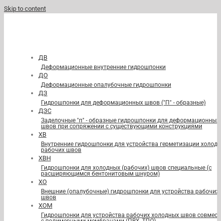
Skip to content
ДВ
Деформационные внутренние гидрошпонки
ДО
Деформационные опалубочные гидрошпонки
ДЗ
Гидрошпонки для деформационных швов ("П" - образные)
ДЗС
Заделочные "п" - образные гидрошпонки для деформационных
швов при сопряжении с существующими конструкциями
ХВ
Внутренние гидрошпонки для устройства герметизации холод
рабочих швов
ХВН
Гидрошпонки для холодных (рабочих) швов специальные (с
расширяющимся бентонитовым шнуром)
ХО
Внешние (опалубочные) гидрошпонки для устройства рабочих
швов
ХОМ
Гидрошпонки для устройства рабочих холодных швов совмест