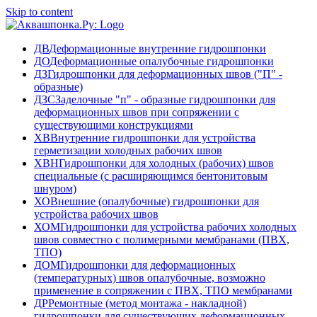
Skip to content
ДВ
Деформационные внутренние гидрошпонки
ДО
Деформационные опалубочные гидрошпонки
ДЗ
Гидрошпонки для деформационных швов ("П" -
образные)
ДЗС
Заделочные "п" - образные гидрошпонки для
деформационных швов при сопряжении с
существующими конструкциями
ХВ
Внутренние гидрошпонки для устройства
герметизации холодных рабочих швов
ХВН
Гидрошпонки для холодных (рабочих) швов
специальные (с расширяющимся бентонитовым
шнуром)
ХО
Внешние (опалубочные) гидрошпонки для
устройства рабочих швов
ХОМ
Гидрошпонки для устройства рабочих холодных
швов совместно с полимерными мембранами (ПВХ,
ТПО)
ДОМ
Гидрошпонки для деформационных
(температурных) швов опалубочные, возможно
применение в сопряжении с ПВХ, ТПО мембранами
ДР
Ремонтные (метод монтажа - накладной)
гидрошпонки для существующих деформационных