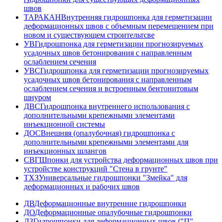
швов
ТАРАКАН
Внутренняя гидрошпонка для герметизации
деформационных швов с объемным перемещением при
новом и существующем строительтсве
УВ
Гидрошпонка для герметизации прогнозируемых
усадочных швов бетонирования с направленным
ослаблением сечения
УВС
Гидрошпонка для герметизации прогнозируемых
усадочных швов бетонирования с направленным
ослаблением сечения и встроенным бентонитовым
шнуром
ДВС
Гидрошпонка внутреннего использования с
дополнительными крепежными элементами
инъекционной системы
ДОС
Внешняя (опалубочная) гидрошпонка с
дополнительными крепежными элементами для
инъекционных шлангов
СВГ
Шпонки для устройства деформационных швов при
устройстве конструкций "Стена в грунте"
ТХЗ
Универсальные гидрошпонки "Змейка" для
деформационных и рабочих швов
ДВ
Деформационные внутренние гидрошпонки
ДО
Деформационные опалубочные гидрошпонки
ДЗ
Гидрошпонки для деформационных швов ("П" -