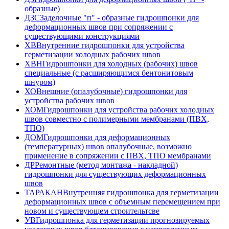
образные)
ДЗС
Заделочные "п" - образные гидрошпонки для
деформационных швов при сопряжении с
существующими конструкциями
ХВ
Внутренние гидрошпонки для устройства
герметизации холодных рабочих швов
ХВН
Гидрошпонки для холодных (рабочих) швов
специальные (с расширяющимся бентонитовым
шнуром)
ХО
Внешние (опалубочные) гидрошпонки для
устройства рабочих швов
ХОМ
Гидрошпонки для устройства рабочих холодных
швов совместно с полимерными мембранами (ПВХ,
ТПО)
ДОМ
Гидрошпонки для деформационных
(температурных) швов опалубочные, возможно
применение в сопряжении с ПВХ, ТПО мембранами
ДР
Ремонтные (метод монтажа - накладной)
гидрошпонки для существующих деформационных
швов
ТАРАКАН
Внутренняя гидрошпонка для герметизации
деформационных швов с объемным перемещением при
новом и существующем строительтсве
УВ
Гидрошпонка для герметизации прогнозируемых