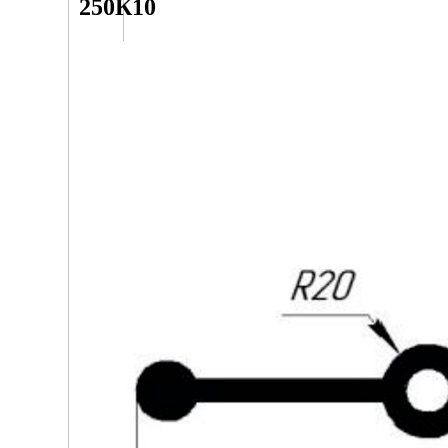
250К10