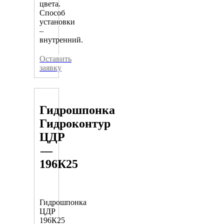
цвета.
Способ
установки
–
внутренний.
Оставить
заявку
Гидрошпонка
Гидроконтур
ЦДР
—
196К25
Гидрошпонка
ЦДР
196К25