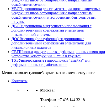
усадочных швов бетонирования с направленным
ослаблением сечения
УВС
Гидрошпонка для герметизации прогнозируемых
усадочных швов бетонирования с направленным
ослаблением сечения и встроенным бентонитовым
шнуром
ДВС
Гидрошпонка внутреннего использования с
дополнительными крепежными элементами
инъекционной системы
ДОС
Внешняя (опалубочная) гидрошпонка с
дополнительными крепежными элементами для
инъекционных шлангов
СВГ
Шпонки для устройства деформационных швов при
устройстве конструкций "Стена в грунте"
ТХЗ
Универсальные гидрошпонки "Змейка" для
деформационных и рабочих швов
Меню - комплектующие
Закрыть меню - комплектующие
Контакты
Москва:
Телефон:
+7 495 144 32 18