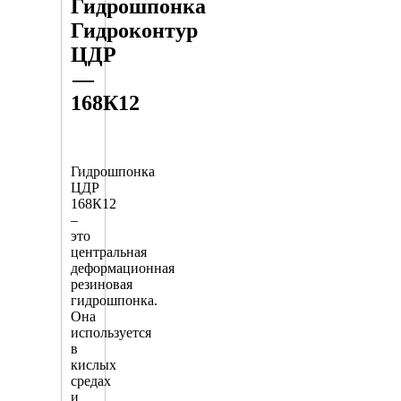
Гидрошпонка
Гидроконтур
ЦДР
—
168К12
Гидрошпонка
ЦДР
168К12
–
это
центральная
деформационная
резиновая
гидрошпонка.
Она
используется
в
кислых
средах
и