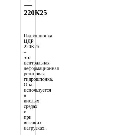
—
220К25
Гидрошпонка
ЦДР
220К25
–
это
центральная
деформационная
резиновая
гидрошпонка.
Она
используется
в
кислых
средах
и
при
высоких
нагрузках..