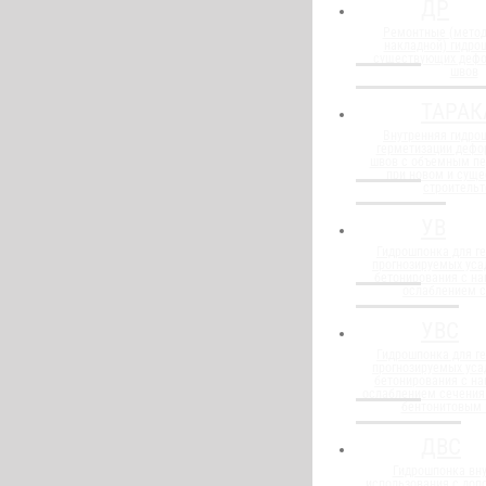
ДР
Ремонтные (метод
накладной) гидро
существующих деф
швов
ТАРАК
Внутренняя гидро
герметизации деф
швов с объемным п
при новом и сущ
строительт
УВ
Гидрошпонка для г
прогнозируемых уса
бетонирования с н
ослаблением 
УВС
Гидрошпонка для г
прогнозируемых уса
бетонирования с н
ослаблением сечения
бентонитовым
ДВС
Гидрошпонка вну
использования с до