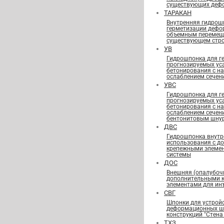
существующих деф
ТАРАКАН
Внутренняя гидрош
герметизации дефо
объемным перемещ
существующем стро
УВ
Гидрошпонка для г
прогнозируемых ус
бетонирования с н
ослаблением сечен
УВС
Гидрошпонка для г
прогнозируемых ус
бетонирования с н
ослаблением сечен
бентонитовым шну
ДВС
Гидрошпонка внутр
использования с д
крепежными элеме
системы
ДОС
Внешняя (опалубоч
дополнительными 
элементами для ин
СВГ
Шпонки для устрой
деформационных шв
конструкций "Стена 
ТХЗ