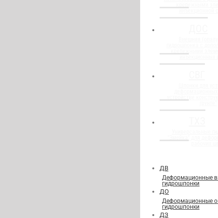
крепежными эл
инъекционной 
ДОС
Внешняя (опалу
гидрошпонка с доп
крепежными элем
инъекционных 
СВГ
Шпонки для уст
деформационных
устройстве конструк
грунте"
ТХЗ
Универсальные г
"Змейка" для дефор
рабочих ш
ДВ
Деформационные в
гидрошпонки
ДО
Деформационные о
гидрошпонки
ДЗ