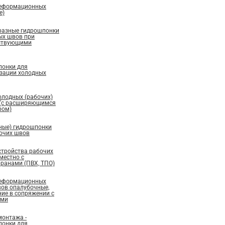
деформационных
е)
бразные гидрошпонки
ых швов при
ествующими
понки для
изации холодных
олодных (рабочих)
 (с расширяющимся
ром)
ные) гидрошпонки
бочих швов
стройства рабочих
местно с
ранами (ПВХ, ТПО)
деформационных
вов опалубочные,
ие в сопряжении с
ами
монтажа -
понки для