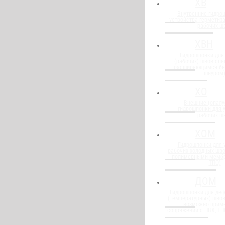
ХВ
Внутренние гидро
устройства герметиз
рабочих ш
ХВН
Гидрошпонки для
(рабочих) швов спе
расширяющимся бе
шнуром
ХО
Внешние (опалу
гидрошпонки для 
рабочих ш
ХОМ
Гидрошпонки для 
рабочих холодных шво
полимерными мембр
ТПО)
ДОМ
Гидрошпонки для де
(температурных) швов
возможно прим
сопряжении с ПВХ, Т