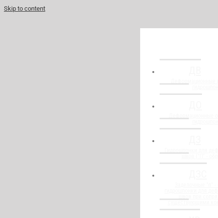
Skip to content
ДВ
Деформационные 
гидрошпо
ДО
Деформационные о
гидрошпо
ДЗ
Гидрошпонки для де
швов ("П" - об
ДЗС
Заделочные "п" -
гидрошпонки для де
швов при сопря
существующими ко