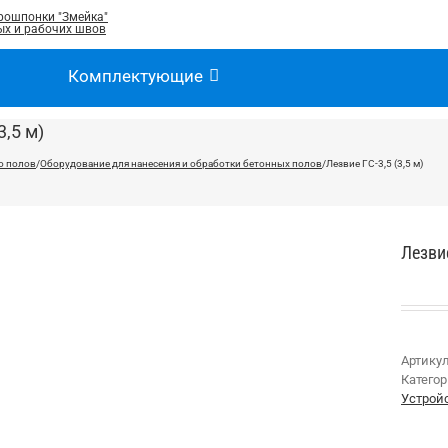
рошпонки "Змейка"
х и рабочих швов
Комплектующие
3,5 м)
о полов
/
Оборудование для нанесения и обработки бетонных полов
/
Лезвие ГС-3,5 (3,5 м)
Лезвие
Артику
Катего
Устрой