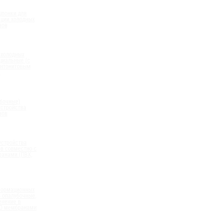
шпонки для
ации холодных
вов
 холодных
циальные (с
нтонитовым
)
бочные)
устройства
вов
устройства
в совместно с
анами (ПВХ,
формационных
 опалубочные,
енение в
ПО мембранами