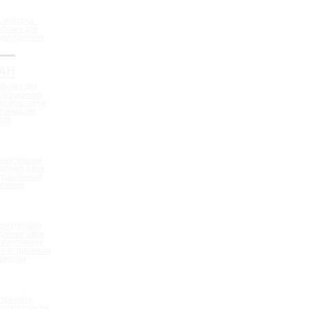
 монтажа -
шпонки для
ормационных
АН
шпонка для
ормационных
еремещением
ествующем
све
ерметизации
дочных швов
аправленным
сечения
ерметизации
дочных швов
аправленным
 и встроенным
 шнуром
треннего
полнительными