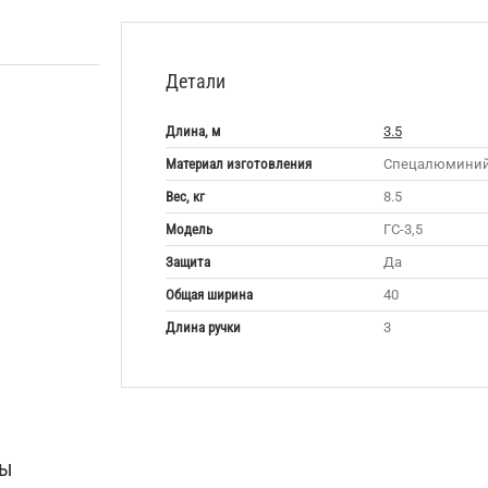
Детали
Длина, м
3.5
Материал изготовления
Спецалюмини
Вес, кг
8.5
Модель
ГС-3,5
Защита
Да
Общая ширина
40
Длина ручки
3
ры