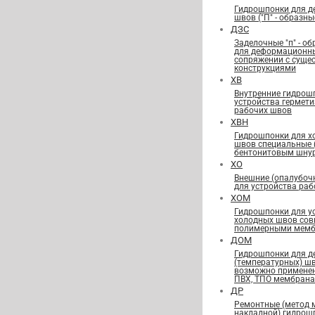
Гидрошпонки для 
швов ("П" - образны
ДЗС
Заделочные "п" - о
для деформационн
сопряжении с сущ
конструкциями
ХВ
Внутренние гидрош
устройства гермет
рабочих швов
ХВН
Гидрошпонки для х
швов специальные
бентонитовым шну
ХО
Внешние (опалубоч
для устройства ра
ХОМ
Гидрошпонки для у
холодных швов сов
полимерными мемб
ДОМ
Гидрошпонки для 
(температурных) ш
возможно применен
ПВХ, ТПО мембран
ДР
Ремонтные (метод 
накладной) гидрош