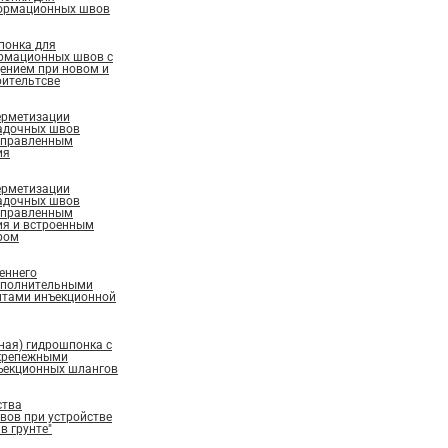
ормационных швов
понка для
рмационных швов с
ением при новом и
ительтсве
ерметизации
адочных швов
аправленным
ия
ерметизации
адочных швов
аправленным
ия и встроенным
ром
еннего
ополнительными
нтами инъекционной
ная) гидрошпонка с
крепежными
ъекционных шлангов
ства
ов при устройстве
в грунте"