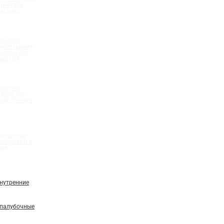
ементами
системы
бочная)
олнительными
ентами для
шлангов
ройства
 швов при
ций "Стена в
идрошпонки
мационных и
вов
нутренние
палубочные