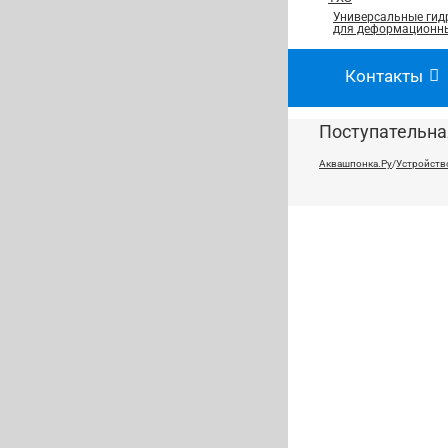
Универсальные гид
для деформационны
Контакты
Поступательна
Аквашпонка.Ру
/
Устройств