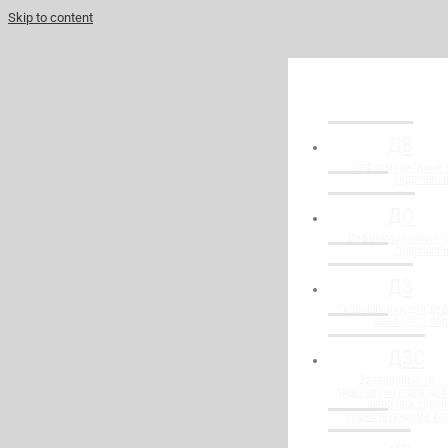
Skip to content
ДВ
Деформационные 
гидрошпо
ДО
Деформационные о
гидрошпо
ДЗ
Гидрошпонки для де
швов ("П" - об
ДЗС
Заделочные "п" -
гидрошпонки для де
швов при сопря
существующими ко