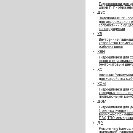
Гидрошпонки для 
швов ("П" - образны
ДЗС
Заделочные "п" - о
для деформационн
сопряжении с сущ
конструкциями
ХВ
Внутренние гидрош
устройства гермет
рабочих швов
ХВН
Гидрошпонки для х
швов специальные
бентонитовым шну
ХО
Внешние (опалубоч
для устройства ра
ХОМ
Гидрошпонки для у
холодных швов сов
полимерными мемб
ДОМ
Гидрошпонки для 
(температурных) ш
возможно применен
ПВХ, ТПО мембран
ДР
Ремонтные (метод 
накладной) гидрош