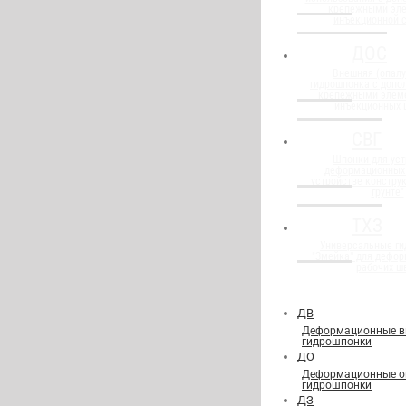
крепежными эл
инъекционной 
ДОС
Внешняя (опалу
гидрошпонка с доп
крепежными элем
инъекционных 
СВГ
Шпонки для уст
деформационных
устройстве конструк
грунте"
ТХЗ
Универсальные г
"Змейка" для дефор
рабочих ш
ДВ
Деформационные в
гидрошпонки
ДО
Деформационные о
гидрошпонки
ДЗ