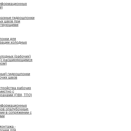
деформационных
е)
бразные гидрошпонки
ых швов при
ествующими
понки для
изации холодных
олодных (рабочих)
 (с расширяющимся
ром)
ные) гидрошпонки
бочих швов
стройства рабочих
местно с
ранами (ПВХ, ТПО)
деформационных
вов опалубочные,
ие в сопряжении с
ами
монтажа -
понки для