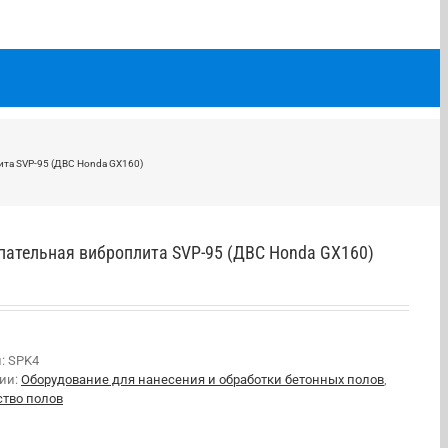
та SVP-95 (ДВС Honda GX160)
пательная виброплита SVP-95 (ДВС Honda GX160)
л:
SPK4
рии:
Оборудование для нанесения и обработки бетонных полов
,
ство полов