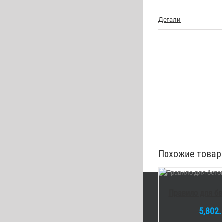
Детали
Похожие това
В КОРЗИНУ
/
В К
DETAILS
Правило для бе
5,802