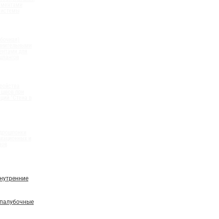
ементами
системы
бочная)
олнительными
ентами для
шлангов
ройства
 швов при
ций "Стена в
идрошпонки
мационных и
вов
нутренние
палубочные