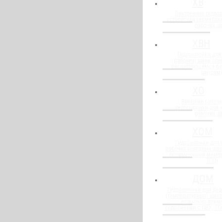
ХВ
Внутренние гидро
устройства герметиз
рабочих ш
ХВН
Гидрошпонки для
(рабочих) швов спе
расширяющимся бе
шнуром
ХО
Внешние (опалу
гидрошпонки для 
рабочих ш
ХОМ
Гидрошпонки для 
рабочих холодных шво
полимерными мембр
ТПО)
ДОМ
Гидрошпонки для де
(температурных) швов
возможно прим
сопряжении с ПВХ, Т