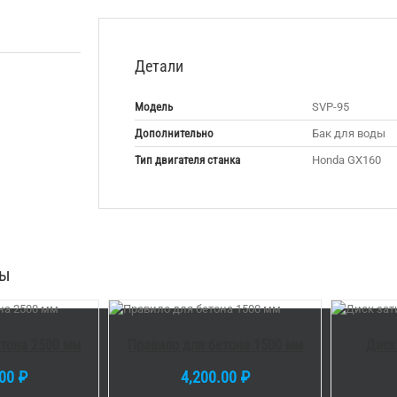
Детали
Модель
SVP-95
Дополнительно
Бак для воды
Тип двигателя станка
Honda GX160
ры
ОРЗИНУ
/
В КОРЗИНУ
/
DETAILS
DETAILS
тона 2500 мм
Правило для бетона 1500 мм
Диск
.00
₽
4,200.00
₽