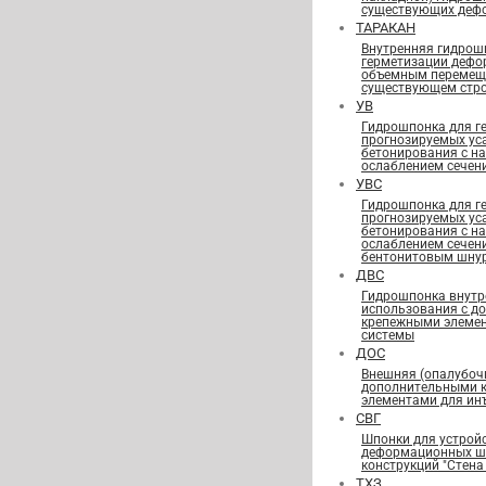
существующих деф
ТАРАКАН
Внутренняя гидрош
герметизации дефо
объемным перемещ
существующем стро
УВ
Гидрошпонка для г
прогнозируемых ус
бетонирования с н
ослаблением сечен
УВС
Гидрошпонка для г
прогнозируемых ус
бетонирования с н
ослаблением сечен
бентонитовым шну
ДВС
Гидрошпонка внутр
использования с д
крепежными элеме
системы
ДОС
Внешняя (опалубоч
дополнительными 
элементами для ин
СВГ
Шпонки для устрой
деформационных шв
конструкций "Стена 
ТХЗ