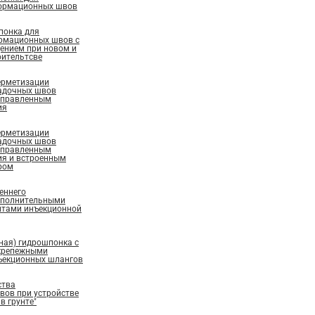
ормационных швов
понка для
рмационных швов с
ением при новом и
ительтсве
ерметизации
адочных швов
аправленным
ия
ерметизации
адочных швов
аправленным
ия и встроенным
ром
еннего
ополнительными
нтами инъекционной
ная) гидрошпонка с
крепежными
ъекционных шлангов
ства
ов при устройстве
в грунте"