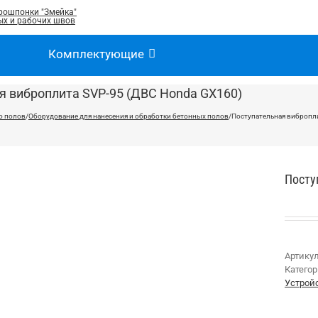
рошпонки "Змейка"
х и рабочих швов
Комплектующие
я виброплита SVP-95 (ДВС Honda GX160)
о полов
/
Оборудование для нанесения и обработки бетонных полов
/
Поступательная вибропли
Посту
Артику
Катего
Устрой