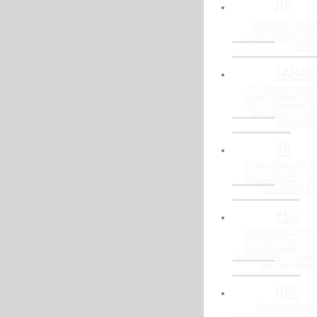
ДР
Ремонтные (метод
накладной) гидро
существующих деф
швов
ТАРАК
Внутренняя гидро
герметизации деф
швов с объемным п
при новом и сущ
строительт
УВ
Гидрошпонка для г
прогнозируемых уса
бетонирования с н
ослаблением 
УВС
Гидрошпонка для г
прогнозируемых уса
бетонирования с н
ослаблением сечения
бентонитовым
ДВС
Гидрошпонка вну
использования с до