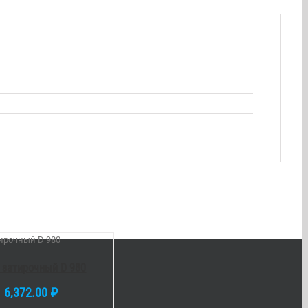
 затирочный D 980
6,372.00
₽