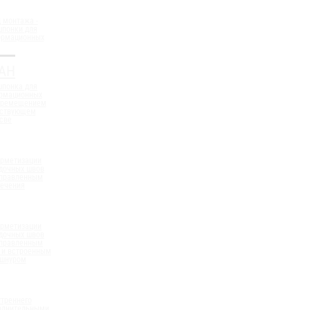
 монтажа -
шпонки для
ормационных
АН
шпонка для
ормационных
еремещением
ествующем
све
ерметизации
дочных швов
аправленным
сечения
ерметизации
дочных швов
аправленным
 и встроенным
 шнуром
треннего
полнительными