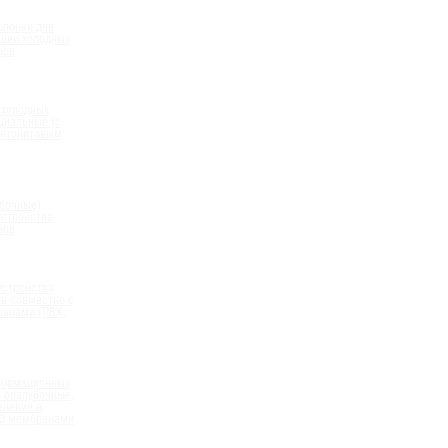
шпонки для
ации холодных
вов
 холодных
циальные (с
нтонитовым
)
бочные)
устройства
вов
устройства
в совместно с
анами (ПВХ,
формационных
 опалубочные,
енение в
ПО мембранами