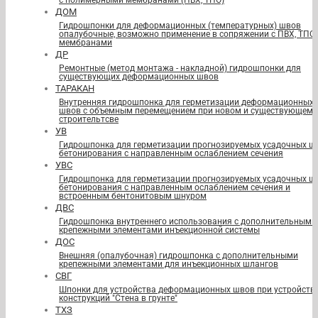
с полимерными мембранами (ПВХ, ТПО)
ДОМ
Гидрошпонки для деформационных (температурных) швов
опалубочные, возможно применение в сопряжении с ПВХ, ТПО
мембранами
ДР
Ремонтные (метод монтажа - накладной) гидрошпонки для
существующих деформационных швов
ТАРАКАН
Внутренняя гидрошпонка для герметизации деформационных
швов с объемным перемещением при новом и существующем
строительтсве
УВ
Гидрошпонка для герметизации прогнозируемых усадочных ш
бетонирования с направленным ослаблением сечения
УВС
Гидрошпонка для герметизации прогнозируемых усадочных ш
бетонирования с направленным ослаблением сечения и
встроенным бентонитовым шнуром
ДВС
Гидрошпонка внутреннего использования с дополнительными
крепежными элементами инъекционной системы
ДОС
Внешняя (опалубочная) гидрошпонка с дополнительными
крепежными элементами для инъекционных шлангов
СВГ
Шпонки для устройства деформационных швов при устройств
конструкций "Стена в грунте"
ТХЗ