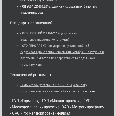
основания и фундаменты
-
СП 250.1325800.2016
: Здания и сооружения. Защита от
подземных вод
Стандарты организаций:
-
СТО НОСТРОЙ 2.7.156-2014:
устройство
водонепроницаемых конструкций
-
СТО ПЕНОПЛЭКС
- по устройству однослойной
гидроизоляции с применением ПВХ мембран Пластфоил и
продукции Аквастоп при строительстве подземной
гидроизоляции
Технический регламент:
Технический регламент ТР 186-07 на установку
гидроизоляционных шпонок Аквастоп
, согласован
- ГУП «Гормост»; - ГУП «Мосинжпроект»; - ГУП
«Мосводоканалниипроект»; - ОАО «Метрогипротранс»;
- ОАО «Росжелдорпроект» филиал