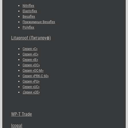
Nitriflex
Elastoflex
Besaflex
Прижимные Besaflex
Polyflex
Litaproof (Литапруф)
Серия «С»
Серия «IC»
Серия «IE»
Серия «OC»
Серия «OC-M»
Серия «PRK-C 60»
Серия «PU»
Серия «UC»
Серия «OE»
WP-T Trade
Icopal