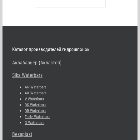
Каталог производителей гидрошпонок:
Аквабарьер
(
Аквастоп
)
Sika Waterbars
AR Waterbars
AK Waterbars
V Waterbars
DK Waterbars
DR Waterbars
Forte Waterbars
O Waterbars
Besaplast