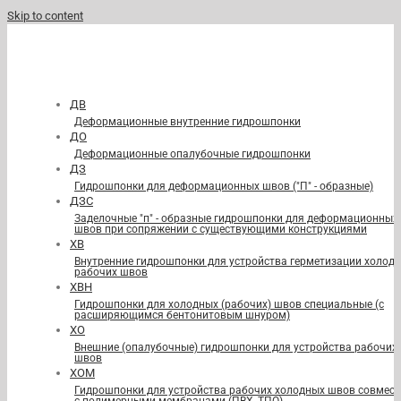
Skip to content
ДВ
Деформационные внутренние гидрошпонки
ДО
Деформационные опалубочные гидрошпонки
ДЗ
Гидрошпонки для деформационных швов ("П" - образные)
ДЗС
Заделочные "п" - образные гидрошпонки для деформационных
швов при сопряжении с существующими конструкциями
ХВ
Внутренние гидрошпонки для устройства герметизации холод
рабочих швов
ХВН
Гидрошпонки для холодных (рабочих) швов специальные (с
расширяющимся бентонитовым шнуром)
ХО
Внешние (опалубочные) гидрошпонки для устройства рабочих
швов
ХОМ
Гидрошпонки для устройства рабочих холодных швов совмест