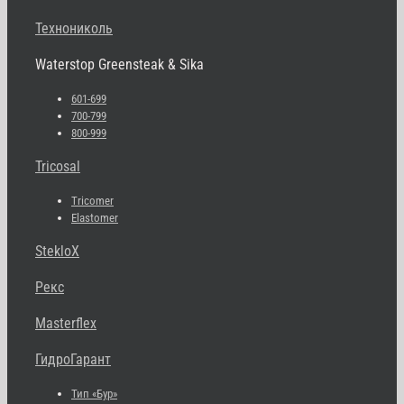
Технониколь
Waterstop Greensteak & Sika
601-699
700-799
800-999
Tricosal
Tricomer
Elastomer
StekloX
Рекс
Masterflex
ГидроГарант
Тип «Бур»