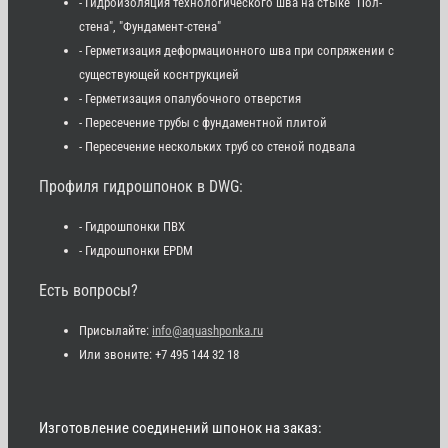
- Гидроизоляция технологического шва на стыке "Пол-
стена", "Фундамент-стена"
- Герметизация деформационного шва при сопряжении с
существующей коснтрукцией
- Герметизация опалубочного отверстия
- Пересечение трубы с фундаментной плитой
- Пересечение нескольких труб со стеной подвала
Профиля гидрошпонок в DWG:
- Гидрошпонки ПВХ
- Гидрошпонки EPDM
Есть вопросы?
Присылайте:
info@aquashponka.ru
Или звоните: +7 495 144 32 18
Изготовление соединений шпонок на заказ: