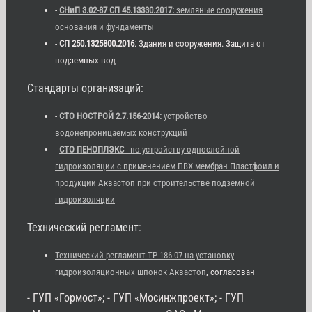
-
СНиП 3.02-87 СП 45.13330.2017:
земляные сооружения
основания и фундаменты
-
СП 250.1325800.2016
: Здания и сооружения. Защита от
подземных вод
Стандарты организаций:
-
СТО НОСТРОЙ 2.7.156-2014:
устройство
водонепроницаемых конструкций
-
СТО ПЕНОПЛЭКС
- по устройству однослойной
гидроизоляции с применением ПВХ мембран Пластфоил и
продукции Аквастоп при строительстве подземной
гидроизоляции
Технический регламент:
Технический регламент ТР 186-07 на установку
гидроизоляционных шпонок Аквастоп
, согласован
- ГУП «Гормост»; - ГУП «Мосинжпроект»; - ГУП