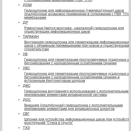
с полимерными мембранами (ПВХ, ТПО)
ДОМ
Гидрошпонки для деформационных (температурных) швов
опалубочные, возможно применение в сопряжении с ПВХ, ТПО
мембранами
ДР
Ремонтные (метод монтажа - накладной) гидрошпонки для
существующих деформационных швов
ТАРАКАН
Внутренняя гидрошпонка для герметизации деформационных
швов с объемным перемещением при новом и существующем
строительтсве
УВ
Гидрошпонка для герметизации прогнозируемых усадочных ш
бетонирования с направленным ослаблением сечения
УВС
Гидрошпонка для герметизации прогнозируемых усадочных ш
бетонирования с направленным ослаблением сечения и
встроенным бентонитовым шнуром
ДВС
Гидрошпонка внутреннего использования с дополнительными
крепежными элементами инъекционной системы
ДОС
Внешняя (опалубочная) гидрошпонка с дополнительными
крепежными элементами для инъекционных шлангов
СВГ
Шпонки для устройства деформационных швов при устройств
конструкций "Стена в грунте"
ТХЗ