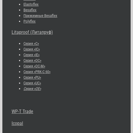
Elastoflex
Besaflex
Прижимные Besaflex
Polyflex
Litaproof (Литапруф)
Серия «С»
Серия «IC»
Серия «IE»
Серия «OC»
Серия «OC-M»
Серия «PRK-C 60»
Серия «PU»
Серия «UC»
Серия «OE»
WP-T Trade
Icopal