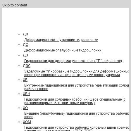
Skip to content
ДВ
Деформационные внутренние гидрошпонки
ДО
Деформационные опалубочные гидрошпонки
ДЗ
Гидрошпонки для деформационных швов ("П" - образные)
ДЗС
Заделочные "п" - образные гидрошпонки для деформационных
швов при сопряжении с существующими конструкциями
ХВ
Внутренние гидрошпонки для устройства герметизации холод
рабочих швов
ХВН
Гидрошпонки для холодных (рабочих) швов специальные (с
расширяющимся бентонитовым шнуром)
ХО
Внешние (опалубочные) гидрошпонки для устройства рабочих
швов
ХОМ
Гидрошпонки для устройства рабочих холодных швов совмест