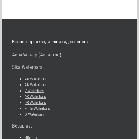
Каталог производителей гидрошпонок:
Аквабарьер
(
Аквастоп
)
Sika Waterbars
AR Waterbars
AK Waterbars
V Waterbars
DK Waterbars
DR Waterbars
Forte Waterbars
O Waterbars
Besaplast
Nitriflex