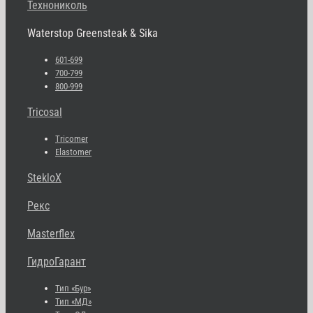
Технониколь
Waterstop Greensteak & Sika
601-699
700-799
800-999
Tricosal
Tricomer
Elastomer
StekloX
Рекс
Masterflex
ГидроГарант
Тип «Бур»
Тип «МД»