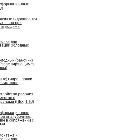
деформационных
е)
бразные гидрошпонки
ых швов при
ествующими
понки для
изации холодных
олодных (рабочих)
 (с расширяющимся
ром)
ные) гидрошпонки
бочих швов
стройства рабочих
местно с
ранами (ПВХ, ТПО)
деформационных
вов опалубочные,
ие в сопряжении с
ами
монтажа -
понки для