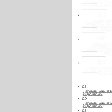
крепежными эл
инъекционной 
ДОС
Внешняя (опалу
гидрошпонка с доп
крепежными элем
инъекционных 
СВГ
Шпонки для уст
деформационных
устройстве конструк
грунте"
ТХЗ
Универсальные г
"Змейка" для дефор
рабочих ш
ДВ
Деформационные в
гидрошпонки
ДО
Деформационные о
гидрошпонки
ДЗ