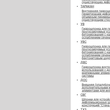
существующих деф
ТАРАКАН
Внутренняя гидрош
герметизации дефо
объемным перемещ
существующем стро
УВ
Гидрошпонка для г
прогнозируемых ус
бетонирования с н
ослаблением сечен
УВС
Гидрошпонка для г
прогнозируемых ус
бетонирования с н
ослаблением сечен
бентонитовым шну
ДВС
Гидрошпонка внутр
использования с д
крепежными элеме
системы
ДОС
Внешняя (опалубоч
дополнительными 
элементами для ин
СВГ
Шпонки для устрой
деформационных шв
конструкций "Стена 
ТХЗ