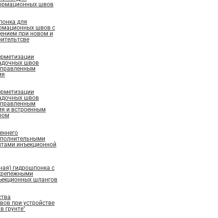
ормационных швов
понка для
рмационных швов с
ением при новом и
ительтсве
ерметизации
адочных швов
аправленным
ия
ерметизации
адочных швов
аправленным
ия и встроенным
ром
еннего
ополнительными
нтами инъекционной
ная) гидрошпонка с
крепежными
ъекционных шлангов
ства
ов при устройстве
в грунте"