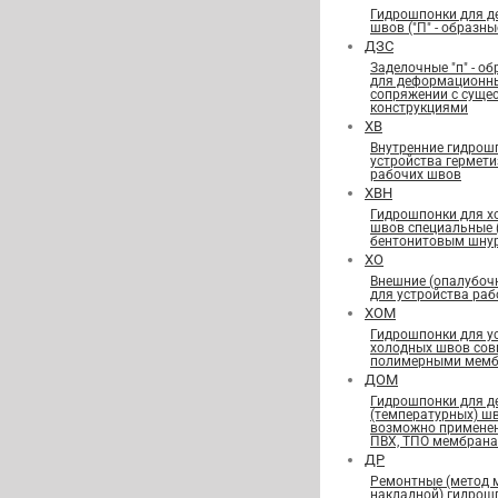
Гидрошпонки для 
швов ("П" - образны
ДЗС
Заделочные "п" - о
для деформационн
сопряжении с сущ
конструкциями
ХВ
Внутренние гидрош
устройства гермет
рабочих швов
ХВН
Гидрошпонки для х
швов специальные
бентонитовым шну
ХО
Внешние (опалубоч
для устройства ра
ХОМ
Гидрошпонки для у
холодных швов сов
полимерными мемб
ДОМ
Гидрошпонки для 
(температурных) ш
возможно применен
ПВХ, ТПО мембран
ДР
Ремонтные (метод 
накладной) гидрош