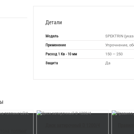
Детали
Модель
SPEKTRIN (указа
Применение
Упрочнение, о
Расход 1 Кв - 10 мм
150 — 250
Защита
Да
ры
КОРЗИНУ
/
В КОРЗИНУ
/
DETAILS
DETAILS
Диск затирочный D 1200/4
Правило
тона топпинг