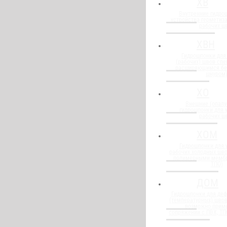
ХВ
Внутренние гидро
устройства герметиз
рабочих ш
ХВН
Гидрошпонки для
(рабочих) швов спе
расширяющимся бе
шнуром
ХО
Внешние (опалу
гидрошпонки для 
рабочих ш
ХОМ
Гидрошпонки для 
рабочих холодных шво
полимерными мембр
ТПО)
ДОМ
Гидрошпонки для де
(температурных) швов
возможно прим
сопряжении с ПВХ, Т