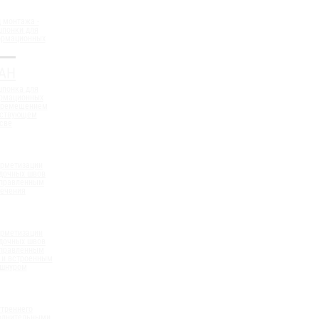
 монтажа -
шпонки для
ормационных
АН
шпонка для
ормационных
еремещением
ествующем
све
ерметизации
дочных швов
аправленным
сечения
ерметизации
дочных швов
аправленным
 и встроенным
 шнуром
треннего
полнительными