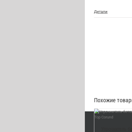
Детали
Похожие това
В 
В КОРЗИНУ
/
DETAILS
Упрочнитель бе