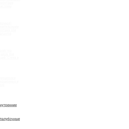
ементами
системы
бочная)
олнительными
ентами для
шлангов
ройства
 швов при
ций "Стена в
идрошпонки
мационных и
вов
нутренние
палубочные