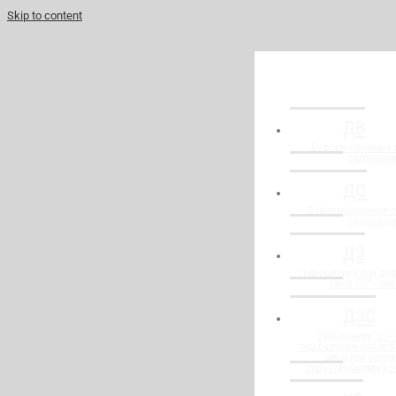
Skip to content
ДВ
Деформационные 
гидрошпо
ДО
Деформационные о
гидрошпо
ДЗ
Гидрошпонки для де
швов ("П" - об
ДЗС
Заделочные "п" -
гидрошпонки для де
швов при сопря
существующими ко