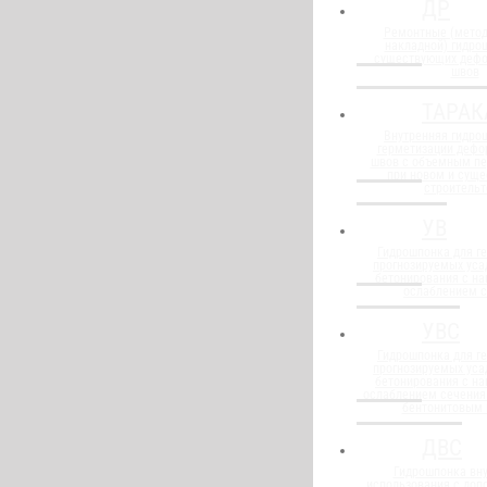
ДР
Ремонтные (метод
накладной) гидро
существующих деф
швов
ТАРАК
Внутренняя гидро
герметизации деф
швов с объемным п
при новом и сущ
строительт
УВ
Гидрошпонка для г
прогнозируемых уса
бетонирования с н
ослаблением 
УВС
Гидрошпонка для г
прогнозируемых уса
бетонирования с н
ослаблением сечения
бентонитовым
ДВС
Гидрошпонка вну
использования с до