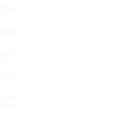
шпонки для
ации холодных
вов
 холодных
циальные (с
нтонитовым
)
бочные)
устройства
вов
устройства
в совместно с
анами (ПВХ,
формационных
 опалубочные,
енение в
ПО мембранами