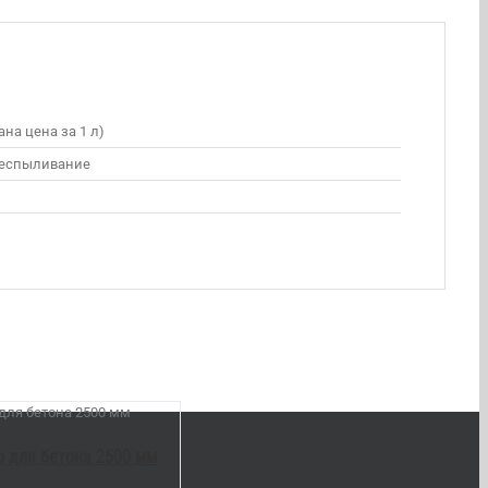
на цена за 1 л)
беспыливание
 для бетона 2500 мм