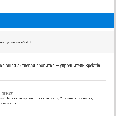
а — упрочнитель Spektrin
кающая литиевая пропитка — упрочнитель Spektrin
л:
SPK231
рии:
Наливные промышленные полы
,
Упрочнители бетона
,
ство полов