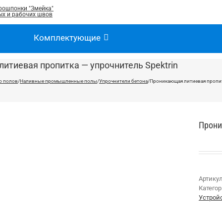
рошпонки "Змейка"
х и рабочих швов
Комплектующие
итиевая пропитка — упрочнитель Spektrin
о полов
/
Наливные промышленные полы
/
Упрочнители бетона
/
Проникающая литиевая пропитк
Прони
Артику
Катего
Устрой