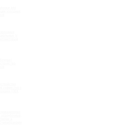
шпонки для
ации холодных
вов
 холодных
циальные (с
нтонитовым
)
бочные)
устройства
вов
устройства
в совместно с
анами (ПВХ,
формационных
 опалубочные,
енение в
ПО мембранами