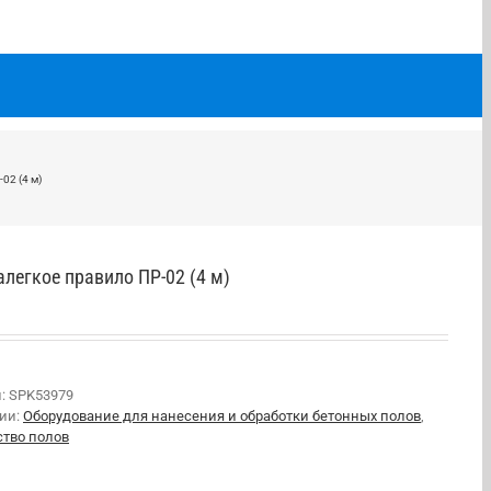
02 (4 м)
алегкое правило ПР-02 (4 м)
л:
SPK53979
рии:
Оборудование для нанесения и обработки бетонных полов
,
ство полов