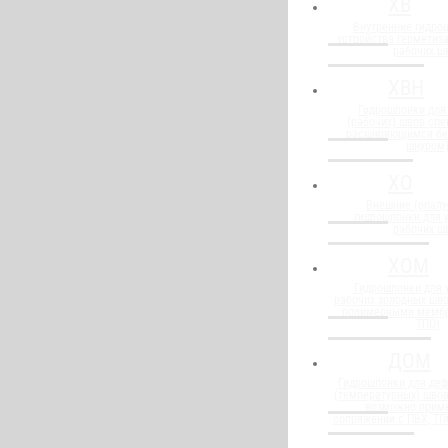
ХВ
Внутренние гидро
устройства герметиз
рабочих ш
ХВН
Гидрошпонки для
(рабочих) швов спе
расширяющимся бе
шнуром
ХО
Внешние (опалу
гидрошпонки для 
рабочих ш
ХОМ
Гидрошпонки для 
рабочих холодных шво
полимерными мембр
ТПО)
ДОМ
Гидрошпонки для де
(температурных) швов
возможно прим
сопряжении с ПВХ, Т