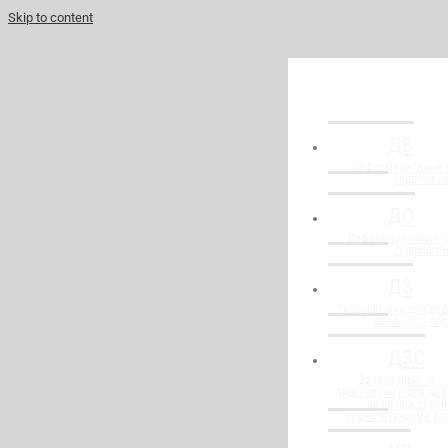
Skip to content
ДВ
Деформационные 
гидрошпо
ДО
Деформационные о
гидрошпо
ДЗ
Гидрошпонки для де
швов ("П" - об
ДЗС
Заделочные "п" -
гидрошпонки для де
швов при сопря
существующими ко