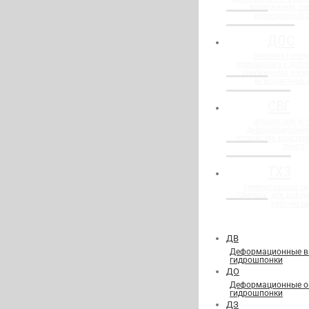
крепежными эл
инъекционной 
ДОС
Внешняя (опалу
гидрошпонка с доп
крепежными элем
инъекционных 
СВГ
Шпонки для уст
деформационных
устройстве конструк
грунте"
ТХЗ
Универсальные г
"Змейка" для дефор
рабочих ш
ДВ
Деформационные в
гидрошпонки
ДО
Деформационные о
гидрошпонки
ДЗ