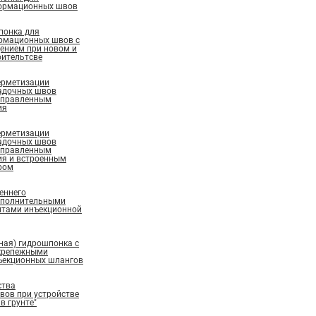
ормационных швов
понка для
рмационных швов с
ением при новом и
ительтсве
ерметизации
адочных швов
аправленным
ия
ерметизации
адочных швов
аправленным
ия и встроенным
ром
еннего
ополнительными
нтами инъекционной
ная) гидрошпонка с
крепежными
ъекционных шлангов
ства
ов при устройстве
в грунте"