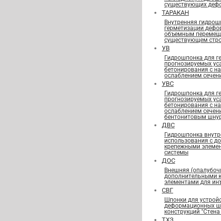
существующих деф
ТАРАКАН
Внутренняя гидрош
герметизации дефо
объемным перемещ
существующем стро
УВ
Гидрошпонка для г
прогнозируемых ус
бетонирования с н
ослаблением сечен
УВС
Гидрошпонка для г
прогнозируемых ус
бетонирования с н
ослаблением сечен
бентонитовым шну
ДВС
Гидрошпонка внутр
использования с д
крепежными элеме
системы
ДОС
Внешняя (опалубоч
дополнительными 
элементами для ин
СВГ
Шпонки для устрой
деформационных шв
конструкций "Стена 
ТХЗ