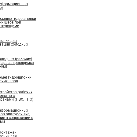
деформационных
е)
бразные гидрошпонки
ых швов при
ествующими
понки для
изации холодных
олодных (рабочих)
 (с расширяющимся
ром)
ные) гидрошпонки
бочих швов
стройства рабочих
местно с
ранами (ПВХ, ТПО)
деформационных
вов опалубочные,
ие в сопряжении с
ами
монтажа -
понки для