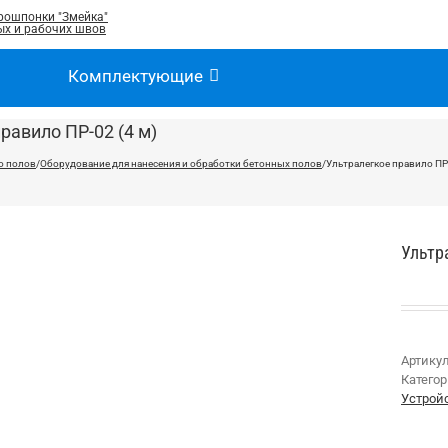
рошпонки "Змейка"
х и рабочих швов
Комплектующие
равило ПР-02 (4 м)
о полов
/
Оборудование для нанесения и обработки бетонных полов
/
Ультралегкое правило ПР-
Ультр
Артику
Катего
Устрой