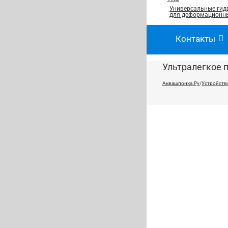
Универсальные гид
для деформационны
Контакты
Ультралегкое п
Аквашпонка.Ру
/
Устройств