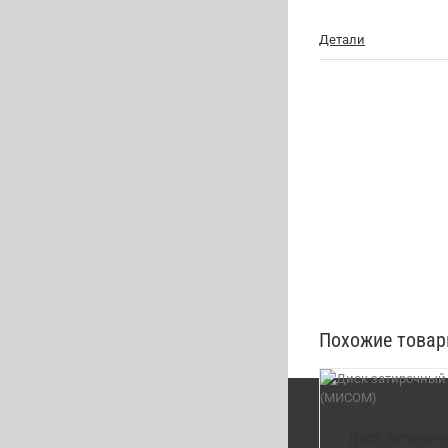
Детали
Похожие това
В КОРЗИНУ
/
DETAILS
В КОРЗИНУ
Диск затирочн