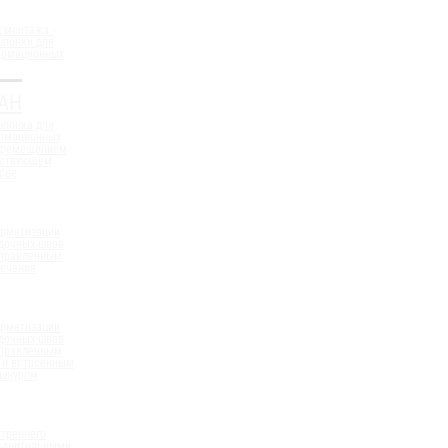
 монтажа -
шпонки для
ормационных
АН
шпонка для
ормационных
еремещением
ествующем
све
ерметизации
дочных швов
аправленным
сечения
ерметизации
дочных швов
аправленным
 и встроенным
 шнуром
треннего
полнительными