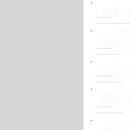
ДР
Ремонтные (метод
накладной) гидро
существующих деф
швов
ТАРАК
Внутренняя гидро
герметизации деф
швов с объемным п
при новом и сущ
строительт
УВ
Гидрошпонка для г
прогнозируемых уса
бетонирования с н
ослаблением 
УВС
Гидрошпонка для г
прогнозируемых уса
бетонирования с н
ослаблением сечения
бентонитовым
ДВС
Гидрошпонка вну
использования с до