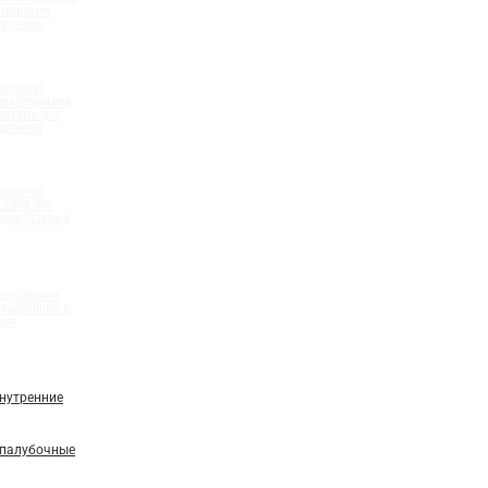
ементами
системы
бочная)
олнительными
ентами для
шлангов
ройства
 швов при
ций "Стена в
идрошпонки
мационных и
вов
нутренние
палубочные