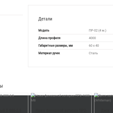
Детали
Модель
ПР-02 (4 м.)
Длина профиля
4000
Габаритные размеры, мм
60 х 40
Материал ручек
Сталь
ры
/
DETAILS
В КОРЗИНУ
/
DETAILS
ый D 880-2.5
Ножи финишной затирки ПР2-
Диск з