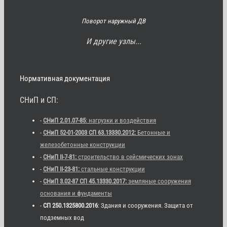
Поворот наружный ДВ
И другие узлы...
Нормативная документация
СНиП и СП:
-
СНиП 2.01.07-85
: нагрузки и воздействия
-
СНиП 52-01-2003 СП 63.13330.2012:
Бетонные и
железобетонные конструкции
-
СНиП II-7-81:
строительство в сейсмических зонах
-
СНиП II-23-81:
стальные конструкции
-
СНиП 3.02-87 СП 45.13330.2017:
земляные сооружения
основания и фундаменты
-
СП 250.1325800.2016
: Здания и сооружения. Защита от
подземных вод