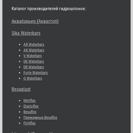
Каталог производителей гидрошпонок:
Аквабарьер
(
Аквастоп
)
Sika Waterbars
AR Waterbars
AK Waterbars
V Waterbars
DK Waterbars
DR Waterbars
Forte Waterbars
O Waterbars
Besaplast
Nitriflex
Elastoflex
Besaflex
Прижимные Besaflex
Polyflex