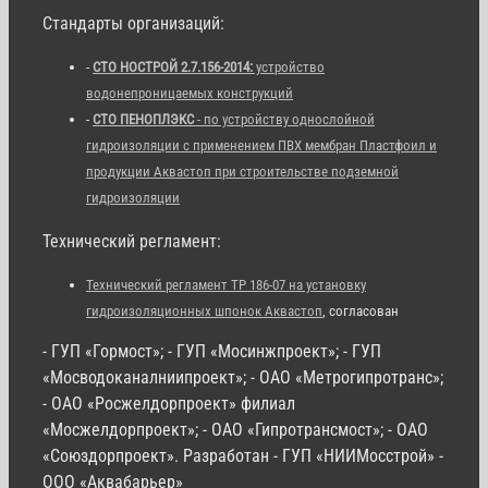
Стандарты организаций:
-
СТО НОСТРОЙ 2.7.156-2014:
устройство
водонепроницаемых конструкций
-
СТО ПЕНОПЛЭКС
- по устройству однослойной
гидроизоляции с применением ПВХ мембран Пластфоил и
продукции Аквастоп при строительстве подземной
гидроизоляции
Технический регламент:
Технический регламент ТР 186-07 на установку
гидроизоляционных шпонок Аквастоп
, согласован
- ГУП «Гормост»; - ГУП «Мосинжпроект»; - ГУП
«Мосводоканалниипроект»; - ОАО «Метрогипротранс»;
- ОАО «Росжелдорпроект» филиал
«Мосжелдорпроект»; - ОАО «Гипротрансмост»; - ОАО
«Союздорпроект». Разработан - ГУП «НИИМосстрой» -
ООО «Аквабарьер»