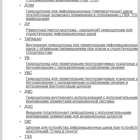
с полимерными мембранами (ПВХ, ТПО)
ДОМ
Гидрошпонки для деформационных (температурных) швов
опалубочные, возможно применение в сопряжении с ПВХ, ТПО
мембранами
ДР
Ремонтные (метод монтажа - накладной) гидрошпонки для
существующих деформационных швов
ТАРАКАН
Внутренняя гидрошпонка для герметизации деформационных
швов с объемным перемещением при новом и существующем
строительтсве
УВ
Гидрошпонка для герметизации прогнозируемых усадочных ш
бетонирования с направленным ослаблением сечения
УВС
Гидрошпонка для герметизации прогнозируемых усадочных ш
бетонирования с направленным ослаблением сечения и
встроенным бентонитовым шнуром
ДВС
Гидрошпонка внутреннего использования с дополнительными
крепежными элементами инъекционной системы
ДОС
Внешняя (опалубочная) гидрошпонка с дополнительными
крепежными элементами для инъекционных шлангов
СВГ
Шпонки для устройства деформационных швов при устройств
конструкций "Стена в грунте"
ТХЗ