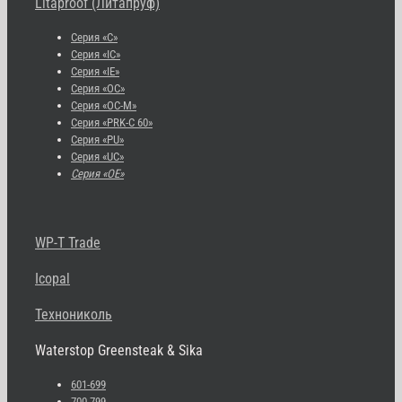
Litaproof (Литапруф)
Серия «С»
Серия «IC»
Серия «IE»
Серия «OC»
Серия «OC-M»
Серия «PRK-C 60»
Серия «PU»
Серия «UC»
Серия «OE»
WP-T Trade
Icopal
Технониколь
Waterstop Greensteak & Sika
601-699
700-799