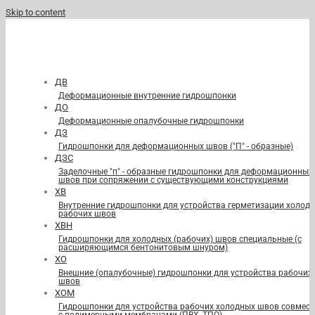
Skip to content
ДВ
Деформационные внутренние гидрошпонки
ДО
Деформационные опалубочные гидрошпонки
ДЗ
Гидрошпонки для деформационных швов ("П" - образные)
ДЗС
Заделочные "п" - образные гидрошпонки для деформационных
швов при сопряжении с существующими конструкциями
ХВ
Внутренние гидрошпонки для устройства герметизации холод
рабочих швов
ХВН
Гидрошпонки для холодных (рабочих) швов специальные (с
расширяющимся бентонитовым шнуром)
ХО
Внешние (опалубочные) гидрошпонки для устройства рабочих
швов
ХОМ
Гидрошпонки для устройства рабочих холодных швов совмест