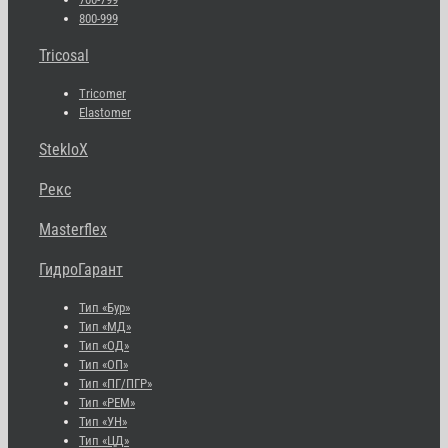
800-999
Tricosal
Tricomer
Elastomer
StekloX
Рекс
Masterflex
ГидроГарант
Тип «Бур»
Тип «МД»
Тип «ОД»
Тип «ОП»
Тип «ПГ/ПГР»
Тип «РЕМ»
Тип «УН»
Тип «ЦД»