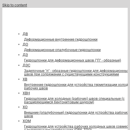
Skip to content
ДВ
Деформационные внутренние гидрошпонки
ДО
Деформационные опалубочные гидрошпонки
ДЗ
Гидрошпонки для деформационных швов ("П" - образные)
ДЗС
Заделочные "п" - образные гидрошпонки для деформационных
швов при сопряжении с существующими конструкциями
ХВ
Внутренние гидрошпонки для устройства герметизации холод
рабочих швов
ХВН
Гидрошпонки для холодных (рабочих) швов специальные (с
расширяющимся бентонитовым шнуром)
ХО
Внешние (опалубочные) гидрошпонки для устройства рабочих
швов
ХОМ
Гидрошпонки для устройства рабочих холодных швов совмест