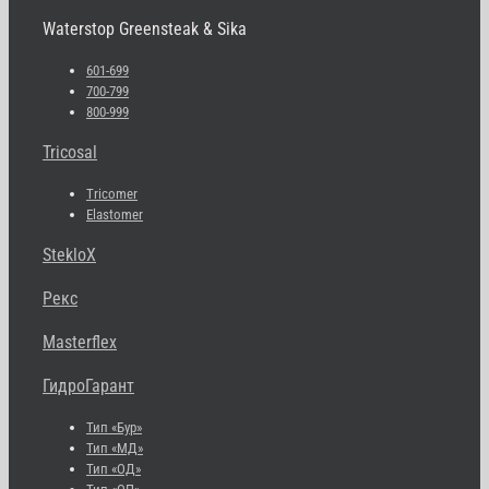
Waterstop Greensteak & Sika
601-699
700-799
800-999
Tricosal
Tricomer
Elastomer
StekloX
Рекс
Masterflex
ГидроГарант
Тип «Бур»
Тип «МД»
Тип «ОД»