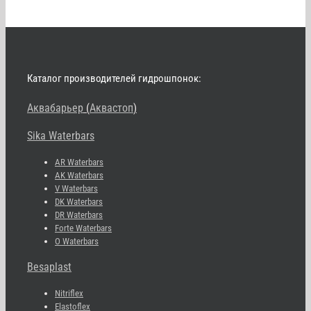
Каталог производителей гидрошпонок:
Аквабарьер
(
Аквастоп
)
Sika Waterbars
AR Waterbars
AK Waterbars
V Waterbars
DK Waterbars
DR Waterbars
Forte Waterbars
O Waterbars
Besaplast
Nitriflex
Elastoflex