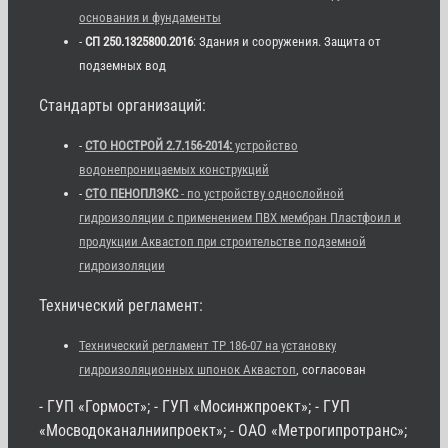
основания и фундаменты
-
СП 250.1325800.2016
: Здания и сооружения. Защита от
подземных вод
Стандарты организаций:
-
СТО НОСТРОЙ 2.7.156-2014:
устройство
водонепроницаемых конструкций
-
СТО ПЕНОПЛЭКС
- по устройству однослойной
гидроизоляции с применением ПВХ мембран Пластфоил и
продукции Аквастоп при строительстве подземной
гидроизоляции
Технический регламент:
Технический регламент ТР 186-07 на установку
гидроизоляционных шпонок Аквастоп
, согласован
- ГУП «Гормост»; - ГУП «Мосинжпроект»; - ГУП
«Мосводоканалниипроект»; - ОАО «Метрогипротранс»;