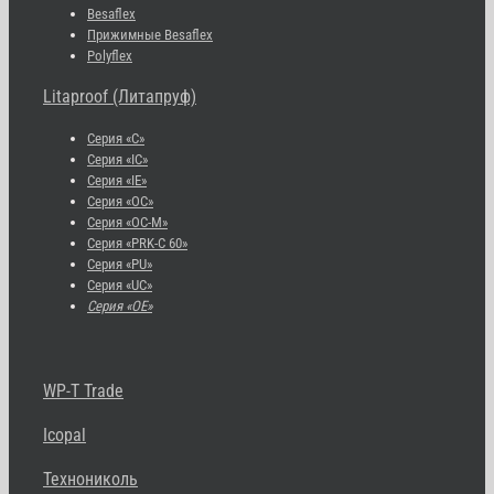
Besaflex
Прижимные Besaflex
Polyflex
Litaproof (Литапруф)
Серия «С»
Серия «IC»
Серия «IE»
Серия «OC»
Серия «OC-M»
Серия «PRK-C 60»
Серия «PU»
Серия «UC»
Серия «OE»
WP-T Trade
Icopal
Технониколь