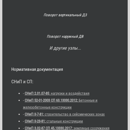
Поворот вертикальный ДЗ
Поворот наружный ДВ
И другие узлы...
Нормативная документация
СНиП и СП:
-
СНиП 2.01.07-85
: нагрузки и воздействия
-
СНиП 52-01-2003 СП 63.13330.2012:
Бетонные и
железобетонные конструкции
-
СНиП II-7-81:
строительство в сейсмических зонах
-
СНиП II-23-81:
стальные конструкции
-
СНиП 3.02-87 СП 45.13330.2017:
земляные сооружения