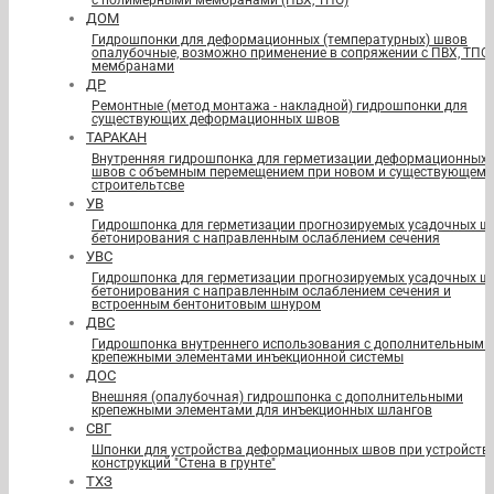
с полимерными мембранами (ПВХ, ТПО)
ДОМ
Гидрошпонки для деформационных (температурных) швов
опалубочные, возможно применение в сопряжении с ПВХ, ТПО
мембранами
ДР
Ремонтные (метод монтажа - накладной) гидрошпонки для
существующих деформационных швов
ТАРАКАН
Внутренняя гидрошпонка для герметизации деформационных
швов с объемным перемещением при новом и существующем
строительтсве
УВ
Гидрошпонка для герметизации прогнозируемых усадочных ш
бетонирования с направленным ослаблением сечения
УВС
Гидрошпонка для герметизации прогнозируемых усадочных ш
бетонирования с направленным ослаблением сечения и
встроенным бентонитовым шнуром
ДВС
Гидрошпонка внутреннего использования с дополнительными
крепежными элементами инъекционной системы
ДОС
Внешняя (опалубочная) гидрошпонка с дополнительными
крепежными элементами для инъекционных шлангов
СВГ
Шпонки для устройства деформационных швов при устройств
конструкций "Стена в грунте"
ТХЗ