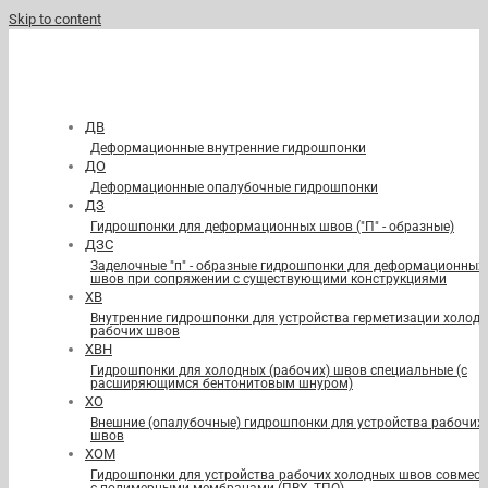
Skip to content
ДВ
Деформационные внутренние гидрошпонки
ДО
Деформационные опалубочные гидрошпонки
ДЗ
Гидрошпонки для деформационных швов ("П" - образные)
ДЗС
Заделочные "п" - образные гидрошпонки для деформационных
швов при сопряжении с существующими конструкциями
ХВ
Внутренние гидрошпонки для устройства герметизации холод
рабочих швов
ХВН
Гидрошпонки для холодных (рабочих) швов специальные (с
расширяющимся бентонитовым шнуром)
ХО
Внешние (опалубочные) гидрошпонки для устройства рабочих
швов
ХОМ
Гидрошпонки для устройства рабочих холодных швов совмест