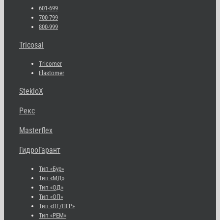
601-699
700-799
800-999
Tricosal
Tricomer
Elastomer
StekloX
Рекс
Masterflex
ГидроГарант
Тип «Бур»
Тип «МД»
Тип «ОД»
Тип «ОП»
Тип «ПГ/ПГР»
Тип «РЕМ»