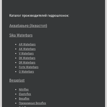
Каталог производителей гидрошпонок:
Аквабарьер
(
Аквастоп
)
Sika Waterbars
AR Waterbars
AK Waterbars
V Waterbars
DK Waterbars
DR Waterbars
Forte Waterbars
O Waterbars
Besaplast
Nitriflex
Elastoflex
Besaflex
Прижимные Besaflex