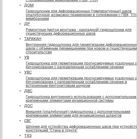
с полимерными мембранами (ПВХ, ТПО)
ДОМ
Гидрошпонки для деформационных (температурных) швов
опалубочные, возможно применение в сопряжении с ПВХ, ТПО
мембранами
ДР
Ремонтные (метод монтажа - накладной) гидрошпонки для
существующих деформационных швов
ТАРАКАН
Внутренняя гидрошпонка для герметизации деформационных
швов с объемным перемещением при новом и существующем
строительтсве
УВ
Гидрошпонка для герметизации прогнозируемых усадочных ш
бетонирования с направленным ослаблением сечения
УВС
Гидрошпонка для герметизации прогнозируемых усадочных ш
бетонирования с направленным ослаблением сечения и
встроенным бентонитовым шнуром
ДВС
Гидрошпонка внутреннего использования с дополнительными
крепежными элементами инъекционной системы
ДОС
Внешняя (опалубочная) гидрошпонка с дополнительными
крепежными элементами для инъекционных шлангов
СВГ
Шпонки для устройства деформационных швов при устройств
конструкций "Стена в грунте"
ТХЗ