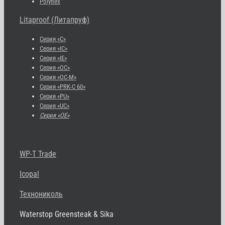
Polyflex
Litaproof (Литапруф)
Серия «С»
Серия «IC»
Серия «IE»
Серия «OC»
Серия «OC-M»
Серия «PRK-C 60»
Серия «PU»
Серия «UC»
Серия «OE»
WP-T Trade
Icopal
Технониколь
Waterstop Greensteak & Sika