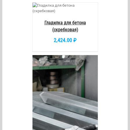
/
DETAILS
Гладилка для бетона
(скребковая)
2,424.00
₽
/
DETAILS