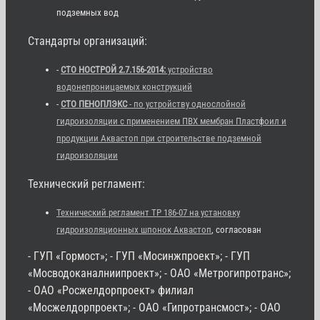
подземных вод
Стандарты организаций:
-
СТО НОСТРОЙ 2.7.156-2014:
устройство
водонепроницаемых конструкций
-
СТО ПЕНОПЛЭКС
- по устройству однослойной
гидроизоляции с применением ПВХ мембран Пластфоил и
продукции Аквастоп при строительстве подземной
гидроизоляции
Технический регламент:
Технический регламент ТР 186-07 на установку
гидроизоляционных шпонок Аквастоп
, согласован
- ГУП «Гормост»; - ГУП «Мосинжпроект»; - ГУП
«Мосводоканалниипроект»; - ОАО «Метрогипротранс»;
- ОАО «Росжелдорпроект» филиал
«Мосжелдорпроект»; - ОАО «Гипротрансмост»; - ОАО