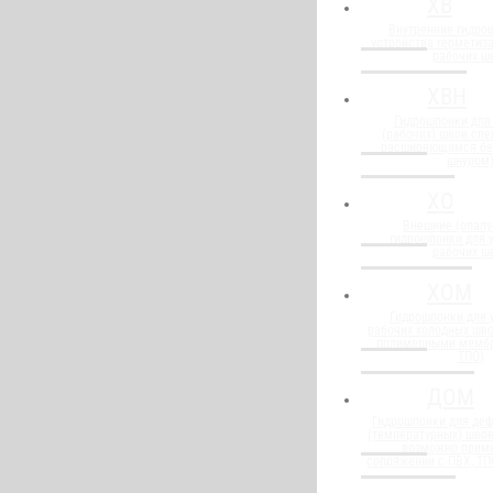
ХВ
Внутренние гидро
устройства герметиз
рабочих ш
ХВН
Гидрошпонки для
(рабочих) швов спе
расширяющимся бе
шнуром
ХО
Внешние (опалу
гидрошпонки для 
рабочих ш
ХОМ
Гидрошпонки для 
рабочих холодных шво
полимерными мембр
ТПО)
ДОМ
Гидрошпонки для де
(температурных) швов
возможно прим
сопряжении с ПВХ, Т