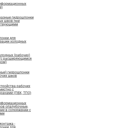
деформационных
е)
бразные гидрошпонки
ых швов при
ествующими
понки для
изации холодных
олодных (рабочих)
 (с расширяющимся
ром)
ные) гидрошпонки
бочих швов
стройства рабочих
местно с
ранами (ПВХ, ТПО)
деформационных
вов опалубочные,
ие в сопряжении с
ами
монтажа -
понки для