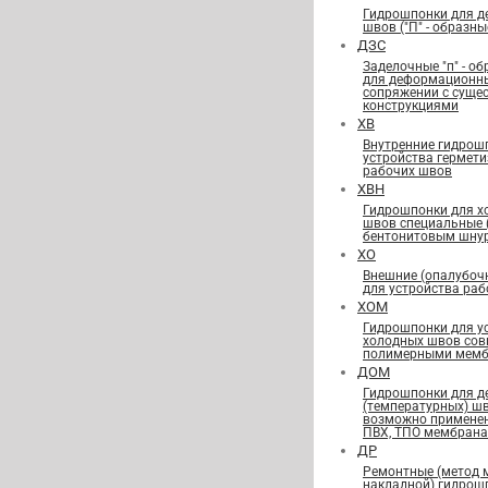
Гидрошпонки для 
швов ("П" - образны
ДЗС
Заделочные "п" - о
для деформационн
сопряжении с сущ
конструкциями
ХВ
Внутренние гидрош
устройства гермет
рабочих швов
ХВН
Гидрошпонки для х
швов специальные
бентонитовым шну
ХО
Внешние (опалубоч
для устройства ра
ХОМ
Гидрошпонки для у
холодных швов сов
полимерными мемб
ДОМ
Гидрошпонки для 
(температурных) ш
возможно применен
ПВХ, ТПО мембран
ДР
Ремонтные (метод 
накладной) гидрош