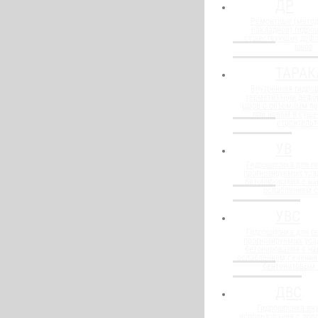
ДР
Ремонтные (метод
накладной) гидро
существующих деф
швов
ТАРАК
Внутренняя гидро
герметизации деф
швов с объемным п
при новом и сущ
строительт
УВ
Гидрошпонка для г
прогнозируемых уса
бетонирования с н
ослаблением 
УВС
Гидрошпонка для г
прогнозируемых уса
бетонирования с н
ослаблением сечения
бентонитовым
ДВС
Гидрошпонка вну
использования с до