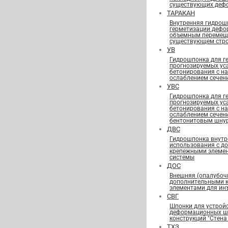
существующих деф
ТАРАКАН
Внутренняя гидрош
герметизации дефо
объемным перемещ
существующем стро
УВ
Гидрошпонка для г
прогнозируемых ус
бетонирования с н
ослаблением сечен
УВС
Гидрошпонка для г
прогнозируемых ус
бетонирования с н
ослаблением сечен
бентонитовым шну
ДВС
Гидрошпонка внутр
использования с д
крепежными элеме
системы
ДОС
Внешняя (опалубоч
дополнительными 
элементами для ин
СВГ
Шпонки для устрой
деформационных шв
конструкций "Стена 
ТХЗ