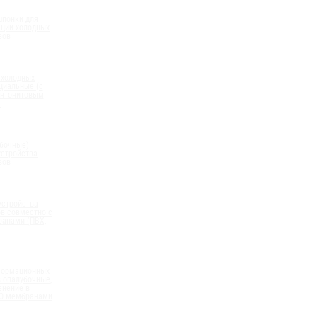
шпонки для
ации холодных
вов
 холодных
циальные (с
нтонитовым
)
бочные)
устройства
вов
устройства
в совместно с
анами (ПВХ,
формационных
 опалубочные,
енение в
ПО мембранами