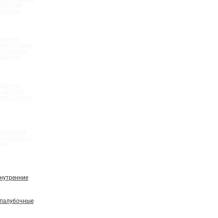
ементами
системы
бочная)
олнительными
ентами для
шлангов
ройства
 швов при
ций "Стена в
идрошпонки
мационных и
вов
нутренние
палубочные