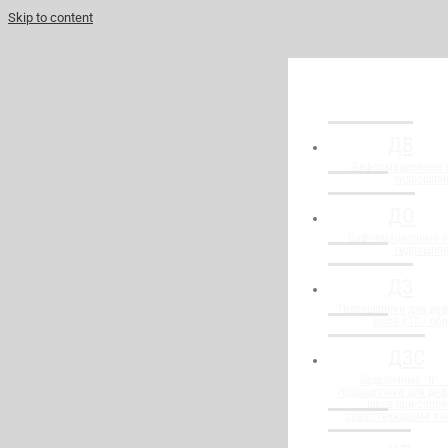
Skip to content
ДВ
Деформационные 
гидрошпо
ДО
Деформационные о
гидрошпо
ДЗ
Гидрошпонки для де
швов ("П" - об
ДЗС
Заделочные "п" -
гидрошпонки для де
швов при сопря
существующими ко