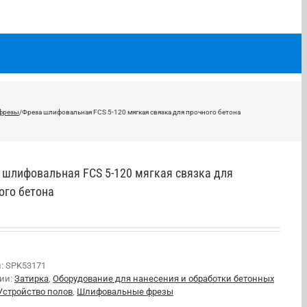
а
фрезы
/
Фреза шлифовальная FCS 5-120 мягкая связка для прочного бетона
 шлифовальная FCS 5-120 мягкая связка для
ого бетона
л:
SPK53171
рии:
Затирка
,
Оборудование для нанесения и обработки бетонных
Устройство полов
,
Шлифовальные фрезы