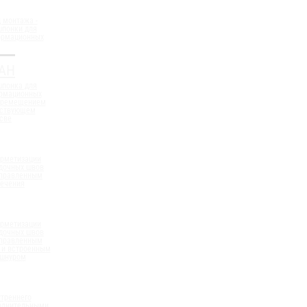
 монтажа -
шпонки для
ормационных
АН
шпонка для
ормационных
еремещением
ествующем
све
ерметизации
дочных швов
аправленным
сечения
ерметизации
дочных швов
аправленным
 и встроенным
 шнуром
треннего
полнительными