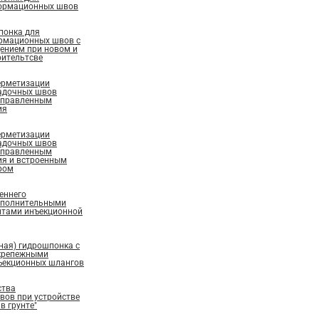
ормационных швов
понка для
рмационных швов с
ением при новом и
ительтсве
ерметизации
адочных швов
аправленным
ия
ерметизации
адочных швов
аправленным
ия и встроенным
ром
еннего
ополнительными
нтами инъекционной
ная) гидрошпонка с
крепежными
ъекционных шлангов
ства
ов при устройстве
в грунте"