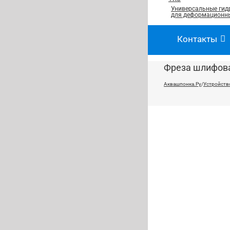
Универсальные гид
для деформационны
Контакты
Фреза шлифова
Аквашпонка.Ру
/
Устройств