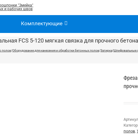
рошпонки "Змейка"
х и рабочих швов
Комплектующие
льная FCS 5-120 мягкая связка для прочного бетон
о полов
/
Оборудование для нанесения и обработки бетонных полов
/
Затирка
/
Шлифовальные 
Фреза
прочн
Артику
Катего
полов
,