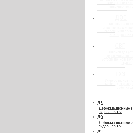
крепежными эл
инъекционной 
ДОС
Внешняя (опалу
гидрошпонка с доп
крепежными элем
инъекционных 
СВГ
Шпонки для уст
деформационных
устройстве конструк
грунте"
ТХЗ
Универсальные г
"Змейка" для дефор
рабочих ш
ДВ
Деформационные в
гидрошпонки
ДО
Деформационные о
гидрошпонки
ДЗ