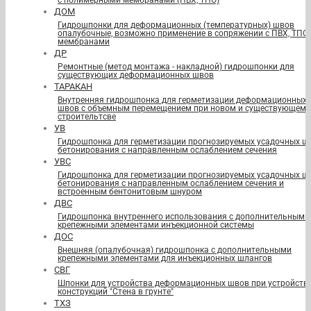
с полимерными мембранами (ПВХ, ТПО)
ДОМ
Гидрошпонки для деформационных (температурных) швов
опалубочные, возможно применение в сопряжении с ПВХ, ТПО
мембранами
ДР
Ремонтные (метод монтажа - накладной) гидрошпонки для
существующих деформационных швов
ТАРАКАН
Внутренняя гидрошпонка для герметизации деформационных
швов с объемным перемещением при новом и существующем
строительтсве
УВ
Гидрошпонка для герметизации прогнозируемых усадочных ш
бетонирования с направленным ослаблением сечения
УВС
Гидрошпонка для герметизации прогнозируемых усадочных ш
бетонирования с направленным ослаблением сечения и
встроенным бентонитовым шнуром
ДВС
Гидрошпонка внутреннего использования с дополнительными
крепежными элементами инъекционной системы
ДОС
Внешняя (опалубочная) гидрошпонка с дополнительными
крепежными элементами для инъекционных шлангов
СВГ
Шпонки для устройства деформационных швов при устройств
конструкций "Стена в грунте"
ТХЗ