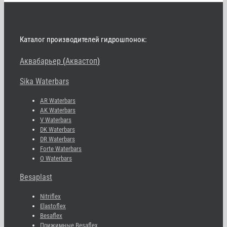
Каталог производителей гидрошпонок:
Аквабарьер
(
Аквастоп
)
Sika Waterbars
AR Waterbars
AK Waterbars
V Waterbars
DK Waterbars
DR Waterbars
Forte Waterbars
O Waterbars
Besaplast
Nitriflex
Elastoflex
Besaflex
Прижимные Besaflex