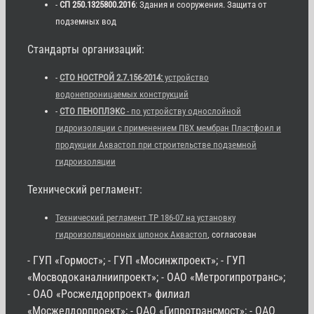
-
СП 250.1325800.2016
: Здания и сооружения. Защита от
подземных вод
Стандарты организаций:
-
СТО НОСТРОЙ 2.7.156-2014:
устройство
водонепроницаемых конструкций
-
СТО ПЕНОПЛЭКС
- по устройству однослойной
гидроизоляции с применением ПВХ мембран Пластфоил и
продукции Аквастоп при строительстве подземной
гидроизоляции
Технический регламент:
Технический регламент ТР 186-07 на установку
гидроизоляционных шпонок Аквастоп
, согласован
- ГУП «Гормост»; - ГУП «Мосинжпроект»; - ГУП
«Мосводоканалниипроект»; - ОАО «Метрогипротранс»;
- ОАО «Росжелдорпроект» филиал
«Мосжелдорпроект»; - ОАО «Гипротрансмост»; - ОАО