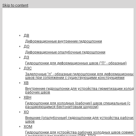
Skip to content
ДВ
Деформационные внутренние гидрошпонки
ДО
Деформационные опалубочные гидрошпонки
ДЗ
Гидрошпонки для деформационных швов ("П" - образные)
ДЗС
Заделочные "п" - образные гидрошпонки для деформационных
швов при сопряжении с существующими конструкциями
ХВ
Внутренние гидрошпонки для устройства герметизации холод
рабочих швов
ХВН
Гидрошпонки для холодных (рабочих) швов специальные (с
расширяющимся бентонитовым шнуром)
ХО
Внешние (опалубочные) гидрошпонки для устройства рабочих
швов
ХОМ
Гидрошпонки для устройства рабочих холодных швов совмест