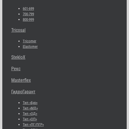
601-699
700-799
800-999
Tricosal
Tricomer
Elastomer
StekloX
Рекс
Masterflex
ГидроГарант
Тип «Бур»
Тип «МД»
Тип «ОД»
Тип «ОП»
Тип «ПГ/ПГР»