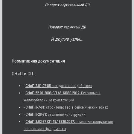
Поворот вертикальный ДЗ
Поворот наружный ДВ
И другие узлы...
Нормативная документация
СНиП и СП:
-
СНиП 2.01.07-85
: нагрузки и воздействия
-
СНиП 52-01-2003 СП 63.13330.2012:
Бетонные и
железобетонные конструкции
-
СНиП II-7-81:
строительство в сейсмических зонах
-
СНиП II-23-81:
стальные конструкции
-
СНиП 3.02-87 СП 45.13330.2017:
земляные сооружения
основания и фундаменты