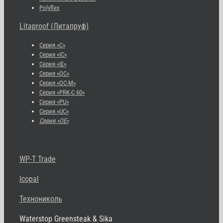
Polyflex
Litaproof (Литапруф)
Серия «С»
Серия «IC»
Серия «IE»
Серия «OC»
Серия «OC-M»
Серия «PRK-C 60»
Серия «PU»
Серия «UC»
Серия «OE»
WP-T Trade
Icopal
Технониколь
Waterstop Greensteak & Sika