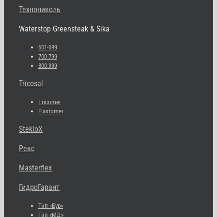
Технониколь
Waterstop Greensteak & Sika
601-699
700-799
800-999
Tricosal
Tricomer
Elastomer
StekloX
Рекс
Masterflex
ГидроГарант
Тип «Бур»
Тип «МД»