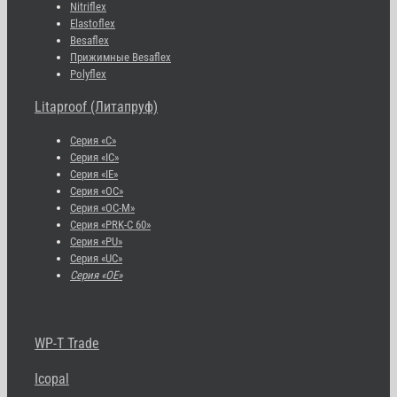
Nitriflex
Elastoflex
Besaflex
Прижимные Besaflex
Polyflex
Litaproof (Литапруф)
Серия «С»
Серия «IC»
Серия «IE»
Серия «OC»
Серия «OC-M»
Серия «PRK-C 60»
Серия «PU»
Серия «UC»
Серия «OE»
WP-T Trade
Icopal