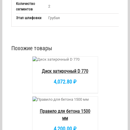
Количество
2
сегментов
Этап шлифовки
Грубая
Похожие товары
КОРЗИНУ
/
DETAILS
Диск затирочный D 770
4,072.80
₽
РЗИНУ
/
ETAILS
Правило для бетона 1500
мм
4,200.00
₽