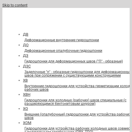
Skip to content
ДВ
Деформационные внутренние гидрошпонки
ДО
Деформационные опалубочные гидрошпонки
ДЗ
Гидрошпонки для деформационных швов ("П" - образные)
ДЗС
Заделочные "п" - образные гидрошпонки для деформационных
швов при сопряжении с существующими конструкциями
ХВ
Внутренние гидрошпонки для устройства герметизации холод
рабочих швов
ХВН
Гидрошпонки для холодных (рабочих) швов специальные (с
расширяющимся бентонитовым шнуром)
ХО
Внешние (опалубочные) гидрошпонки для устройства рабочих
швов
ХОМ
Гидрошпонки для устройства рабочих холодных швов совмест