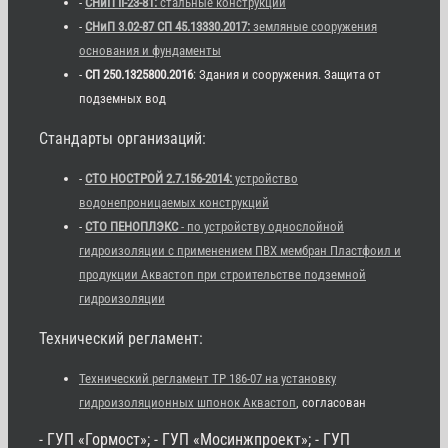
-
СНиП II-23-81:
стальные конструкции
-
СНиП 3.02-87 СП 45.13330.2017:
земляные сооружения
основания и фундаменты
-
СП 250.1325800.2016
: Здания и сооружения. Защита от
подземных вод
Стандарты организаций:
-
СТО НОСТРОЙ 2.7.156-2014:
устройство
водонепроницаемых конструкций
-
СТО ПЕНОПЛЭКС
- по устройству однослойной
гидроизоляции с применением ПВХ мембран Пластфоил и
продукции Аквастоп при строительстве подземной
гидроизоляции
Технический регламент:
Технический регламент ТР 186-07 на установку
гидроизоляционных шпонок Аквастоп
, согласован
- ГУП «Гормост»; - ГУП «Мосинжпроект»; - ГУП