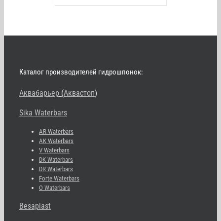
Каталог производителей гидрошпонок:
Аквабарьер
(
Аквастоп
)
Sika Waterbars
AR Waterbars
AK Waterbars
V Waterbars
DK Waterbars
DR Waterbars
Forte Waterbars
O Waterbars
Besaplast