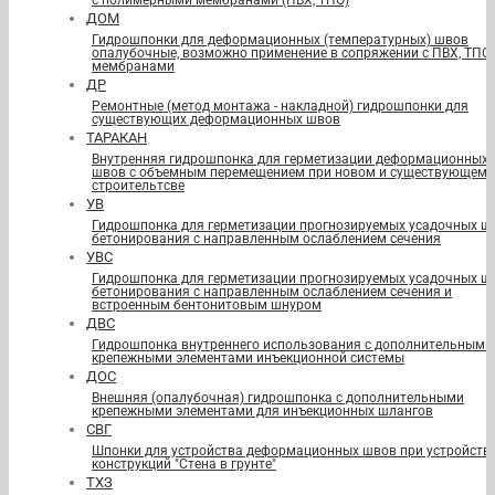
с полимерными мембранами (ПВХ, ТПО)
ДОМ
Гидрошпонки для деформационных (температурных) швов
опалубочные, возможно применение в сопряжении с ПВХ, ТПО
мембранами
ДР
Ремонтные (метод монтажа - накладной) гидрошпонки для
существующих деформационных швов
ТАРАКАН
Внутренняя гидрошпонка для герметизации деформационных
швов с объемным перемещением при новом и существующем
строительтсве
УВ
Гидрошпонка для герметизации прогнозируемых усадочных ш
бетонирования с направленным ослаблением сечения
УВС
Гидрошпонка для герметизации прогнозируемых усадочных ш
бетонирования с направленным ослаблением сечения и
встроенным бентонитовым шнуром
ДВС
Гидрошпонка внутреннего использования с дополнительными
крепежными элементами инъекционной системы
ДОС
Внешняя (опалубочная) гидрошпонка с дополнительными
крепежными элементами для инъекционных шлангов
СВГ
Шпонки для устройства деформационных швов при устройств
конструкций "Стена в грунте"
ТХЗ