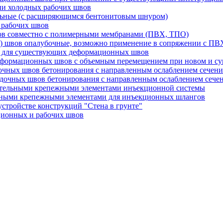
ии холодных рабочих швов
льные (с расширяющимся бентонитовым шнуром)
 рабочих швов
вов совместно с полимерными мембранами (ПВХ, ТПО)
) швов опалубочные, возможно применение в сопряжении с П
и для существующих деформационных швов
еформационных швов с объемным перемещением при новом и су
очных швов бетонирования с направленным ослаблением сечени
адочных швов бетонирования с направленным ослаблением сеч
ительными крепежными элементами инъекционной системы
ьными крепежными элементами для инъекционных шлангов
стройстве конструкций "Стена в грунте"
ционных и рабочих швов