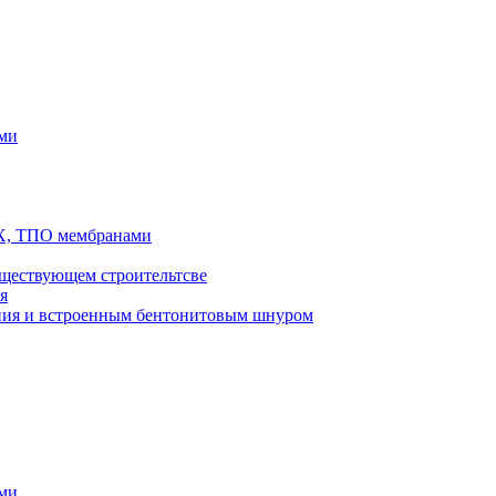
ями
ВХ, ТПО мембранами
ществующем строительтсве
я
ения и встроенным бентонитовым шнуром
ями