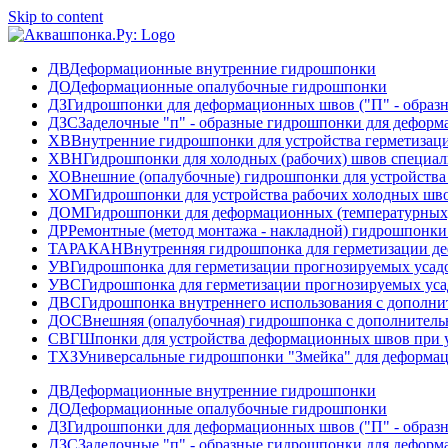
Skip to content
ДВ
Деформационные внутренние гидрошпонки
ДО
Деформационные опалубочные гидрошпонки
ДЗ
Гидрошпонки для деформационных швов ("П" - образ
ДЗС
Заделочные "п" - образные гидрошпонки для дефор
ХВ
Внутренние гидрошпонки для устройства герметизац
ХВН
Гидрошпонки для холодных (рабочих) швов специа
ХО
Внешние (опалубочные) гидрошпонки для устройства
ХОМ
Гидрошпонки для устройства рабочих холодных ш
ДОМ
Гидрошпонки для деформационных (температурных
ДР
Ремонтные (метод монтажа - накладной) гидрошпонк
ТАРАКАН
Внутренняя гидрошпонка для герметизации д
УВ
Гидрошпонка для герметизации прогнозируемых усад
УВС
Гидрошпонка для герметизации прогнозируемых ус
ДВС
Гидрошпонка внутреннего использования с дополн
ДОС
Внешняя (опалубочная) гидрошпонка с дополнител
СВГ
Шпонки для устройства деформационных швов при у
ТХЗ
Универсальные гидрошпонки "Змейка" для деформа
ДВ
Деформационные внутренние гидрошпонки
ДО
Деформационные опалубочные гидрошпонки
ДЗ
Гидрошпонки для деформационных швов ("П" - образ
ДЗС
Заделочные "п" - образные гидрошпонки для дефор