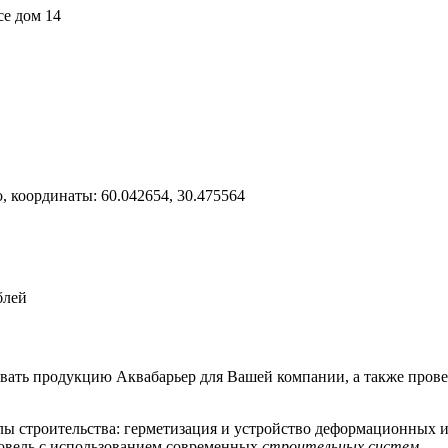
се дом 14
о, координаты: 60.042654, 30.475564
блей
вать продукцию Аквабарьер для Вашей компании, а также прове
ы строительства: герметизация и устройство деформационных и
овель с использованием современных
строительных систем
.