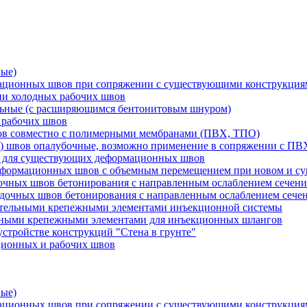
ные)
мационных швов при сопряжении с существующими конструкци
ии холодных рабочих швов
льные (с расширяющимся бентонитовым шнуром)
 рабочих швов
вов совместно с полимерными мембранами (ПВХ, ТПО)
) швов опалубочные, возможно применение в сопряжении с П
и для существующих деформационных швов
еформационных швов с объемным перемещением при новом и су
очных швов бетонирования с направленным ослаблением сечени
адочных швов бетонирования с направленным ослаблением сеч
ительными крепежными элементами инъекционной системы
ьными крепежными элементами для инъекционных шлангов
стройстве конструкций "Стена в грунте"
ционных и рабочих швов
ные)
мационных швов при сопряжении с существующими конструкци