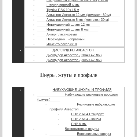
Соединитель трубки 10 мм Т-образный
Штуцер прямой 6 мм
Трубка ПВХ 10х1.5 м
Аквастоп Инжекто 12 мм (комплект 30 м)
Аквастоп Инжекто 8 мм (комплект 30 м)
Инъекционный шланг 12 мм
Инъекционный шланг 8 мм
Анкер пластиковый
Переходник Т-образный
Инжекто пакер 8/10
ДИСКЛУДЕРЫ АКВАСТОП
Дисклудер Аквастоп Д30/40 А2-Л63
Дисклудер Аквастоп Д30/50 А2-Л63
Шнуры, жгуты и профиля
НАБУХАЮЩИЕ ШНУРЫ И ПРОФИЛЯ
Набухающие резиновые профиля
(шнуры)
Резиновые набухающие
профиля Аквастоп
ПНР 20х04 Стандарт
ПНР 20х04 Эконом
ПНР 8 мм
Бентонитовые шнуры
Бентонитовые шнуры