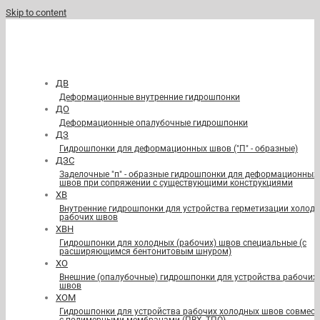
Skip to content
ДВ
Деформационные внутренние гидрошпонки
ДО
Деформационные опалубочные гидрошпонки
ДЗ
Гидрошпонки для деформационных швов ("П" - образные)
ДЗС
Заделочные "п" - образные гидрошпонки для деформационных
швов при сопряжении с существующими конструкциями
ХВ
Внутренние гидрошпонки для устройства герметизации холод
рабочих швов
ХВН
Гидрошпонки для холодных (рабочих) швов специальные (с
расширяющимся бентонитовым шнуром)
ХО
Внешние (опалубочные) гидрошпонки для устройства рабочих
швов
ХОМ
Гидрошпонки для устройства рабочих холодных швов совмест