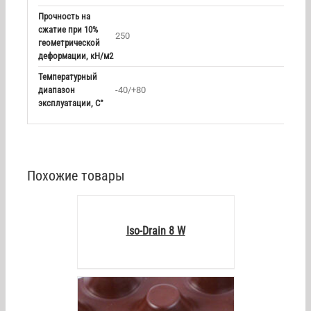
Прочность на
сжатие при 10%
250
геометрической
деформации, кН/м2
Температурный
диапазон
-40/+80
эксплуатации, С°
Похожие товары
DETAILS
Iso-Drain 8 W