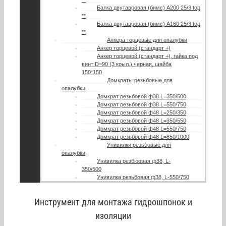
Балка двутавровая (бимс) A200 25/3 top
**
Балка двутавровая (бимс) A160 25/3 top
**
Анкера торцевые для опалубки
Анкер торцевой (стандарт +)
Анкер торцевой (стандарт +), гайка под
винт D=90 (3 крыл.) черная, шайба
150*150
Домкраты резьбовые для
опалубки
Домкрат резьбовой ф38 L=350/500
Домкрат резьбовой ф38 L=550/750
Домкрат резьбовой ф48 L=250/350
Домкрат резьбовой ф48 L=350/550
Домкрат резьбовой ф48 L=550/750
Домкрат резьбовой ф48 L=850/1000
Унивилки резьбовые для
опалубки
Унивилка резбюовая ф38, L-
350/500
Унивилка резьбовая ф38, L-550/750
Инструмент для монтажа гидрошпонок и
изоляции