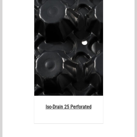
AILS
Iso-Drain 25 Perforated