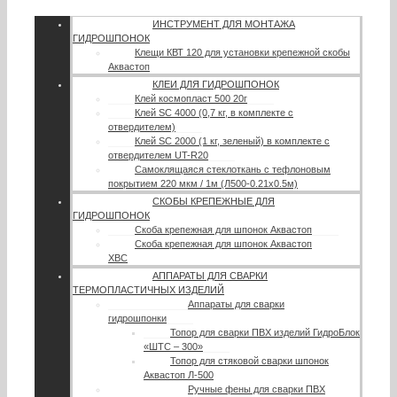
ИНСТРУМЕНТ ДЛЯ МОНТАЖА
ГИДРОШПОНОК
Клещи КВТ 120 для установки крепежной скобы
Аквастоп
КЛЕИ ДЛЯ ГИДРОШПОНОК
Клей космопласт 500 20г
Клей SC 4000 (0,7 кг, в комплекте с
отвердителем)
Клей SC 2000 (1 кг, зеленый) в комплекте с
отвердителем UT-R20
Самоклящаяся стеклоткань с тефлоновым
покрытием 220 мкм / 1м (Л500-0.21х0.5м)
СКОБЫ КРЕПЕЖНЫЕ ДЛЯ
ГИДРОШПОНОК
Скоба крепежная для шпонок Аквастоп
Скоба крепежная для шпонок Аквастоп
ХВС
АППАРАТЫ ДЛЯ СВАРКИ
ТЕРМОПЛАСТИЧНЫХ ИЗДЕЛИЙ
Аппараты для сварки
гидрошпонки
Топор для сварки ПВХ изделий ГидроБлок
«ШТС – 300»
Топор для стяковой сварки шпонок
Аквастоп Л-500
Ручные фены для сварки ПВХ