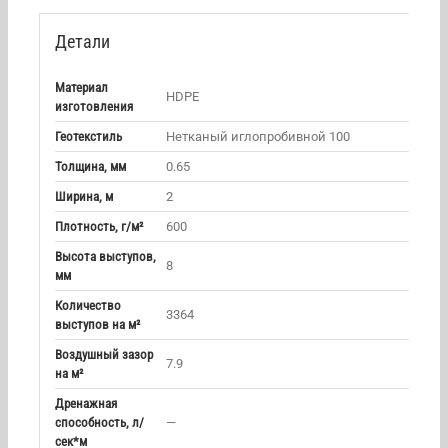
Детали
Материал
HDPE
изготовления
Геотекстиль
Нетканый иглопробивной 100
Толщина, мм
0.65
Ширина, м
2
Плотность, г/м²
600
Высота выступов,
8
мм
Количество
3364
выступов на м²
Воздушный зазор
7.9
на м²
Дренажная
способность, л/
—
сек*м