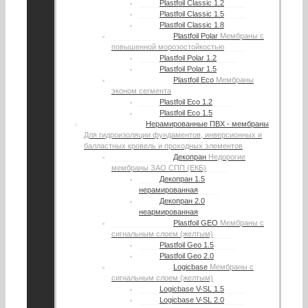
Plastfoil Classic 1.2
Plastfoil Classic 1.5
Plastfoil Classic 1.8
Plastfoil Polar
Мембраны с
повышенной морозостойкостью
Plastfoil Polar 1.2
Plastfoil Polar 1.5
Plastfoil Eco
Мембраны
эконом сегмента
Plastfoil Eco 1.2
Plastfoil Eco 1.5
Нерамированные ПВХ - мембраны
Для гидроизоляции фундаментов, инверсионных и
балластных кровель и проходных элементов
Декопран
Недорогие
мембраны ЗАО СПП (ЕКБ)
Декопран 1.5
нерамированная
Декопран 2.0
неармированная
Plastfoil GEO
Мембраны с
сигнальным слоем (желтым)
Plastfoil Geo 1.5
Plastfoil Geo 2.0
Logicbase
Мембраны с
сигнальным слоем (желтым)
Logicbase V-SL 1.5
Logicbase V-SL 2.0