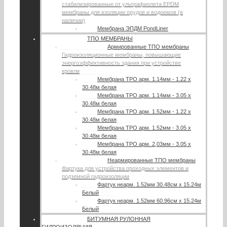
стабилизированные от ультрафиолета EPDM
мембраны для изоляции прудов и водоемов (в
наличии)
Мембрана ЭПДМ PondLiner
ТПО МЕМБРАНЫ
Армированные ТПО мембраны
Гидроизоляционные мембраны, повышающие
энергоэффективность здания при устройстве
кровли
Мембрана TPO арм. 1.14мм - 1.22 х
30.48м белая
Мембрана TPO арм. 1.14мм - 3.05 х
30.48м белая
Мембрана TPO арм. 1.52мм - 1.22 х
30.48м белая
Мембрана TPO арм. 1.52мм - 3.05 х
30.48м белая
Мембрана TPO арм. 2,03мм - 3.05 х
30.48м белая
Неармированные ТПО мембраны
Фартуки для устройства проходных элементов и
подземной гидроизоляции
Фартук неарм. 1.52мм 30.48см х 15.24м
Белый
Фартук неарм. 1.52мм 60.96см х 15.24м
Белый
БИТУМНАЯ РУЛОННАЯ