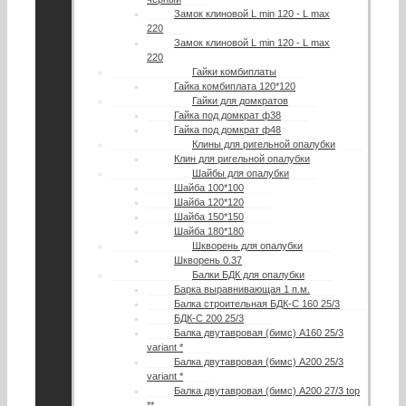
Замок клиновой L min 120 - L max
220
Замок клиновой L min 120 - L max
220
Гайки комбиплаты
Гайка комбиплата 120*120
Гайки для домкратов
Гайка под домкрат ф38
Гайка под домкрат ф48
Клины для ригельной опалубки
Клин для ригельной опалубки
Шайбы для опалубки
Шайба 100*100
Шайба 120*120
Шайба 150*150
Шайба 180*180
Шкворень для опалубки
Шкворень 0.37
Балки БДК для опалубки
Барка выравнивающая 1 п.м.
Балка строительная БДК-С 160 25/3
БДК-С 200 25/3
Балка двутавровая (бимс) А160 25/3
variant *
Балка двутавровая (бимс) А200 25/3
variant *
Балка двутавровая (бимс) А200 27/3 top
**