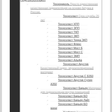
ГИДРОИЗОЛЯЦИЯ
Технониколь
Просто единственная
качественная гидроизоляция на основе битума в
России.
Техноэласт
Срок службы 25
лет
Техноэласт ХПП
Техноэласт ЭПП
Техноэласт ТКП
Техноэласт ЭКП
Техноэласт Терра ЭКП
Техноэласт Флекс
Техноэласт Мост Б
Техноэласт Мост С
Техноэласт ЭМП
Техноэласт Альфа
Техноэласт Акустик
Качественный гидро- звукоизоляционный
материал
Техноэласт Акустик С Б350
Техноэласт Акустик Супер
А350
Техноэласт Барьер
Материал
для гидроизоляции внутри помещений
Техноэласт Барьер БО
Техноэласт Барьер Лайт
Техноэласт Барьер БО
мини