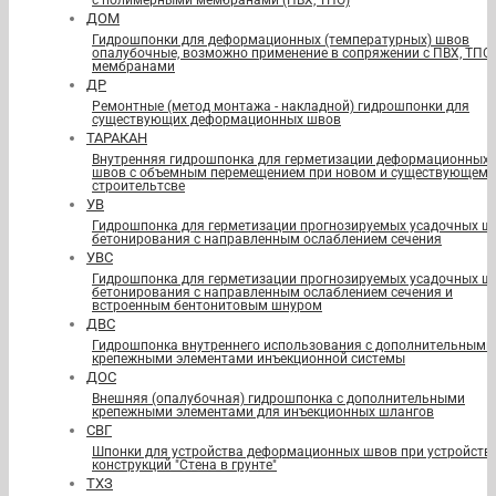
с полимерными мембранами (ПВХ, ТПО)
ДОМ
Гидрошпонки для деформационных (температурных) швов
опалубочные, возможно применение в сопряжении с ПВХ, ТПО
мембранами
ДР
Ремонтные (метод монтажа - накладной) гидрошпонки для
существующих деформационных швов
ТАРАКАН
Внутренняя гидрошпонка для герметизации деформационных
швов с объемным перемещением при новом и существующем
строительтсве
УВ
Гидрошпонка для герметизации прогнозируемых усадочных ш
бетонирования с направленным ослаблением сечения
УВС
Гидрошпонка для герметизации прогнозируемых усадочных ш
бетонирования с направленным ослаблением сечения и
встроенным бентонитовым шнуром
ДВС
Гидрошпонка внутреннего использования с дополнительными
крепежными элементами инъекционной системы
ДОС
Внешняя (опалубочная) гидрошпонка с дополнительными
крепежными элементами для инъекционных шлангов
СВГ
Шпонки для устройства деформационных швов при устройств
конструкций "Стена в грунте"
ТХЗ