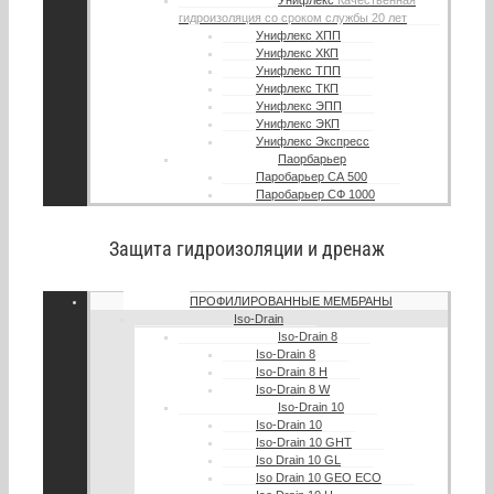
Унифлекс
Качественная
гидроизоляция со сроком службы 20 лет
Унифлекс ХПП
Унифлекс ХКП
Унифлекс ТПП
Унифлекс ТКП
Унифлекс ЭПП
Унифлекс ЭКП
Унифлекс Экспресс
Паорбарьер
Паробарьер СА 500
Паробарьер СФ 1000
Защита гидроизоляции и дренаж
ПРОФИЛИРОВАННЫЕ МЕМБРАНЫ
Iso-Drain
Iso-Drain 8
Iso-Drain 8
Iso-Drain 8 Н
Iso-Drain 8 W
Iso-Drain 10
Iso-Drain 10
Iso-Drain 10 GHT
Iso Drain 10 GL
Iso Drain 10 GEO ECO