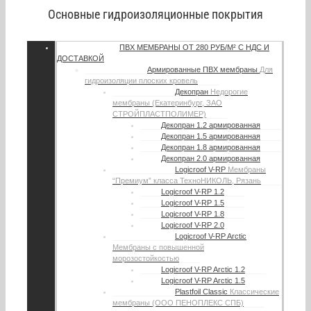
Основные гидроизоляционные покрытия
ПВХ МЕМБРАНЫ
ОТ 280 РУБ/М² С НДС И
ДОСТАВКОЙ
Армированные ПВХ мембраны
Для
гидроизоляции плоских кровель
Декопран
Недорогие
мембраны (Екатеринбург, ЗАО
СТРОЙПЛАСТПОЛИМЕР)
Декопран 1.2 армированная
Декопран 1.5 армированная
Декопран 1.8 армированная
Декопран 2.0 армированная
Logicroof V-RP
Мембраны
“Премиум” класса ТехноНИКОЛЬ, Рязань
Logicroof V-RP 1.2
Logicroof V-RP 1.5
Logicroof V-RP 1.8
Logicroof V-RP 2.0
Logicroof V-RP Arctic
Мембраны с повышенной
морозостойкостью
Logicroof V-RP Arctic 1.2
Logicroof V-RP Arctic 1.5
Plastfoil Classic
Классические
мембраны (ООО ПЕНОПЛЕКС СПБ)